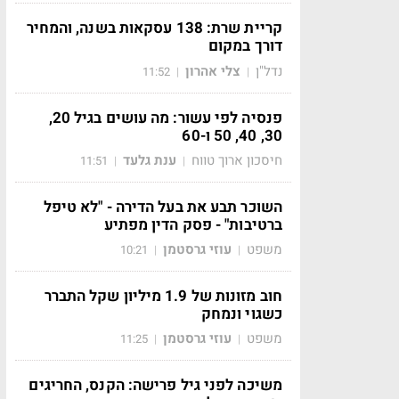
קריית שרת: 138 עסקאות בשנה, והמחיר
דורך במקום
נדל"ן
צלי אהרון
11:52
|
|
פנסיה לפי עשור: מה עושים בגיל 20,
30, 40, 50 ו-60
חיסכון ארוך טווח
ענת גלעד
11:51
|
|
השוכר תבע את בעל הדירה - "לא טיפל
ברטיבות" - פסק הדין מפתיע
משפט
עוזי גרסטמן
10:21
|
|
חוב מזונות של 1.9 מיליון שקל התברר
כשגוי ונמחק
משפט
עוזי גרסטמן
11:25
|
|
משיכה לפני גיל פרישה: הקנס, החריגים