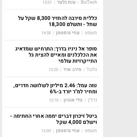
BizTech
ענת גלעד
15:01
|
|
כללית סירבה להחזיר 8,300 שקל על
שתל - ותשלם 18,300
משפט
עוזי גרסטמן
14:58
|
|
סופר אל ניניו בדרך: התרחיש שמדאיג
את הכלכלנים ומאיים להצית גל
התייקרויות עולמי
גלובל
מירב ארד
13:20
|
|
נווה עמל: 2.46 מיליון לשלושה חדרים,
ומחיר למ"ר יורד ב-6%
נדל"ן
צלי אהרון
12:10
|
|
ביטל זיכרון דברים יממה אחרי החתימה -
וישלם 4,000 שקל
משפט
עוזי גרסטמן
12:00
|
|