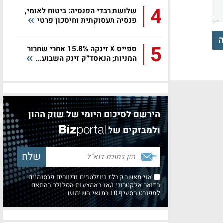
4
שלושת רבדי הפנסיה: ביטוח לאומי,
פנסיה תעסוקתית וחיסכון פרטי
ה
5
ספייס X זינקה 15.8% אחרי שחרור
המניות; הנאסד״ק זינק השבוע...
הירשם לסיכום היומי של שוק ההון
ולמבזקים של
אני מאשר קבלת ניוזלטרים ודיוורים פרסומיים
בדואר אלקטרוני ו/או באמצעות הסלולר בהתאם
למפורט בסעיף 10 בתנאי השימוש