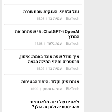
גוגל וג'מיני: הענקית שהתעוררה
BizTech
עמית בר
15:08
|
|
OpenAI ו-ChatGPT: מי שפתחה את
המרוץ
BizTech
ענת גלעד
15:08
|
|
איך מודל שפה עובד באמת: אימון,
פרמטרים וחיזוי המילה הבאה
BizTech
עמית בר
15:02
|
|
אנתרופיק וקלוד: הימור הבטיחות
BizTech
עוזי גרסטמן
15:02
|
|
צ'אטים של בינה מלאכותית:
מההיסטוריה ולאן זה הולך?