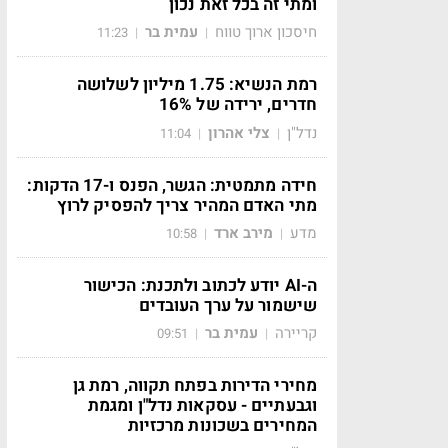
ומתי זה בכל זאת נכון
חיסכון ארוך טווח
עמית בר
11:23
|
|
רמת הנשיא: 1.75 מיליון לשלושה
חדרים, ירידה של 16%
נדל"ן
צלי אהרון
11:04
|
|
חידה מתמטית: הגשר, הפנס ו-17 הדקות:
מתי האדם המהיר צריך להפסיק לרוץ
מדע
מירב ארד
10:58
|
|
ה-AI יודע לכתוב ולתכנת: הכישור
שישמור על ערך העובדים
קריירה
עמית בר
09:51
|
|
מחירי הדירות בפתח תקווה, רמת גן
וגבעתיים - עסקאות נדל"ן ומגמת
המחירים בשכונות מרכזיות