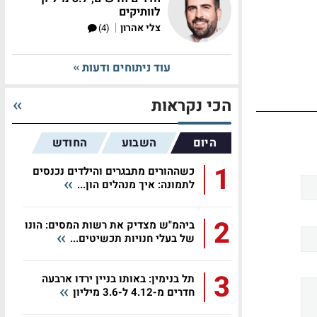
לוותיקים
|
צלי אהרון
(4)
עוד ניתוחים ודעות
הכי נקראות
היום
השבוע
החודש
1
כשההורים מתבגרים והילדים נכנסים
לתמונה: איך מנהלים הון...
2
ביהמ"ש מצדיק את רשות המסים: הונו
של בעלי חנויות תכשיטים...
3
תל בנימין: באותו בניין ירדו ארבעה
חדרים מ-4.12 ל-3.6 מיליון