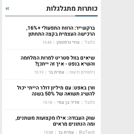
כותרות מתגלגלות
ברקשייר: הרווח התפעולי +16%,
הרכישה העצמית בקצה התחתון
גלובל
עוזי גרסטמן
15:44
|
|
שיאים בוול סטריט למרות המלחמה
והשיא בנפט - איך זה ייתכן?
ניתוחים ודעות
עמית בר
15:19
|
|
וורן באפט: עם מיליון דולר הייתי יכול
להשיג תשואה של 50% בשנה
גלובל
אדיר בן עמי
15:18
|
|
שוק העבודה: אילו מקצועות משתנים,
ומה הנתונים מראים
BizTech
עמית בר
15:08
|
|