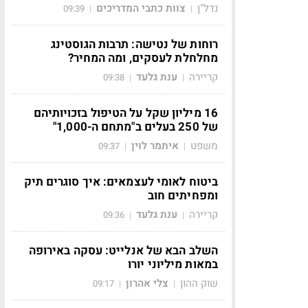
נדל"ן
צוות כתבי המדריכים
09:39
|
|
רוחות של נטישה: תרבות הגוסטינג
מחלחלת לעסקים, ומה המחיר?
קריירה
ענת גלעד
09:38
|
|
16 מיליון שקל על הטיפול בזכויותיהם
של 250 בעלים ב"מתחם ה-1,000"
משפט
איתמר לוין
09:37
|
|
ביטוח לאומי לעצמאים: איך סוגרים תיק
ומפחיתים חוב
קריירה
ענת גלעד
09:36
|
|
השלב הבא של אנלייט: עסקה באירופה
במאות מיליוני יורו
שוק ההון
צלי אהרון
09:17
|
|