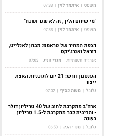
משפט
איתמר לוין
07:33
|
|
"מי שיוזם הליך, זה לא שגר ושכח"
משפט
איתמר לוין
07:33
|
|
רצפת המחיר של טראמפ: מבחן לאנלייט,
דוראל ואנרג׳יקס
אנרגיה ותשתיות
מנדי הניג
07:03
|
|
הפנטגון דורש: 21 יום לתוכניות האצת
ייצור
גלובל
משה כסיף
07:02
|
|
ארה"ב מתקרבת לחוב של 40 טריליון דולר
- והריבית כבר מתקרבת ל-1.5 טריליון
בשנה
גלובל
מנדי הניג
06:50
|
|