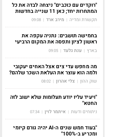
"רוקדים עם כוכבים" ניצחה לבדה את כל
המתחרות יחד; כאן 11 שנייה בחדשות
תקשורת ומדיה
מירב ארד
09:08
|
|
בחמישה תושבים: נתניה עקפה את
ראשון לציון ותפסה את המקום הרביעי
בארץ
ענת גלעד
09:05
|
|
מה מחפש עדי צים אצל האחים יעקובי
ולמה הוא עוצר את העלאת השכר שלהם?
שוק ההון
צלי אהרון
08:02
|
|
"ויעיד עליו יודע תעלומות שלא ישוב לזה
החטא"
ניתוחים ודעות
איתמר לוין
07:34
|
|
"בעוד חמש שנים ה-AI יהיה גורם קיומי
ומכריע ב-100%"