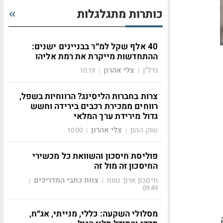
כותרות מתגלגלות
40 אלף שקל למ״ר בבניינים ישנים:
ההתחדשות מייקרת את רמת אליהו
נדל"ן
צלי אהרון
10:19
|
|
צרות בחברות הליסינג? הרווחיות בשפל,
רווחים ממכירת רכבים בירידה וחשש
גדול מירידת ערך המלאי
שוק ההון
צלי אהרון
10:00
|
|
פוליסת חיסכון והשוואת כל מכשירי
החיסכון זה מול זה
חיסכון ארוך טווח
צוות כתבי המדריכים
|
|
09:49
מסלולי השקעה: כללי, מנייתי, אג״ח,