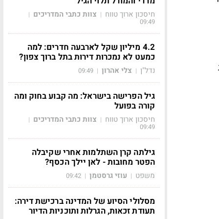
מדדי והמודל תלוי הגיל
חיסכון ארוך טווח
צוות כתבי המדריכים
|
|
09:49
4.2 מיליון שקל לארבעה חדרים: למה
כמעט לא נמכרות דירות בתל ברוך צפון?
נדל"ן
צלי אהרון
09:49
|
|
גיל הפרישה בישראל: מה קבוע בחוק ומה
קורה בפועל
חיסכון ארוך טווח
צוות כתבי המדריכים
|
|
09:49
גילתה קרן השתלמות אחרי שקיבלה
הפטר מחובות - לאן יילך הכסף?
משפט
עוזי גרסטמן
09:42
|
|
מסלולי הסיוע של המדינה ברכישת דירה:
תעודת זכאות, הגרלות ותוכניות הדיור