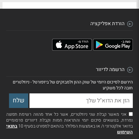
הורדת אפליקציה
הרשמה לדיוור
הירשם לסיכום היומי של שוק ההון ולמבזקים של ביזפורטל - ניוזלטרים
חובה לכל משקיע
אני מאשר קבלת שני ניוזלטרים, אשר כל אחד מהווה רשימת תפוצה
נפרדת, בנושאים סיכום יומי והתראות חמות וקבלת דיוורים פרסומיים
בדואר אלקטרוני ו/ או באמצעות הסלולר בהתאם למפורט בסעיף 10
בתנאי
השימוש