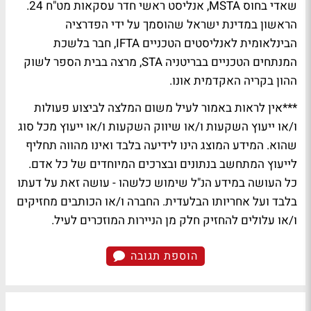
שאדי בחוס MSTA, אנליסט ראשי חדר עסקאות מט"ח 24.
הראשון במדינת ישראל שהוסמך על ידי הפדרציה
הבינלאומית לאנליסטים הטכניים IFTA, חבר בלשכת
המנתחים הטכניים בבריטניה STA, מרצה בבית הספר לשוק
ההון בקריה האקדמית אונו.
***אין לראות באמור לעיל משום המלצה לביצוע פעולות
ו/או ייעוץ השקעות ו/או שיווק השקעות ו/או ייעוץ מכל סוג
שהוא. המידע המוצג הינו לידיעה בלבד ואינו מהווה תחליף
לייעוץ המתחשב בנתונים ובצרכים המיוחדים של כל אדם.
כל העושה במידע הנ"ל שימוש כלשהו - עושה זאת על דעתו
בלבד ועל אחריותו הבלעדית. החברה ו/או הכותבים מחזיקים
ו/או עלולים להחזיק חלק מן הניירות המוזכרים לעיל.
הוספת תגובה