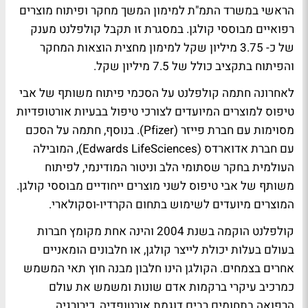
הראשי במשרד התמ"ת למימון המשך מחקר ופיתוח מוצרים
רפואיים מבוססי קולגן. במסגרת זו תקבל קולפלנט מענק
של כ- 3.75 מיליון שקל למימון מחצית הוצאות המחקר
והפיתוח בתקציב כולל של 7.5 מיליון שקל.
לאחרונה חתמה קולפלנט על הסכמי פיתוח משותף של אבי
טיפוס למוצרים המיועדים לצורכי טיפול בבעיות אורטופדיות
מסוימות עם חברת פייזר (Pfizer). בנוסף, חתמה על הסכם
עם חברת אדוארדס (Edwards LifeSciences), המובילה
העולמית בחקר שסתומי הלב וניטור המודינמי, לפיתוח
משותף של אבי טיפוס לשני מוצרים ייחודיים מבוססי קולגן.
המוצרים מיועדים לשימוש בתחום הקרדיו-וסקולארי.
קולפלנט הוקמה בשנת 2004 והינה אחת מקומץ חברות
בעולם בעלות יכולת לייצר קולגן, או חלבונים הומאניים
אחרים בצמחים. הקולגן הינו חלבון מבנה חוץ תאי המשמש
כמרכיב עיקרי ברקמות אדם שונות ומשמש את עולם
הרפואה בתחומים רבים דוגמת אורטופדיה, כירורגיה