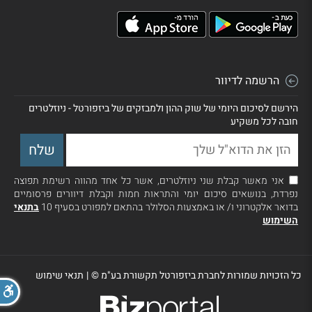
הרשמה לדיוור
הירשם לסיכום היומי של שוק ההון ולמבזקים של ביזפורטל - ניוזלטרים
חובה לכל משקיע
אני מאשר קבלת שני ניוזלטרים, אשר כל אחד מהווה רשימת תפוצה
נפרדת, בנושאים סיכום יומי והתראות חמות וקבלת דיוורים פרסומיים
בדואר אלקטרוני ו/ או באמצעות הסלולר בהתאם למפורט בסעיף 10
בתנאי
השימוש
כל הזכויות שמורות לחברת ביזפורטל תקשורת בע"מ ©
|
תנאי שימוש