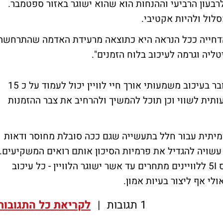
רבעון הרביעי וההנחות הוא שהוא ישוגר באזור ספטמבר.
סלול ולהיות אקטיבי.
יו של אורי ליכט, מבית ההשקעות IBI "הדחייה ככל הנראה היא כתוצאה מרעידת האדמה שהתרחשה
ליגט מוסיף ואמור כי מבחינה כלכלית לא מדובר בעיכוב משמעותי אורך חיי לוויין יכול לעמוד על כ 15
תית לשווי וכן תוכל להמשיך ולהרחיב את צבר ההזמנות
דמיתית עבור חלל בתעשייה שגם ככה סובלת מחוסר ודאות
ת עמוס 5I והדחייה כעת עשויה להגדיל את פרמיות הסיכון אותם רואים המשקיעים.
בנוסף נזכיר כי חלל העבירה את לקוחות עמוס 5I ללוויינים מתחרים עד אשר ישוגר הלוויין - כל עיכוב
ולי אף ליצור בעיות אמון.
1 תגובות
|
לקריאת כל התגובות