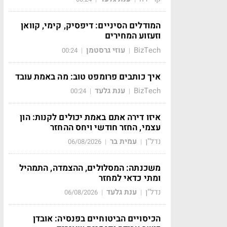
המודלים הסיניים: דיפסיק, קימי, קוואן
וזעזוע המחירים
BizTech
עוזי גרסטמן
00:24
|
|
איך כותבים פרומפט טוב: מה באמת עובד
BizTech
ענת גלעד
00:24
|
|
איזו דירה אתם באמת יכולים לקנות: הון
עצמי, החזר חודשי ויחס ההחזר
נדל"ן
עמית בר
06/08/2026
|
|
משכנתה: המסלולים, ההצמדה, התמהיל
ומתי כדאי למחזר
נדל"ן
ענת גלעד
06/08/2026
|
|
הכיסויים הביטוחיים בפנסיה: אובדן