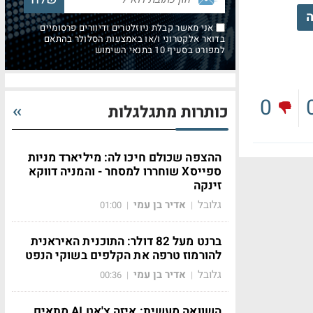
ה
אני מאשר קבלת ניוזלטרים ודיוורים פרסומיים
בדואר אלקטרוני ו/או באמצעות הסלולר בהתאם
למפורט בסעיף 10 בתנאי השימוש
0
כותרות מתגלגלות
ההצפה שכולם חיכו לה: מיליארד מניות
ספייסX שוחררו למסחר - והמניה דווקא
זינקה
גלובל
אדיר בן עמי
01:00
|
|
ברנט מעל 82 דולר: התוכנית האיראנית
להורמוז טרפה את הקלפים בשוקי הנפט
גלובל
אדיר בן עמי
00:36
|
|
השוואה מעשית: איזה צ'אט AI מתאים