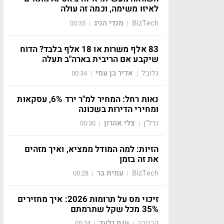
לאיזו משימה, וכמה זה עולה
BizTech
מנדי הניג
00:35
|
|
83 אלף משרות או 18 אלף בלבד? הדוח
שיקבע אם הריבית בארה"ב תעלה
גלובל
אדיר בן עמי
00:34
|
|
נאות רחל: המחיר למ"ר ירד 6%, עסקאות
ומחירי הדירות בשכונה
נדל"ן
צלי אהרון
00:30
|
|
הזיות: למה המודל ממציא, ואיך מזהים
את זה בזמן
BizTech
עמית בר
00:28
|
|
זיכוי מס על תרומות 2026: איך מחזירים
35% מכל שקל שתרמתם
קריירה
ענת גלעד
00:24
|
|