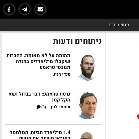
מחשבונים
ניתוחים ודעות
מהומה על לא מאומה: החברות
שיקבלו מיליארדים בחזרה
ממכסי טראמפ
מנדי הניג
גרסת טראמפ: דבר בגדול ושא
מקל קטן
|
איתמר לוין
(3)
1.4 מיליארד חביות: המלחמה
באיראן חשפה את הנשק