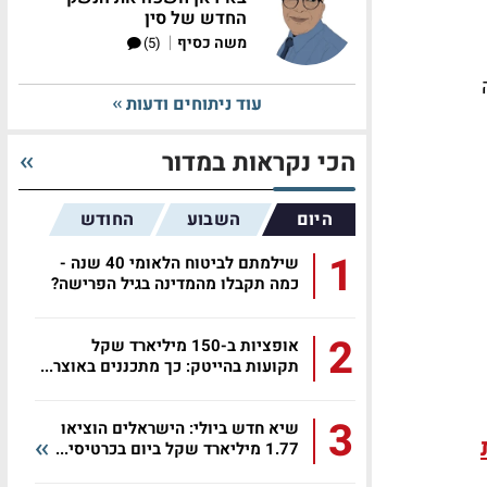
החדש של סין
|
משה כסיף
(5)
עוד ניתוחים ודעות
הכי נקראות במדור
היום
השבוע
החודש
1
שילמתם לביטוח הלאומי 40 שנה -
כמה תקבלו מהמדינה בגיל הפרישה?
2
אופציות ב-150 מיליארד שקל
תקועות בהייטק: כך מתכננים באוצר...
3
שיא חדש ביולי: הישראלים הוציאו
1.77 מיליארד שקל ביום בכרטיסי...