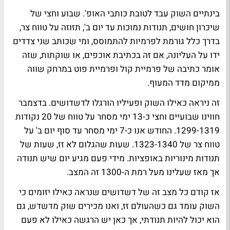
בינתיים השוק עבד לטובת כותבי האופ'. שבוע וחצי של
שיכרון חושים, תנודות נמוכות עד יום ב', תזוזה על טווח צר,
בדרך כלל גורמת לפרמיות להתמוסס, ומי שכותב שני צדדים
ידו על העליונה, אם זה בכתיבת אוכפים, או שוקתות, שזה
אומר כתיבה של פרמיית קול ופרמיית פוט במרחק שווה
ממיקום מדד המעוף.
זה ניראה כאילו השוק ופעיליו הורגלו לדשדושים. בדצמבר
חווינו שבועיים וחצי כ-13 ימי מסחר על טווח של 20 נקודות
1299-1319. החודש אנו כ-7 ימי מסחר עד סוף יום ב' על
טווח צר של 1323-1340. שעות שהגלום לא זז, שעות של
תנודות מינוריות באופציות. מידי פעם מגיע יום שיש תנודה
אך מאז שעלינו מעל רמת ה-1300 זה המצב.
אז קודם כל מצב זה של דשדושים שנראה כאילו יזומים כי
השוק עומד גם כשהעולם זז, ואנו מכירים שוק מדשדש, גם
הוא יכול להיות תנודתי, אך כאן יש הרגשה כאילו לא פעם