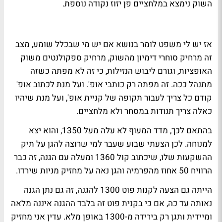
השוק נימצא במלחציים פן יזוז נקודה נוספת.
אז יש לי משפט לומר בנושא אם יש מי שבכלל שומע, מצב
זה מרחיק סוחרי דימיון מהשוק, מרחיק ספקולנטים משוק
האופציות, וגורם ליבוש הנזילות, כי זה לא מפתה כשזה
מתנהל ככה. זה מפתה רק כותבי אופ'. ועל מנת לכתוב אופ'
קודם כל צריך לעבור תקופה של קניית אופ', ועל מנת שיהיו
כאלה צריך תנודות במסחר ולא מלחציים.
בהתאם לכך, מדד המעוף לא עלה מעל 1350, והוא יצא
למנוחה. לכן הצעתי שבוע שעבר למי שרוצה להגן על תיק
ההשקעות שלו, שיכתוב קול 1360 ומעלה עם הגנה, זה כבר
הרוויח 50 אחוז מהפרמיה והגן נאה על מחזיק מניות שירדו.
הייתה גם הצעה לקנות פוט 1300 להגנה, זה גם נתן הגנה
נאותה עד כה, אם כי בקנית פוט זה בלבד ההגנה איננה מלאה
ומיידית ותגן רק בירידה מ-1300 באופן מלא. עדין אני מחזיק