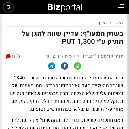
ראשי
בארץ
בשוק המעו"ף: עדיין שווה להגן על
התיק ע"י PUT 1,300
יונתן קריספין (דוביד)
(17)
|
11/01/2011 10:55
מדד המעוף נתקל השבוע במשוכה טכנית באזור ה-1340
שניגזר מהעלייה מעל 1280 לפני כחודש. מס' פעמים של
ניסיונות עלייה ללא הצלחה יתרה מבהירים שבאזור הזה יש
משקל למוכרי מניות, מממשי מניות, מדללי תיקים זמניים,
אחרי עליות שערים של ארבעה חודשים רצופים.
האם חושבים שהשוק גבוה ולכן מממשים? אין לדעת למה
ממשים אבל זאת העובדה, הסנטימנט מעט משתנה לשלילה