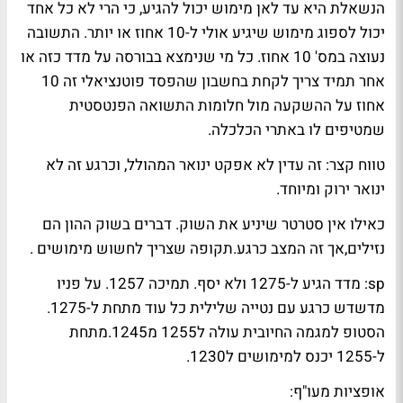
הנשאלת היא עד לאן מימוש יכול להגיע, כי הרי לא כל אחד
יכול לספוג מימוש שיגיע אולי ל-10 אחוז או יותר. התשובה
נעוצה במס' 10 אחוז. כל מי שנימצא בבורסה על מדד כזה או
אחר תמיד צריך לקחת בחשבון שהפסד פוטנציאלי זה 10
אחוז על ההשקעה מול חלומות התשואה הפנטסטית
שמטיפים לו באתרי הכלכלה.
טווח קצר: זה עדין לא אפקט ינואר המהולל, וכרגע זה לא
ינואר ירוק ומיוחד.
כאילו אין סטרטר שיניע את השוק. דברים בשוק ההון הם
נזילים,אך זה המצב כרגע.תקופה שצריך לחשוש מימושים .
sp: מדד הגיע ל-1275 ולא יסף. תמיכה 1257. על פניו
מדשדש כרגע עם נטייה שלילית כל עוד מתחת ל-1275.
הסטופ למגמה החיובית עולה ל1255 מ1245.מתחת
ל-1255 יכנס למימושים ל1230.
אופציות מעו"ף: