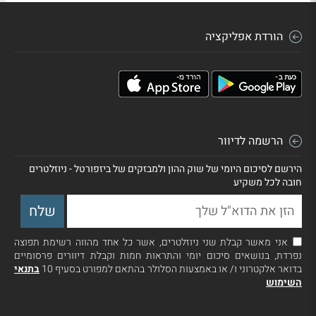
הורדת אפליקציה
הרשמה לדיוור
הירשם לסיכום היומי של שוק ההון ולמבזקים של ביזפורטל - ניוזלטרים
חובה לכל משקיע
אני מאשר קבלת שני ניוזלטרים, אשר כל אחד מהווה רשימת תפוצה
נפרדת, בנושאים סיכום יומי והתראות חמות וקבלת דיוורים פרסומיים
בדואר אלקטרוני ו/ או באמצעות הסלולר בהתאם למפורט בסעיף 10
בתנאי
השימוש