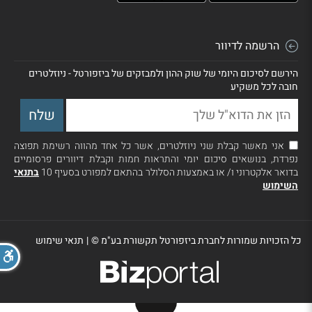
הרשמה לדיוור
הירשם לסיכום היומי של שוק ההון ולמבזקים של ביזפורטל - ניוזלטרים
חובה לכל משקיע
אני מאשר קבלת שני ניוזלטרים, אשר כל אחד מהווה רשימת תפוצה
נפרדת, בנושאים סיכום יומי והתראות חמות וקבלת דיוורים פרסומיים
בדואר אלקטרוני ו/ או באמצעות הסלולר בהתאם למפורט בסעיף 10
בתנאי
השימוש
כל הזכויות שמורות לחברת ביזפורטל תקשורת בע"מ ©
|
תנאי שימוש