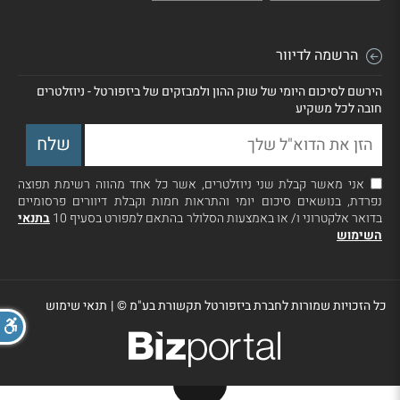
הרשמה לדיוור
הירשם לסיכום היומי של שוק ההון ולמבזקים של ביזפורטל - ניוזלטרים
חובה לכל משקיע
אני מאשר קבלת שני ניוזלטרים, אשר כל אחד מהווה רשימת תפוצה
נפרדת, בנושאים סיכום יומי והתראות חמות וקבלת דיוורים פרסומיים
בדואר אלקטרוני ו/ או באמצעות הסלולר בהתאם למפורט בסעיף 10
בתנאי
השימוש
כל הזכויות שמורות לחברת ביזפורטל תקשורת בע"מ ©
|
תנאי שימוש