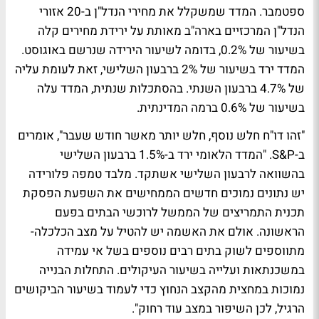
ספטמבר. המדד שמשקלל את מחירי הנדל"ן ב-20 אזורי
הנדל"ן המרכזיים בארה"ב מאותת על ירידת מחירים קלה
בשיעור של 0.2%, בדומה לשיעור הירידה שנרשם באוגוסט.
המדד ירד בשיעור של 2% ברבעון השלישי, זאת לעומת עליה
של 4.7% ברבעון השנתי. בהסתכלות שנתית, המדד עלה
בשיעור של 0.6% ברמה המדינתית.
"זהו דו"ח חלש נוסף, חלש יותר מאשר חודש שעבר", אומרים
ב-S&P. "המדד הלאומי ירד ב-1.5% ברבעון השלישי
בהשוואה לרבעון השלישי אשתקד. מלבד טמפה פלורידה
יש נתונים נמוכים חדשים הממחישים את השפעת הפסקת
תכנית התמריצים של הממשל לרוכשי הבתים בפעם
הראשונה. אולם את האשמה יש להטיל על מצב הכלכלה-
מתווספים לשוק בתים רבים נוספים בשל אי עמידה
במשכנתאות ועלייה בשיעור העיקולים. התחלות הבנייה
נמוכות במחצית מהקצב הנחוץ כדי לעמוד בשיעור הביקושים
הרגיל, לכן השיפור במצב עוד רחוק".