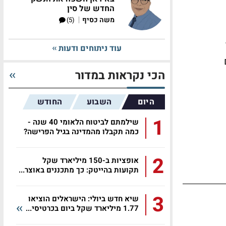
החדש של סין
|
משה כסיף
(5)
עוד ניתוחים ודעות
ים
הכי נקראות במדור
היום
השבוע
החודש
1
שילמתם לביטוח הלאומי 40 שנה -
כמה תקבלו מהמדינה בגיל הפרישה?
2
אופציות ב-150 מיליארד שקל
תקועות בהייטק: כך מתכננים באוצר...
3
שיא חדש ביולי: הישראלים הוציאו
1.77 מיליארד שקל ביום בכרטיסי...