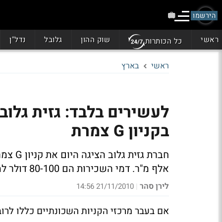
הירשמו
ראשי
שוק ההון
גלובל
נדל"ן
כל הכותרות
ראשי
בארץ
בקניון G צמרת
אלף מ"ר. דמי השכירות הם 80-100 דולר למ"ר מסחר ו-35-50 דולר למ"ר משרדים
לירן סהר
21/11/2010 14:56
|
אם בעבר מרכזי הקניות השכונתיים כללו לרוב