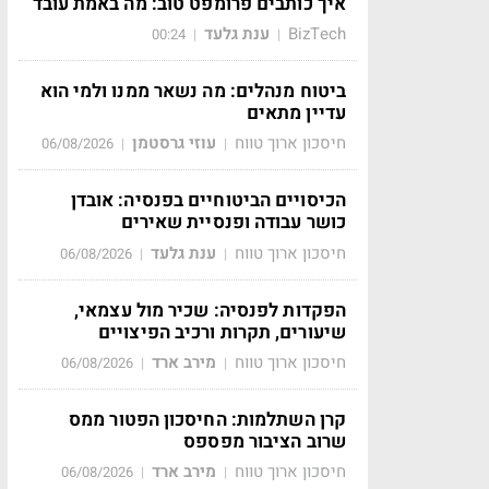
איך כותבים פרומפט טוב: מה באמת עובד
BizTech
ענת גלעד
00:24
|
|
ביטוח מנהלים: מה נשאר ממנו ולמי הוא
עדיין מתאים
חיסכון ארוך טווח
עוזי גרסטמן
06/08/2026
|
|
הכיסויים הביטוחיים בפנסיה: אובדן
כושר עבודה ופנסיית שאירים
חיסכון ארוך טווח
ענת גלעד
06/08/2026
|
|
הפקדות לפנסיה: שכיר מול עצמאי,
שיעורים, תקרות ורכיב הפיצויים
חיסכון ארוך טווח
מירב ארד
06/08/2026
|
|
קרן השתלמות: החיסכון הפטור ממס
שרוב הציבור מפספס
חיסכון ארוך טווח
מירב ארד
06/08/2026
|
|