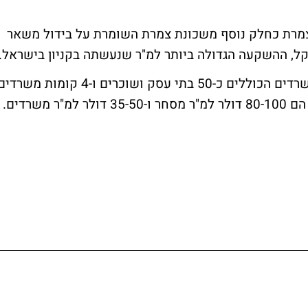
ת גזית גלוב הציגה היום (א') את קניון G צמרת כחלק נוסף משכונת צמרת השומרת על בידול משאר
הקניון כולל 10 אלף מ"ר של שטחי מסחר ומשרדים הכוללים כ-50 בתי עסק ושוכרים ו-4 קומות משרד
בשטח של 2,500 מ"ר. דמי השכירות במתחם הם 80-100 דולר למ"ר מסחר ו-35-50 דולר למ"ר משרדים.