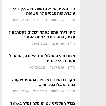
קרן פנסיה מקיפה ומשלימה: איך היא
עובדת ומה מבטיח לה תשואה
חיסכון ארוך טווח
מירב ארד
06/08/2026
|
|
איזו דירה אתם באמת יכולים לקנות: הון
עצמי, החזר חודשי ויחס ההחזר
נדל"ן
עמית בר
06/08/2026
|
|
משכנתה: המסלולים, ההצמדה, התמהיל
ומתי כדאי למחזר
נדל"ן
ענת גלעד
06/08/2026
|
|
מקדם ההמרה בפנסיה: המספר שקובע
כמה תקבלו בכל חודש
חיסכון ארוך טווח
מירב ארד
06/08/2026
|
|
בגלל החלפיניו: צ׳יפוטלה נפלה ב-13%