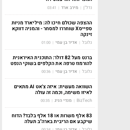
נדל"ן
מירב ארד
03:41
|
|
ההצפה שכולם חיכו לה: מיליארד מניות
ספייסX שוחררו למסחר - והמניה דווקא
זינקה
גלובל
אדיר בן עמי
01:00
|
|
ברנט מעל 82 דולר: התוכנית האיראנית
להורמוז טרפה את הקלפים בשוקי הנפט
גלובל
אדיר בן עמי
00:36
|
|
השוואה מעשית: איזה צ'אט AI מתאים
לאיזו משימה, וכמה זה עולה
BizTech
מנדי הניג
00:35
|
|
83 אלף משרות או 18 אלף בלבד? הדוח
שיקבע אם הריבית בארה"ב תעלה
גלובל
אדיר בן עמי
00:34
|
|