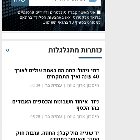
אני מאשר קבלת ניוזלטרים ודיוורים פרסומיים
בדואר אלקטרוני ו/או באמצעות הסלולר בהתאם
למפורט בסעיף 10 בתנאי השימוש
כותרות מתגלגלות
דמי ניהול: כמה הם באמת עולים לאורך
40 שנה ואיך מתמקחים
חיסכון ארוך טווח
עמית בר
02:09
|
|
ניוד, איחוד חשבונות והכספים האבודים
בהר הכסף
חיסכון ארוך טווח
עמית בר
05:25
|
|
יד שנייה מול קבלן: החוזה, ערבות חוק
המכר והאיחור במסירה