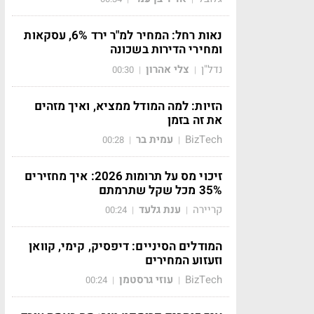
נאות רחל: המחיר למ"ר ירד 6%, עסקאות
ומחירי הדירות בשכונה
נדל"ן
צלי אהרון
00:30
|
|
הזיות: למה המודל ממציא, ואיך מזהים
את זה בזמן
BizTech
עמית בר
00:28
|
|
זיכוי מס על תרומות 2026: איך מחזירים
35% מכל שקל שתרמתם
קריירה
ענת גלעד
00:24
|
|
המודלים הסיניים: דיפסיק, קימי, קוואן
וזעזוע המחירים
BizTech
עוזי גרסטמן
00:24
|
|