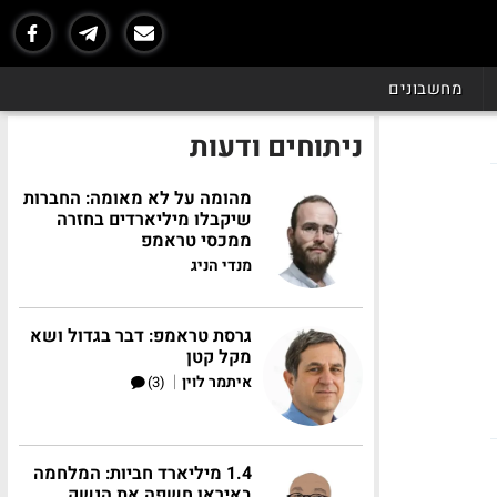
מחשבונים
ניתוחים ודעות
מהומה על לא מאומה: החברות
שיקבלו מיליארדים בחזרה
ממכסי טראמפ
מנדי הניג
גרסת טראמפ: דבר בגדול ושא
מקל קטן
|
איתמר לוין
(3)
1.4 מיליארד חביות: המלחמה
באיראן חשפה את הנשק