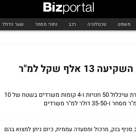
משפט
טכנולוגיה
רכב
נתוני מסחר
שער הדולר
לעשירים בלבד: גזית גלוב השקיעה 13 אלף שקל למ"ר
חברת גזית גלוב הציגה היום את קניון G צמרת שיכלול 50 חנויות ו-4 קומות משרדים בשטח של 10
 סניף בנק, מרכול ומסעדה עממית, כיום ניתן למצוא בהם