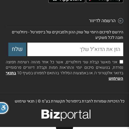
הרשמה לדיוור
הירשם לסיכום היומי של שוק ההון ולמבזקים של ביזפורטל - ניוזלטרים
חובה לכל משקיע
אני מאשר קבלת שני ניוזלטרים, אשר כל אחד מהווה רשימת תפוצה
נפרדת, בנושאים סיכום יומי והתראות חמות וקבלת דיוורים פרסומיים
בדואר אלקטרוני ו/ או באמצעות הסלולר בהתאם למפורט בסעיף 10
בתנאי
השימוש
כל הזכויות שמורות לחברת ביזפורטל תקשורת בע"מ ©
|
תנאי שימוש