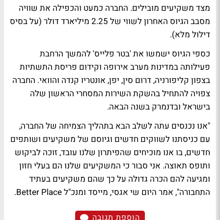
מצד משקיעים מובילים. החברה כמעט והכפילה את שוויה
מסבב הגיוס האחרון לשווי של 2.25 מיליארד דולר (על בסיס
דילול מלא).
כספי הגיוס ישמשו את 'בטר פלייס' להמשך הרחבת
פעילותה במדינות מערב אירופה וקידום פריסת התשתיות
בצפון קליפורניה, דרום סין, יפן, אונטריו קנדה והוואי. החברה
צפויה להתחיל בהשקת השירות המסחרי הראשון שלה
בישראל ובדנמרק בשנה הבאה.
"אנו נכנסים עתה לשלב הבא בתהליך הצמיחה של החברה,
עם כניסתנו לשווקים חדשים וגיוסם של משקיעים ושותפים
חדשים, בו אנו מוכיחים שהפיתרון שלנו עובד, זוכה לביקוש
ותופס תאוצה. אני סבור כי המשקיעים שלנו הם בעלי חזון
ומגיעה להם הכרה גדולה על כך שהם משקיעים בעתיד
התחבורה", אמר היום שי אגסי, מייסד ומנכ"ל Better Place.
הוספת תגובה