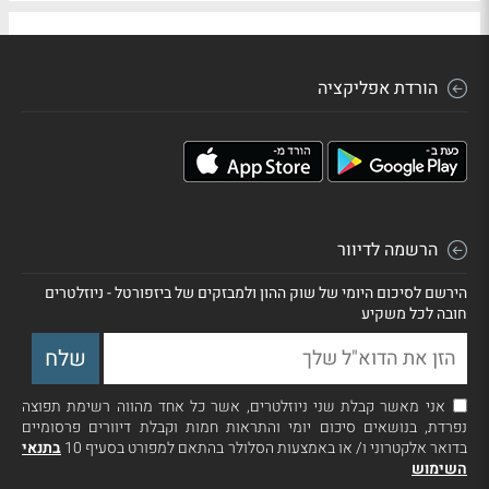
הורדת אפליקציה
הרשמה לדיוור
הירשם לסיכום היומי של שוק ההון ולמבזקים של ביזפורטל - ניוזלטרים
חובה לכל משקיע
אני מאשר קבלת שני ניוזלטרים, אשר כל אחד מהווה רשימת תפוצה
נפרדת, בנושאים סיכום יומי והתראות חמות וקבלת דיוורים פרסומיים
בדואר אלקטרוני ו/ או באמצעות הסלולר בהתאם למפורט בסעיף 10
בתנאי
השימוש