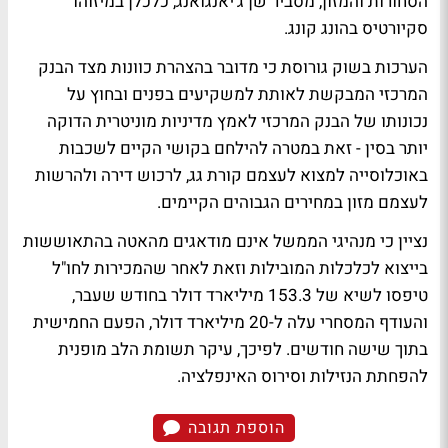
הסחורות והמזון, מסביר שן ג'יאנגואנג, כלכלן במיזוהו
סקיורטיס בהונג קונג.
הערכות בשוק גורוסת כי מדובר בהצהרת כוונות מצד הבנק
המרכזי המבקשת לאותת למשקיעים בפנים ובחוץ על
נכונותו של הבנק המרכזי לאמץ מדיניות מוניטרית הדוקה
יותר בסין - זאת במטרה להילחם בקושי הקיים לשכבות
באוכלוסייה למצוא לעצמם קורת גג, לרכוש דירה ולהרשות
לעצמם מזון במחירים הגבוהים הקיימים.
נציין כי מנהיגי הממשל אינם מודאגים מהאטה בהתאוששות
בייצוא לכלכלות המובילות וזאת לאחר שהמכירות לחו"ל
טיפסו לשיא של 153.3 מיליארד דולר בחודש שעבר,
והעודף המסחרי עלה ל-20 מיליארד דולר, הפעם החמישית
בתוך שישה חודשים. לפיכך, עיקר תשומת הלב מופנית
להפחתת הנזילות וסירוס האינפלציה.
הוספת תגובה