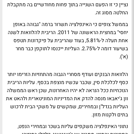
נציין כי זו הפעם השנייה בתוך פחות מחודשיים בה מתקבלת
החלטה מסוג זה.
בממשל צופים כי האינפלציה תשרור ברמה "גבוהה באופן
יחסי" במחצית הראשונה של 2011. הריבית להלוואות לשנה
אחת תעלה ל-5.81%, בעוד שהריבית על פיקדונות תטפס
בשיעור דומה ל-2.75%. העליות ייכנסו לתוקפן כבר מחר
(א').
הלוואות הבנקים ועודף מסחרי הגבוה מהתחזיות הזרימו יותר
כסף לכלכלת סין, שכבר עכשיו מוצפת בכסף. עליות הריבית
הנוכחיות ככל הנראה לא יהיו האחרונות, שכן ראש הממשלה
וון ג'יאבאו מנסה להדק את המדיניות המוניטארית ולהאט את
העליות בנדל"ן ובמחירים, שמקשים על משקי הבית לרכוש
בתים ולקנות מזון.
נתוני האינפלציה משקפים עליות בשכר ובמחירי הנפט,