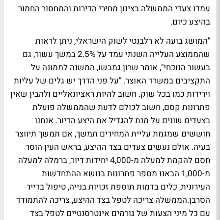
עמדו צעדי הממשלה בצינון מחירי הדירות והמחסור החמור
בהיצע כיום.
"המושג בועה לא רלבנטי לשוק הישראלי, ניתן לראות
שהממוצע העלייה השנתי עמד על 2.5% במשך עשור, גם
בעשור הנוכחי", אומר שרון גמבשו, המשנה לממונה על
התקציבים במשרד האוצר. "על פני הדרך יש גלים של עליות
וירידות כמו בכל שוק. חשוב להיות ראציונאליים ולהבין שאין
פתרונות קסם, חשוב לכולם לדעת שהממשלה פועלת
בצעדים שונים על מנת להגדיל את היצע הדיור. אנחנו
חוששים שמגמת עליית המחירים תמשך, אם תמשך תיווצר
בעיה. אולם נעשים צעדים בצד ההיצע, בראש העין הוסר
חסם להקמת למעלה מ-4,000 יחידות דיור, ברמלה למעלה
מ-1,000 הבאנו מספר פתרונות בנושא ההתחדשות
העירונית, כלים בדמות תוספת זכויות בנייה, טיפול בדייר
הסרבן.הממשלה צריכה לטפל בצד ההיצע, צריכה להתמודד
עם כל מיני הצעות של גורמים אינטרסנטיים לטפל בצד