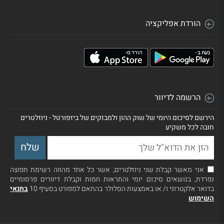
הורדת אפליקציה
הרשמה לדיוור
הירשם לסיכום היומי של שוק ההון ולמבזקים של ביזפורטל - ניוזלטרים
חובה לכל משקיע
אני מאשר קבלת שני ניוזלטרים, אשר כל אחד מהווה רשימת תפוצה
נפרדת, בנושאים סיכום יומי והתראות חמות וקבלת דיוורים פרסומיים
בדואר אלקטרוני ו/ או באמצעות הסלולר בהתאם למפורט בסעיף 10
בתנאי
השימוש