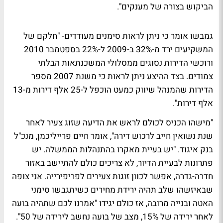
הביקוש בצורה של מענקים".
גמבשו אומר כי ניתן לראות סימנים מעודדים- "חלקם של
המשקיעים ירד מ-32% ב-2009 ל-22% בספטמבר 2010
ורוכשי הדירות נסוגים ממסלולי המשכנתאות הבלתי
צמודים. בצד ההיצע ניתן לראות כי משנת 2007 מספר
הדירות שהמנהל שיווק כמעט הוכפל ל-25 אלף דירות מ-13
אלף דירות".
"מישהו הכניס לכולם לראש את הדיעה שזוג צעיר לאחר
שנת נשואין חייב לרכוש דירה", אומר חיים פרייליכמן, מנכ"ל
בנק איגוד. "יש בעיית מאקרו בהתנהלות הממשלה. יש
פתרונות לבעיית הדיור, לא צריכים כולם להתיישב באזור
חדרה-גדרה, אפשר לכוון זוגות צעירים לפריפירייה. אני צופה
שבאיזשהו שלב תהיה ירידת מחירים כשיתגבשו סימני
האטה ובנייה מרובה, אז כולם יגידו "אמרנו לכם שתהיה בועה
לאחר ירידה של 15%, מצב של בועה נחשב לירידה של 50".