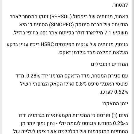
למסחר.
כאמור, מניותיה של ריפסול (REPSOL) זינקו המסחר לאחר
הודעתה של חברת סינופק (SINOPEC) הסינית כי היא
תשקיע 7.1 מיליארד דולר בפיתוח אתר נפט בחופי ברזיל.
בנוסף, מניותיה של ענקית הפיננסים HSBC ריכזו עניין ברקע
העלאת המלצה מצד גולדמן זאקס.
המדדים המובילים
עם סגירת המסחר, מדד הדאקס הגרמני ירד 0.28%, מדד
פוטסי האנגלי טיפס 0.8% ואילו הקאק הצרפתי השיל
0.62% לערכו.
יומן המאקרו
היום (ו') פורסם כי המכירות הקמעונאיות בגרמניה ירדו
ב-0.2% בחודש אוגוסט לעומת יולי - נתון נמוך יותר מן
התחזיות המוקדמות של הכלכלנים אשר ציפו לעלייה של