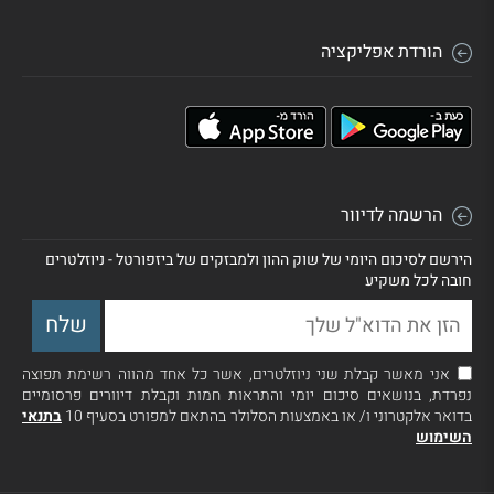
הורדת אפליקציה
הרשמה לדיוור
הירשם לסיכום היומי של שוק ההון ולמבזקים של ביזפורטל - ניוזלטרים
חובה לכל משקיע
אני מאשר קבלת שני ניוזלטרים, אשר כל אחד מהווה רשימת תפוצה
נפרדת, בנושאים סיכום יומי והתראות חמות וקבלת דיוורים פרסומיים
בדואר אלקטרוני ו/ או באמצעות הסלולר בהתאם למפורט בסעיף 10
בתנאי
השימוש