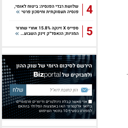
4
שלושת רבדי הפנסיה: ביטוח לאומי,
פנסיה תעסוקתית וחיסכון פרטי
5
ספייס X זינקה 15.8% אחרי שחרור
המניות; הנאסד״ק זינק השבוע...
הירשם לסיכום היומי של שוק ההון
ולמבזקים של
אני מאשר קבלת ניוזלטרים ודיוורים פרסומיים
בדואר אלקטרוני ו/או באמצעות הסלולר בהתאם
למפורט בסעיף 10 בתנאי השימוש