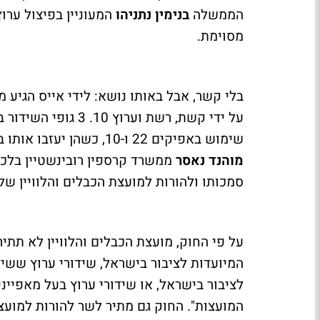
הממשלה
בנימין נתניהו
מסוימת.
בלי קשר, אבל באותו נושא: לידי אייס הגי
על ידי קשת, רשת וער
שימוש באפיקים 22 ו-10, כשהן יעזבו אותו בתחילת נובמבר לאפיקים 12, 13 ו-14. באמצעות עו"ד
מוהנד נאסר
סמכותו ולהורות למועצת הכבלים והלוויין ש
המיועדות לציבור בישראל, שידורי ערוץ ששידו
לציבור בישראל, או שידורי ערוץ בעל מאפיי