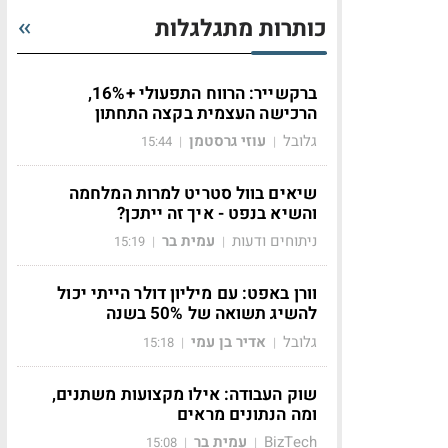
כותרות מתגלגלות
ברקשייר: הרווח התפעולי +16%,
הרכישה העצמית בקצה התחתון
גלובל
עוזי גרסטמן
15:44
|
|
שיאים בוול סטריט למרות המלחמה
והשיא בנפט - איך זה ייתכן?
ניתוחים ודעות
עמית בר
15:19
|
|
וורן באפט: עם מיליון דולר הייתי יכול
להשיג תשואה של 50% בשנה
גלובל
אדיר בן עמי
15:18
|
|
שוק העבודה: אילו מקצועות משתנים,
ומה הנתונים מראים
BizTech
עמית בר
15:08
|
|