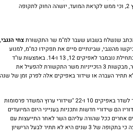
המעוניין בפיצול ערוץ 2, וכי ממש לקראת המועד, יושהה החוק לתקופה
ע מכתב שנשלח בשבוע שעבר למ"מ שר התקשורת
צחי הנגבי
,
וץ 10. 3 גופי השידור ביקשו מהנגבי, שבינתיים סיים את תפקידו כמ"מ, למנוע
ממשרד קרספין רובינשטיין בלכר, מבקשות 3 הזכייניות משר התקשורת להפעיל את
לא תתיר העברה או שידור באפיקים אלה לפרק זמן של שנה.
על פי החוק, מועצת הכבלים והלוויין לא תתיר לשדר באפיקים 10 ו-22 "שידורי ערוץ המשדר פרסומות
ריו הם שידורי חדשות ותכניות בענייני היום המיועדים
נים אחרים ככל שהורה עליהם השר לאחר התייעצות עם
המועצות". החוק גם מתיר לשר להורות למועצה כי בתקופה של 3 שנים היא לא תתיר לבעל הרישיון