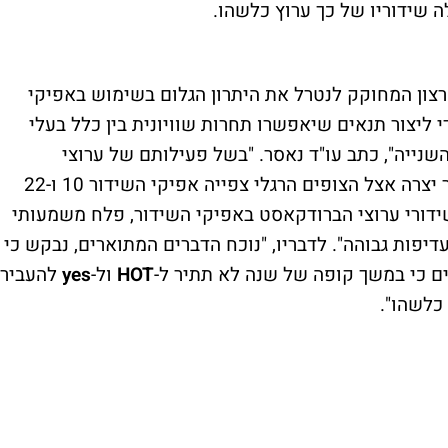
 שידוריו של כך ערוץ כלשהו.
צון המחוקק לנטרל את היתרון הגלום בשימוש באפיקי
ים והמוכרים 10 ו-22, וזאת כדי ליצור תנאים שיאפשרו תחרות שוויונית בין כלל בעלי
השנייה", כתב עו"ד נאסר. "בשל פעילותם של ערוצי
הברודקאסט במהלך העשורים האחרונים אשר יצרה אצל הצופים הרגלי צפייה אפיקי השידור 10 ו-22
ידורי ערוצי הברודקאסט באפיקי השידור, פלח משמעותי
יפות גבוהה". לדבריו, "נוכח הדברים המתוארים, נבקש כי
 כי במשך קופה של שנה לא תתיר ל-
HOT
ול-
yes
להעביר