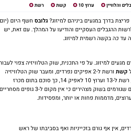
ים והלוויין
ערוץ 10
קשת
רשת
ריצת בדרך במגעים ביניהם למיזוג?
גלובס
חשף היום (יום
 פנו לרשות ההגבלים העסקיים והודיעו על המהלך. עם זאת, יש
שה עד כה בקשה רשמית למיזוג.
מגעים למיזוג. על פי התכנית, שוק הטלוויזיה צפוי לעבור
ל
קשת
ורשת ל-2 אפיקים נפרדים, ומעבר שוק הטלוויזיה
המסחרי ל-3 ערוצים (קשת יוצאת לאפיק 12, רשת ל-13 וערוץ 10 לאפיק 14, כך סוכם בתום מכרז
האפיקים שהסתיים לאחרונה, א"כ). מזה שנים שגורמים בשוק מצהירים כי אין מקום ל-3 גופים מסחר
דדים, אין אף גורם בזכייניות ואף בסביבתו של ראש