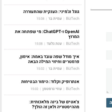
גוגל וג'מיני: הענקית שהתעוררה
BizTech
עמית בר
15:08
|
|
OpenAI ו-ChatGPT: מי שפתחה את
המרוץ
BizTech
ענת גלעד
15:08
|
|
איך מודל שפה עובד באמת: אימון,
פרמטרים וחיזוי המילה הבאה
BizTech
עמית בר
15:02
|
|
אנתרופיק וקלוד: הימור הבטיחות
BizTech
עוזי גרסטמן
15:02
|
|
צ'אטים של בינה מלאכותית:
ה
מההיסטוריה ולאן זה הולך?