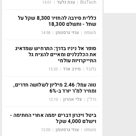
BizTech
ענת גלעד
15:01
|
|
כללית סירבה להחזיר 8,300 שקל על
שתל - ותשלם 18,300
משפט
עוזי גרסטמן
14:58
|
|
סופר אל ניניו בדרך: התרחיש שמדאיג
את הכלכלנים ומאיים להצית גל
התייקרויות עולמי
גלובל
מירב ארד
13:20
|
|
נווה עמל: 2.46 מיליון לשלושה חדרים,
ומחיר למ"ר יורד ב-6%
נדל"ן
צלי אהרון
12:10
|
|
ביטל זיכרון דברים יממה אחרי החתימה -
וישלם 4,000 שקל
משפט
עוזי גרסטמן
12:00
|
|