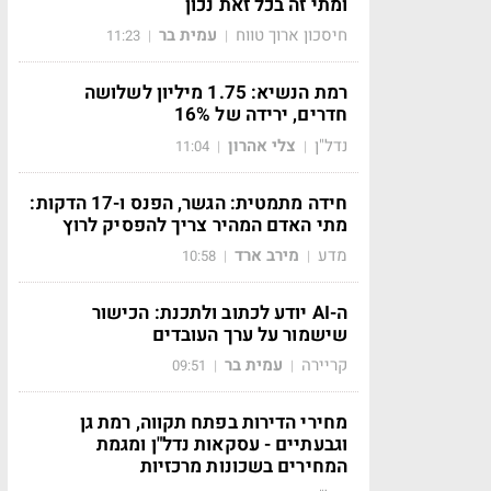
ומתי זה בכל זאת נכון
חיסכון ארוך טווח
עמית בר
11:23
|
|
רמת הנשיא: 1.75 מיליון לשלושה
חדרים, ירידה של 16%
נדל"ן
צלי אהרון
11:04
|
|
חידה מתמטית: הגשר, הפנס ו-17 הדקות:
מתי האדם המהיר צריך להפסיק לרוץ
מדע
מירב ארד
10:58
|
|
ה-AI יודע לכתוב ולתכנת: הכישור
שישמור על ערך העובדים
קריירה
עמית בר
09:51
|
|
מחירי הדירות בפתח תקווה, רמת גן
וגבעתיים - עסקאות נדל"ן ומגמת
המחירים בשכונות מרכזיות