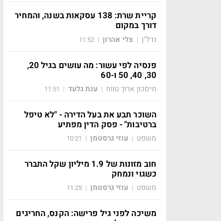
קריית שרת: 138 עסקאות בשנה, והמחיר
דורך במקום
נדל"ן
צלי אהרון
11:52
|
|
פנסיה לפי עשור: מה עושים בגיל 20,
30, 40, 50 ו-60
חיסכון ארוך טווח
ענת גלעד
11:51
|
|
השוכר תבע את בעל הדירה - "לא טיפל
ברטיבות" - פסק הדין מפתיע
משפט
עוזי גרסטמן
10:21
|
|
חוב מזונות של 1.9 מיליון שקל התברר
כשגוי ונמחק
משפט
עוזי גרסטמן
11:25
|
|
משיכה לפני גיל פרישה: הקנס, החריגים