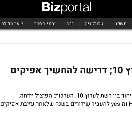
משפט
טכנולוגיה
רכב
נתוני מסחר
שער הדולר
מו"מ למיזוג בין רשת לערוץ 10; דרישה להחשיך אפיקים
לקראת פיצול ערוץ 2 מתגברים המגעים לאיחוד בין רשת לערוץ 10. הערכות: הפיצול יידחה.
במקביל, 3 הזכייניות מבקשות למנוע מ-HOT ומ-yes להעביר שידורים בשנה שלאחר עזיבת אפיקים