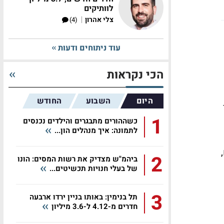
לוותיקים
|
צלי אהרון
(4)
עוד ניתוחים ודעות
הכי נקראות
היום
השבוע
החודש
1
כשההורים מתבגרים והילדים נכנסים
לתמונה: איך מנהלים הון...
יים,
2
ביהמ"ש מצדיק את רשות המסים: הונו
של בעלי חנויות תכשיטים...
3
תל בנימין: באותו בניין ירדו ארבעה
חדרים מ-4.12 ל-3.6 מיליון