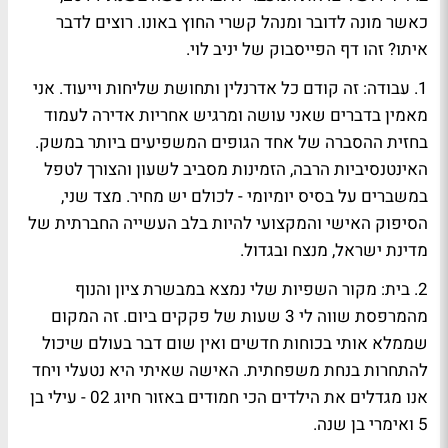
כאשר מונה לדובר ומנהל קשרי החוץ באונו. רוצים לדבר
איתו?
זהו דף הפייסבוק של יניב לוי
.
1. עבודה:
זה קודם כל אדרנלין ותחושת שליחות וייעוד. אני
מאמין בדברים שאני עושה ומרגיש אחריות אדירה לעמוד
בחזית ההסברה של אחד הגופים המשפיעים ביותר במשק.
האינטנסיביות הרבה, הזמינות מסביב לשעון והצורך לטפל
במשברים על בסיס יומיומי - לכולם יש מחיר. מצד שני,
הסיפוק האישי והמקצועי להיות בלב העשייה החברתית של
מדינת ישראל, מנצח ובגדול.
2. בית:
מקור השפיות שלי נמצא במבשרת ציון והנוף
מהמרפסת שווה לי 3 שעות של פקקים ביום. זה המקום
שממלא אותי בכוחות חדשים ואין שום דבר בעולם שיכול
להתחרות בנחת משפחתית. האישה שאיתי היא
נטעלי
ויחד
אנו מגדלים את הילדים הכי חמודים באזור חיוג 02 -
עילי
בן
5 ו
אימרי
בן שנה.