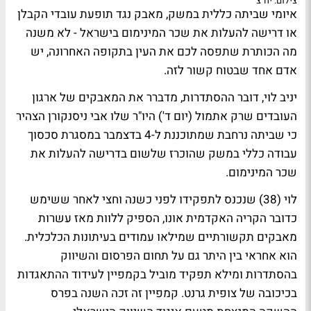
צילום: יח"צ
איומי שביתה כללית במשק, מאבק נגד תופעת עובדי הקבלן
או דרישה להעלות את שכר המינימום בישראל - לא משנה
מה הכותרת שתפסה לכם את העין בתקופה האחרונה, יש
אדם אחד שבטוח קשור לזה.
יניב לוי
, דובר
ההסתדרות
, מדברר את המאבקים של ארגון
העובדים שרק אתמול (יום ד') היו"ר שלו
אבי ניסנקורן
הצהיר
כי שביתה נרחבת שמתוכננת ל-4 בדצמבר במסגרת סכסוך
עבודה כללי במשק שהוכרז שלשום בדרישה להעלות את
שכר המינימום.
לוי (38) שנכנס לתפקידו לפני כשנה וחצי לאחר ששימש
כדובר
הקריה האקדמית אונו
, הספיק ללוות מאז עשרות
מאבקים תקשורתיים שמילאו עמודים בעיתונות הכלכלית.
הוא אחראי בין היתר גם על תחום הפרסום והשיווק
בהסתדרות ומילא תפקיד מוביל בקמפיין לעידוד ההתאגדות
בכיכובה של
צופית גרנט
. קמפיין זה זכה השנה בפרס