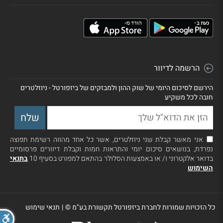
הרשמה לדיוור
הירשם לסיכום היומי של שוק ההון ולמבזקים של ביזפורטל - ניוזלטרים
חובה לכל משקיע
אני מאשר קבלת שני ניוזלטרים, אשר כל אחד מהווה רשימת תפוצה
נפרדת, בנושאים סיכום יומי והתראות חמות וקבלת דיוורים פרסומיים
בדואר אלקטרוני ו/ או באמצעות הסלולר בהתאם למפורט בסעיף 10
בתנאי
השימוש
כל הזכויות שמורות לחברת ביזפורטל תקשורת בע"מ ©
|
תנאי שימוש