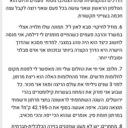
הדרכים המקצועיות שלנו הצטלבו מספר פעמים והיום הוא
הטלפון הראשון שאני עושה בכל פעם שאני רוצה לקבל עצה
חכמה בענייני תקשורת.
6. מודל לחיקוי:
סבא לאון ז"ל. תמונה שלו תלויה אצלי
במשרד והרבה פעמים כשהחיים מזמנים לי דילמה, אני מנסה
לחשוב כיצד הוא היה נוהג במצבי. למדתי מסבא שהדרך
הישרה היא הדרך הקצרה ביותר ובזכותו אני אדם סבלני
וסובלני יותר.
7. חלום:
אני חי את החלום שלי וזה מאפשר לי לפנות מקום
לחלומות חדשים. אחד מהחלומות האלה הוא ריצת מרתון.
לפני 3 שנים גיליתי את עולם הריצה ומאז אני מכור. כל
שבוע אני פורק את המתח בעשרות קילומטרים בהרי
ירושלים. השנה השתתפתי לראשונה בחצי מרתון ורשמתי
תוצאה טובה. איפה אעשה בסוף את ה-42.195 ק"מ? אולי
במרתון חומת סין. אומרים שהוא הכי יפה והכי מכאיב.
8. מתחרים:
יש לא מעט שחקנים בזירה הכלכלית-חברתית