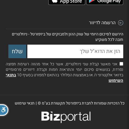
הרשמה לדיוור
הירשם לסיכום היומי של שוק ההון ולמבזקים של ביזפורטל - ניוזלטרים
חובה לכל משקיע
אני מאשר קבלת שני ניוזלטרים, אשר כל אחד מהווה רשימת תפוצה
נפרדת, בנושאים סיכום יומי והתראות חמות וקבלת דיוורים פרסומיים
בדואר אלקטרוני ו/ או באמצעות הסלולר בהתאם למפורט בסעיף 10
בתנאי
השימוש
כל הזכויות שמורות לחברת ביזפורטל תקשורת בע"מ ©
|
תנאי שימוש