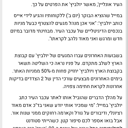
העיר אונליין', מאשר יולביץ' את הפרטים על כך.
במייל שהוציא הבוקר (יום ב') ללקוחותיו והגיע לידי אייס
כותב יולביץ': "אני אכן מנהל מגעים להצטרף כבעל מניות
בנכסים הדיגיטליים של עכבר העיר. מבחינתי מדובר במיזם
חדש ומרגש ואני מאוד נלהב לקראתו".
בשבועות האחרונים עברו המגעים של יולביץ' עם קבוצת
הארץ לשלב מתקדם. על פניו נראה כי השליטה תשאר
בקבוצת הארץ ויולביץ' יחזיק פחות מ-50% ממניות האתר.
בימים האחרונים מבצעים עורכי הדין של 2 הצדדים בדיקות
אחרונות לקראת חתימה צפויה.
על מהלך הדברים שהוביל אותו לאתר עכבר העיר כתב
יולביץ' במייל: "מי שמכיר אותי יודע שאני בד"כ אדם מאוד
רציונלי, ודיבורים על גורל וקארמה רחוקים ממני שנות אור.
אבל בואו אספר לכם סיפור קטן. כשהייתי סטודנט