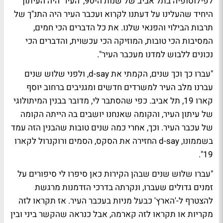
לפילוסופיה בתל אביב של שנות ה-90, 'העיר' היה העיתון
היחיד שהעלינו על דעתנו לקרוא ועכבר העיר היה התנ"ך של
תרבות הבילוי והפנאי שלנו. את כל הדברים הכי חמים,
המסיבות הכי טובות, המוזיקה הכי עכשוית, והדברים הכי
נכונים ללבוש למדנו מעכבר העיר".
"עברו כך וכך שנים, הקמתי את d-say, ולפני שלוש שנים
עברנו מלב העיר למשרדים חדשים ומגניבים ברחוב יוסף
קארו 19, תל אביב. כפי שהסתבר לי, מדובר בבנין המיתולוגי
של עיתון העיר, והקומה שאנחנו יושבים בה הייתה הקומה
של עכבר העיר. וכך, אחרי כמה שנים טובות שהבנין הזה עמד
בשממונו, d-say החזירה את הסקס, הסמים ורוקנרול לקארו
19".
"עברו שלוש שנים שבהן הקירות כאן סיפרו לי סיפורים על
זמנים גדולים שעברו, ונקרתה בדרכי הזדמנות מרגשת
להצטרף ל-'הארץ' כבעל מניות בעכבר העיר. אז תקראו לזה
מקריות או תקראו לזה קארמה, אבל כנראה שהקשר ביני ובין