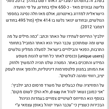
בשלב זה בתשלום לעובדים. האתר רשם במהלך 2012 נתוני
גלישה גבוהים מאד - כ-650 אלף בחודש, על פי הוועדה
הישראלית למדרוג באינטרנט, אולם מאז חלה נסיגה במספר
הגולשים, ובחודש ינואר גלשו בו 414 אלף (מול 495 בחודש
דצמבר 2012).
יולביץ' התייחס לעתידו של האתר וכתב: "כמה מילים על מה
שיש ומה שמתוכנן: עכבר העיר הוא האתר המוביל בתחומי
התרבות, הפנאי והבילויים בישראל. למעלה ממליון גולשים
(unique users) נכנסים לאתר כל חודש להנות משפע
המידע והתכנים באתר. המטרה שלנו תהיה להמשיך ולחזק
את המותג במגוון פלטפורמות דיגיטליות, ולהפוך אותו לעסק
יציב, רווחי ומהנה לגולשים".
על הפוזיציה שלו כבעלים של משרד פרסום כתב יולביץ':
"אני כמובן נשאר לנהל את d-say, ולא הולך לשום מקום".
בנוסף הוא התייחס לשינויים צפויים בעמדות הניהול
הבכירות כשציין כי "עכבר העיר ינוהל באופן עצמאי ע"י