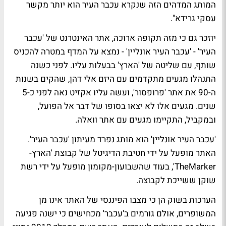
המותג המדהים הזה שנקרא עכבר העיר הוא יותר מקשר
עסקי גרידא".
יוזכר גם כי מזה תקופה ארוכה, אתר האינטרנט של 'עכבר
העיר' - 'עכבר העיר אונליין' - נמצא על המדף במטרה להכניס
שותף, עם שליטה של 'הארץ' בבעלות עליו. לפני כשנה
התנהלו מגעים מתקדמים עם היזם אלי דהן, שהקים בשנות
ה-90 את אתר 'פרופסור', ועשה עליו אקזיט נאה לפני כ-5
שנים. מגעים אלו לא יצאו בסופו של דבר אל הפועל,
ובמקביל, התקיימו מגעים עם אתר וואלה.
'עכבר העיר אונליין' הוא מותג נפרד מעיתון 'עכבר העיר'.
האתר מופעל על ידי חטיבת הדיגיטל של קבוצת 'הארץ-
TheMarker', בעוד שהשבועון-מקומון מופעל על ידי רשת
שוקן ששייכת לקבוצה.
הערכות בשוק הן כי מצבו הפיננסי של האתר אינו מן
המשופרים, אולם גורמים ב'עכבר' מכחישים כי ישנה פגיעה