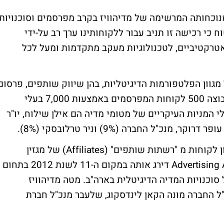
מנוכחותה המרשימה של מדיהוויז בקרב מפרסמים וסוכנויות
 כי רכישה זו תניב עבור ללקוחותינו ערך רב על-ידי
אטרקטיביים, לטכנולוגיות מעקב מתקדמות ומעל לכל
גוון הפלטפורמות הדיגיטליות, בהן שיווק שותפים, פרסום
דיספליי, סלולר, חיפוש ומטבע וירטואלי. לקבוצה 500 לקוחות המפרסמים באמצעות 7,000 בעלי
 פרסום ב-85 מדינות. בעלי המניות העיקריים של מטומי מדיה הם אילן שילוח, יו"ר
מדיהוויז דורגה במקום ה 2 בסקר שביעות רצון לקוחות מ "רשתות שותפים" (Affiliates) של מגזין
mThink/Revenue Performance ומגזין Advertising Age דירג אותה במקום ה-11 לשנת 2012 בתחום
פוש ובמקום ה-21 בקרב כלל סוכנויות המדיה הדיגיטלית בארה"ב. מטה מדיהוויז
כ"ל החברה מונה הקאן לינדסקוג, שלעבר מנכ"ל חברת