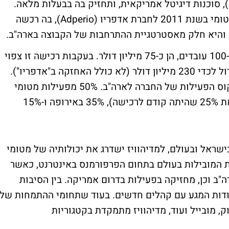
העיקרי בה רוכשת את מדיהוויז (MediaWhiz), סוכנות דיגיטל אמריקאית, ותחזיק בה בבעלות מלאה.
ומי
בשנת 2011 לחברת אדפריו (Adperio), בה רכשה
 והיא חלק מאסטרטגיית ההתרחבות של הקבוצה בארה"ב.
ההכנסות השנתיות של מדיהוויז, המעסיקה כ-100 עובדים, הן כ-75 מיליון דולר. בעקבות רכישה זו צפוי
מחזור הפעילות השנתי של קבוצת מטומי לגדול לכדי 230 מיליון דולר (לא כולל האחזקה ב"אדפריו").
המיזוג של מטומי עם מדיהוויז מעביר את פוקוס הפעילות של החברה לארה"ב. 50% מפעילות מטומי
הבינלאומית תרוכז כעת בצפון אמריקה (לעומת 25% שהיתה קודם לרכישה), 35% באירופה ו-15%
ומי שמעסיקה כ-350 עובדים בישראל ובעולם, למדיהוויז ישדרג את יכולותיה של מטומי
ת המובילות בעולם בתחום הפרפורמנס באינטרנט, כאשר
רגת שלישית בגודלה באירופה, 5 בארה"ב וכן, מחזיקה בפעילות בדרום אמריקה. בין הסיבות
קודות המגע עם קהלים חדשים. בעוד שתחומי ההתמחות של
ק, מובייל ועוד, מדיהוויז מתמקדת בקטגוריות