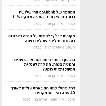
המהפך של Airbnb: אחרי שלושה
רבעונים מאכזבים, המניה מזנקת 11%
גלובל
אדיר בן עמי
07:29
|
|
מקורות לבג"ץ: להורות על הנחה בארנונה
בעשרות מיליוני שקלים בשנה
משפט
איתמר לוין
07:25
|
|
הרבעון הרווחי ביותר מזה ארבע שנים -
והמניה צנחה: מה קרה לענקית
המשכנתאות רוקט?
גלובל
אדיר בן עמי
07:19
|
|
דמי ניהול: כמה הם באמת עולים לאורך
40 שנה ואיך מתמקחים
חיסכון ארוך טווח
עמית בר
02:09
|
|