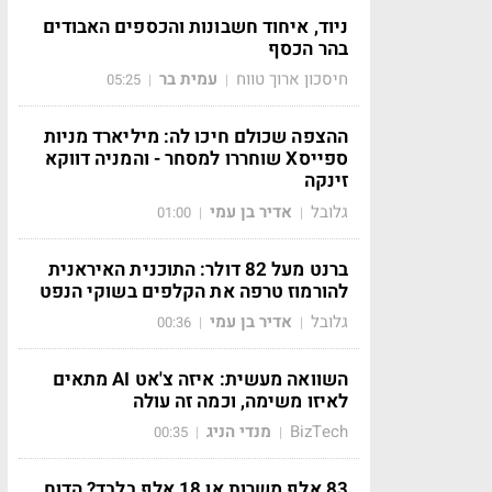
ניוד, איחוד חשבונות והכספים האבודים
בהר הכסף
חיסכון ארוך טווח
עמית בר
05:25
|
|
ההצפה שכולם חיכו לה: מיליארד מניות
ספייסX שוחררו למסחר - והמניה דווקא
זינקה
גלובל
אדיר בן עמי
01:00
|
|
ברנט מעל 82 דולר: התוכנית האיראנית
להורמוז טרפה את הקלפים בשוקי הנפט
גלובל
אדיר בן עמי
00:36
|
|
השוואה מעשית: איזה צ'אט AI מתאים
לאיזו משימה, וכמה זה עולה
BizTech
מנדי הניג
00:35
|
|
83 אלף משרות או 18 אלף בלבד? הדוח