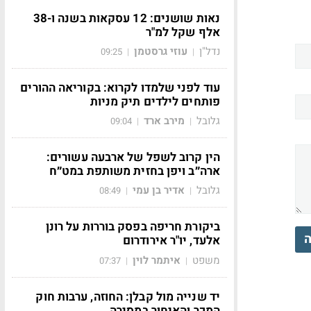
נאות שושנים: 12 עסקאות בשנה ו-38
אלף שקל למ"ר
נדל"ן
עוזי גרסטמן
09:25
|
|
עוד לפני שלמדו לקרוא: בקוריאה ההורים
פותחים לילדים תיק מניות
גלובל
מירב ארד
09:04
|
|
הין קרוב לשפל של ארבעה עשורים:
ארה״ב ויפן בחזית משותפת במט״ח
גלובל
אדיר בן עמי
08:49
|
|
ביקורת חריפה בפסק בוררות על רונן
ה
אלעד, יו"ר אירודרום
משפט
איתמר לוין
07:37
|
|
יד שנייה מול קבלן: החוזה, ערבות חוק
המכר והאיחור במסירה