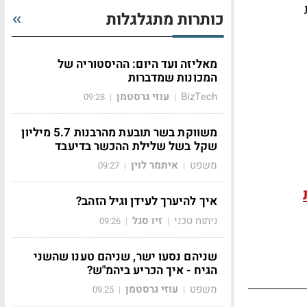
ת
כותרות מתגלגלות
מאליזה ועד היום: ההיסטוריה של
המכונות שמדברות
BizTech
עוזי גרסטמן
09:28
|
|
משווקת בשר תובעת מהרבנות 5.7 מיליון
שקל בשל שלילת ההכשר בדיעבד
משפט
איתמר לוין
09:27
|
|
איך להיערך לעידן וגיל הזהב?
ניתוח טכני
זיו סגל
09:26
|
|
שניהם נסעו ישר, שניהם טענו שהשני
הגיח - איך הכריע ביהמ"ש?
משפט
עוזי גרסטמן
09:25
|
|