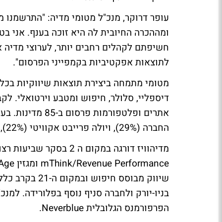
עופר דרוקר, מנכ"ל מטומי מדיה: "התרשמנו 
ומההכרה החיובית לה היא זוכה בענף. אני בטוח
חשיפתם לקהלים רחבים יותר, לערוצי מדיה 
לתוצאות אפקטיביות בקמפייני הפרסום".
מטומי מתמחה ביצירת תוצאות שיווקיות בכל מ
אתרים ופלטפורמות
החברה (29%), ויולה פרייבט אקוויטי (22%), עופר דרוקר, מנכ"ל החברה (9%) וניר טרלובסקי (8%).
שיווק מבוסס חי
בניו-יורק ולחברה סניף נוסף בפלורידה. למנ
הפרפורמנס הגלובלית Neverblue.