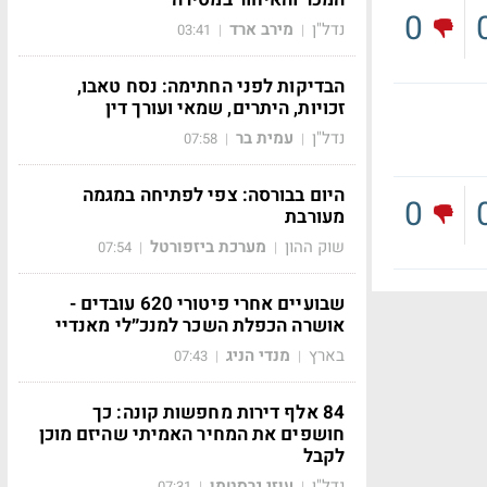
0
נדל"ן
מירב ארד
03:41
|
|
הבדיקות לפני החתימה: נסח טאבו,
זכויות, היתרים, שמאי ועורך דין
נדל"ן
עמית בר
07:58
|
|
היום בבורסה: צפי לפתיחה במגמה
0
מעורבת
שוק ההון
מערכת ביזפורטל
07:54
|
|
שבועיים אחרי פיטורי 620 עובדים -
אושרה הכפלת השכר למנכ״לי מאנדיי
בארץ
מנדי הניג
07:43
|
|
84 אלף דירות מחפשות קונה: כך
חושפים את המחיר האמיתי שהיזם מוכן
לקבל
נדל"ן
עוזי גרסטמן
07:31
|
|