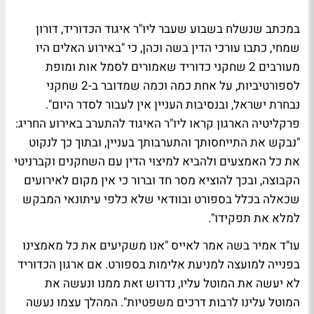
במכתב שנשלח בשבוע שעבר ליו"ר איגוד הכדוריד, דורון
שמחי, כתבו עורכי הדין בשה וכהן, כי "באירוע האלים היו
מעורבים 2 שחקני כדוריד שאמורים לסמל אות ומופת
לספורטיביות, על אחת כמה וכמה שמדובר ב-2 שחקני
נבחרת ישראל, ובנסיבות העניין אין לעבור לסדר היום".
פרקליטיה הארגון קראו ליו"ר האיגוד להתערב באירוע החריג:
"נבקש את התייחסותך והתערבותך בעניין, ובתוך כך לנקוט
את כל האמצעים ולהביא למיצוי הדין עם השחקנים וקברניטי
הקבוצה, ובכך להוציא מסר חד וברור כי אין מקום לאירועים
שכאלה בכלל בספורט ובוודאי שלא כלפי עיתונאי המבקש
למלא את תפקידו".
עו"ד אמיר בשה אמר לאייס "אנו משקיעים את כל מאמצינו
בפנייה למועצה למניעת אלימות בספורט. אם ארגון הכדוריד
לא יעשה את המוטל עליו, נדרוש זאת ממנו ונעשה את
המוטל עלינו לרבות דרכים משפטיות". המהלך עצמו נעשה