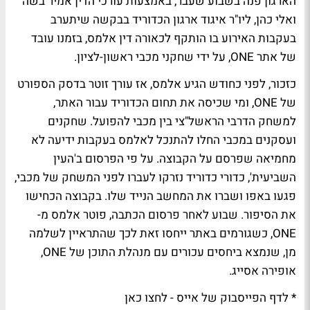
הארגון פנה בשבוע שעבר, באמצעות עורכי הדין אמיר בשה
ואלי כהן, ליו"ר איגוד ארגון הכדוריד בבקשה שיתערב
בעקבות האירוע בו הותקף לכאורה דין אלמס, בזמנו עובד
של אתר ONE, על ידי שחקני מכבי ראשון-לציון.
כזכור, לפני כחודש הגיע אלמס, אז עורך זוטר בדסק הספורט
של ONE, ומי שכיסה את תחום הכדוריד עבור האתר,
למשחק הדרבי הראשל"צי בין מכבי להפועל. שחקנים
ועסקנים במכבי החלו להתנכל לאלמס בעקבות ידיעה לא
מחמיאה שפרסם על הקבוצה. על פי הפרסום ב'העין
השביעית', כדורי כדוריד נזרקו לעברו לפני המשחק של מכבי,
פגעו באפו ושברו את המחשב הנייד שלו. בקבוצה הכחישו
את הסיפור.
שבוע לאחר פרסום הכתבה, פוטר אלמס מ-
ONE
, כשגורמים באתר ייחסו זאת לכך שהתראיין לשלמה
מן, שנמצא ביחסים עכורים עם מנהלת התוכן של ONE,
אופירה אסייג.
* לדף הפייסבוק של אייס - לחצו כאן