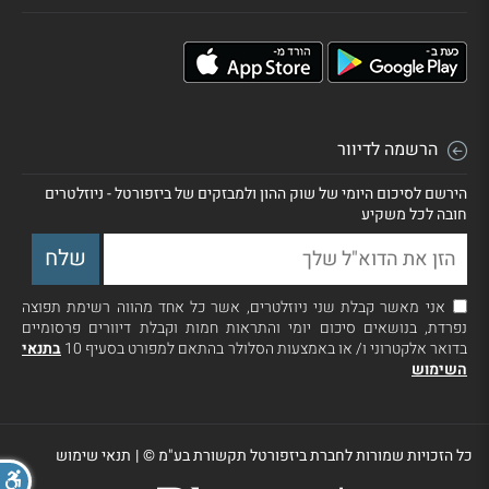
הרשמה לדיוור
הירשם לסיכום היומי של שוק ההון ולמבזקים של ביזפורטל - ניוזלטרים
חובה לכל משקיע
אני מאשר קבלת שני ניוזלטרים, אשר כל אחד מהווה רשימת תפוצה
נפרדת, בנושאים סיכום יומי והתראות חמות וקבלת דיוורים פרסומיים
בדואר אלקטרוני ו/ או באמצעות הסלולר בהתאם למפורט בסעיף 10
בתנאי
השימוש
כל הזכויות שמורות לחברת ביזפורטל תקשורת בע"מ ©
|
תנאי שימוש