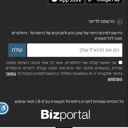
הרשמה לדיוור
הירשם לסיכום היומי של שוק ההון ולמבזקים של ביזפורטל - ניוזלטרים
חובה לכל משקיע
אני מאשר קבלת שני ניוזלטרים, אשר כל אחד מהווה רשימת תפוצה
נפרדת, בנושאים סיכום יומי והתראות חמות וקבלת דיוורים פרסומיים
בדואר אלקטרוני ו/ או באמצעות הסלולר בהתאם למפורט בסעיף 10
בתנאי
השימוש
כל הזכויות שמורות לחברת ביזפורטל תקשורת בע"מ ©
|
תנאי שימוש