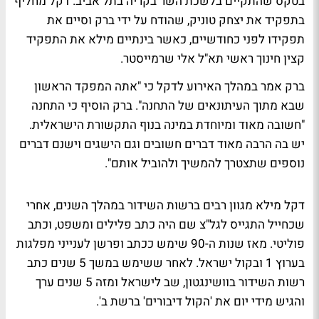
בטקס שהתקיים בלשכת השר בקריה בתל אביב. דקל מחליף
בתפקיד את יצחק טוניק, שהודח על ידי ברק וסיים את
תפקידו לפני כחודשיים, כאשר בינתיים מילא את התפקיד
קצין חינוך ראשי תא"ל אלי שרמייסטר.
ברק אמר במהלך האירוע לדקל כי "אתה המפקד הראשון
שבא מתוך העיתונאים של התחנה". ברק הוסיף כי התחנה
"חשובה מאוד ומיוחדת במינה בנוף התקשורת הישראלית.
יש בה הרבה מאוד דברים חשובים וגם הישגים וישנם דברים
נוספים שתצטרך להמשיך ולהוביל אותם".
דקל מילא מגוון רבים ברשות השידור במהלך השנים, אחרי
שכחייל התגייס לגל"צ שם היה כתב פלילים ומשפט, וכתב
פוליטי. מאז שנות ה-90 שימש ככתב ופרשן לענייני מפלגות
בערוץ 1 ובקול ישראל. לאחר ששימש במשך 5 שנים כתב
רשות השידור בוושינגטון, שב לישראל ומזה 5 שנים ערך
והגיש מידי יום את 'הקול דיבורים' ברשת ב'.