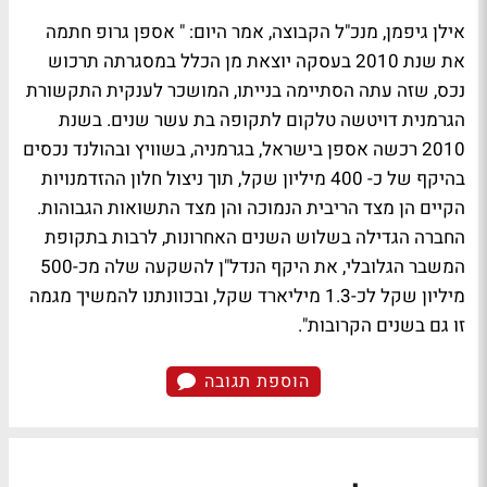
אילן גיפמן, מנכ"ל הקבוצה, אמר היום: " אספן גרופ חתמה
את שנת 2010 בעסקה יוצאת מן הכלל במסגרתה תרכוש
נכס, שזה עתה הסתיימה בנייתו, המושכר לענקית התקשורת
הגרמנית דויטשה טלקום לתקופה בת עשר שנים. בשנת
2010 רכשה אספן בישראל, בגרמניה, בשוויץ ובהולנד נכסים
בהיקף של כ- 400 מיליון שקל, תוך ניצול חלון ההזדמנויות
הקיים הן מצד הריבית הנמוכה והן מצד התשואות הגבוהות.
החברה הגדילה בשלוש השנים האחרונות, לרבות בתקופת
המשבר הגלובלי, את היקף הנדל"ן להשקעה שלה מכ-500
מיליון שקל לכ-1.3 מיליארד שקל, ובכוונתנו להמשיך מגמה
זו גם בשנים הקרובות".
הוספת תגובה