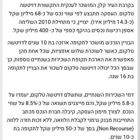
בקרבת העיר קלן, המושכר לענקית התקשורת דויטשה
טלקום. העסקה תתבצע לפי שווי נכס של כ-68 מיליון שקל
(כ-14.3 מיליון אירו). יצויין, כי מתחילת 2010 השלימה
אספן רכישת נכסים בהיקף כספי של כ- 400 מיליון שקל.
הבניין הנרכש מושכר לתקופה ארוכה בת 10 שנים לדויטשה
טלקום, כאשר לשוכרת שלוש אופציות, שכל אחת מהן
מאפשרת את הארכת תקופת השכירות בשנתיים נוספות, כך
שבסך הכל יכולה דויטשה טלקום לשכור את הבניין לתקופה
בת 16 שנה.
דמי השכירות השנתיים, שתשלם דויטשה טלקום, יעמדו על
כ-5.8 מיליון שקל, והם מייצגים תשואה של כ-8.5% על שווי
הנכס. לצורך מימון העסקה, קיבלה חברת הנכס מכתב
התחייבות מבנק גרמני לקבלת הלוואה, ללא זכות חזרה ללווה
(Non Recourse), בסך של כ-50 מיליון שקל לתקופה בת
כ-10 שנים.