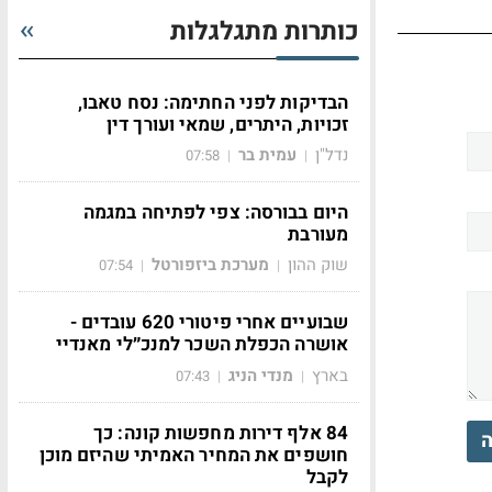
כותרות מתגלגלות
הבדיקות לפני החתימה: נסח טאבו,
זכויות, היתרים, שמאי ועורך דין
נדל"ן
עמית בר
07:58
|
|
היום בבורסה: צפי לפתיחה במגמה
מעורבת
שוק ההון
מערכת ביזפורטל
07:54
|
|
שבועיים אחרי פיטורי 620 עובדים -
אושרה הכפלת השכר למנכ״לי מאנדיי
בארץ
מנדי הניג
07:43
|
|
84 אלף דירות מחפשות קונה: כך
ה
חושפים את המחיר האמיתי שהיזם מוכן
לקבל