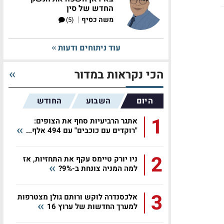
החדש של סין
|
משה כסיף
(5)
עוד ניתוחים ודעות
הכי נקראות במדור
היום
השבוע
החודש
1
אתגר הרביעיות סחף את הצופים:
"רוקדים עם כוכבים" עם 494 אלף...
2
ניו יורק טיימס עקף את התחזיות, אז
למה המניה צונחת ב-9%?
3
אלכסנדרה לוקש ורותם גולן מצטרפות
למערך החדשות של ערוץ 16