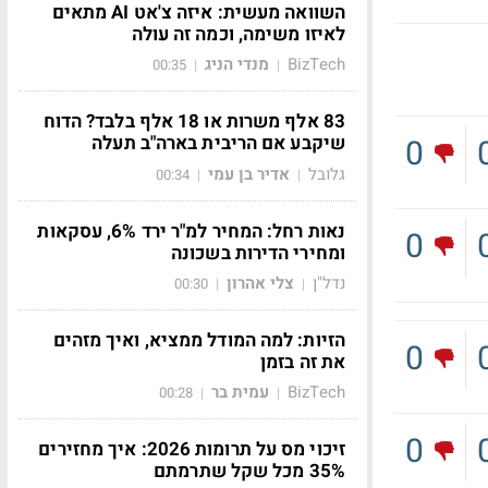
השוואה מעשית: איזה צ'אט AI מתאים
לאיזו משימה, וכמה זה עולה
BizTech
מנדי הניג
00:35
|
|
83 אלף משרות או 18 אלף בלבד? הדוח
שיקבע אם הריבית בארה"ב תעלה
0
גלובל
אדיר בן עמי
00:34
|
|
נאות רחל: המחיר למ"ר ירד 6%, עסקאות
0
ומחירי הדירות בשכונה
נדל"ן
צלי אהרון
00:30
|
|
הזיות: למה המודל ממציא, ואיך מזהים
0
את זה בזמן
BizTech
עמית בר
00:28
|
|
0
זיכוי מס על תרומות 2026: איך מחזירים
35% מכל שקל שתרמתם