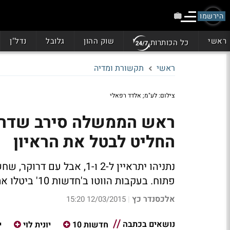
הירשמו
ראשי
שוק ההון
גלובל
נדל"ן
כל הכותרות
ראשי
תקשורת ומדיה
צילום: לע"מ; אלדד רפאלי
החליט לבטל את הראיון
נתניהו יתראיין ל-2 ו-1, 
פתוח. בעקבות הווטו ב'חדשות 10' ביטלו את הראיון
אלכסנדר כץ
12/03/2015 15:20
|
נושאים בכתבה
חדשות 10
יונית לוי
י