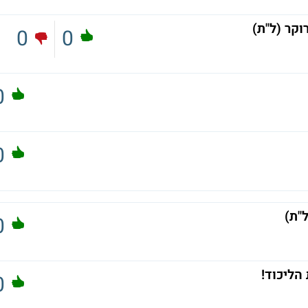
וקר (ל"ת)
0
0
0
0
"ת)
0
הליכוד!
0