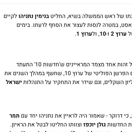
תו של ראש הממשלה בשיא, החליט
בנימין נתניהו
לקיים
דקאסט, במטרה לנסות לעצור את הסחף לרעתו. בימים
ל
ערוץ 2
ו-
10
, ול
ערוץ 1
.
הטיל וטו על זהות אחד מצמד המראיינים ש'חדשות 10' התעתד
. לנתניהו חשבון פתוח עם הפרשן הפוליטי של ערוץ 10, שחשף במהלך השנים את
יון השקלים, וגם שידר את התחקיר על התנהלות
ישראל
י דרוקר - שאמור היה לראיין את נתניהו יחד עם
תמר
ברת החדשות
גולן יוכפז
וצוותו החליטו לבטל את הראיון.