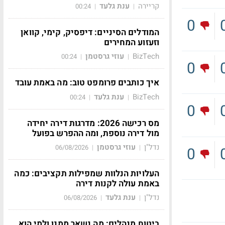
קריירה
ענת גלעד
00:24
|
|
0
המודלים הסיניים: דיפסיק, קימי, קוואן
וזעזוע המחירים
BizTech
עוזי גרסטמן
00:24
|
|
0
איך כותבים פרומפט טוב: מה באמת עובד
BizTech
ענת גלעד
00:24
|
|
0
מס רכישה 2026: מדרגות דירה יחידה
מול דירה נוספת, ומה ההפרש בפועל
נדל"ן
עוזי גרסטמן
06/08/2026
|
|
0
העלויות הנלוות שמפילות תקציבים: כמה
באמת עולה לקנות דירה
נדל"ן
ענת גלעד
06/08/2026
|
|
ביטוח מנהלים: מה נשאר ממנו ולמי הוא