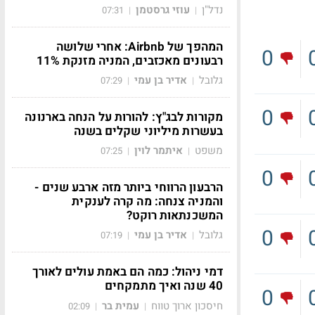
נדל"ן
עוזי גרסטמן
07:31
|
|
המהפך של Airbnb: אחרי שלושה
0
רבעונים מאכזבים, המניה מזנקת 11%
גלובל
אדיר בן עמי
07:29
|
|
0
מקורות לבג"ץ: להורות על הנחה בארנונה
בעשרות מיליוני שקלים בשנה
משפט
איתמר לוין
07:25
|
|
0
הרבעון הרווחי ביותר מזה ארבע שנים -
והמניה צנחה: מה קרה לענקית
המשכנתאות רוקט?
0
גלובל
אדיר בן עמי
07:19
|
|
דמי ניהול: כמה הם באמת עולים לאורך
40 שנה ואיך מתמקחים
0
חיסכון ארוך טווח
עמית בר
02:09
|
|