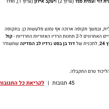
נית לוי
ו
עמית סגל
(ערוץ 2) ו
יעקב אילון
(ערוץ 1), ואלו
לית, ובמשך תקופה ארוכה אף נמנע מלעשות כן. בתקופה
קול
24
, לתכנית של
דוד בן בסט
ב
רדיו לב המדינה
שתשודר
45 תגובות
|
לקריאת כל התגובות