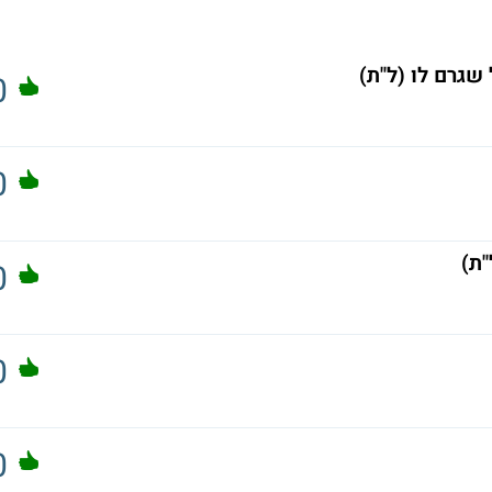
שגרם לו (ל"ת)
0
0
"ת)
0
0
0