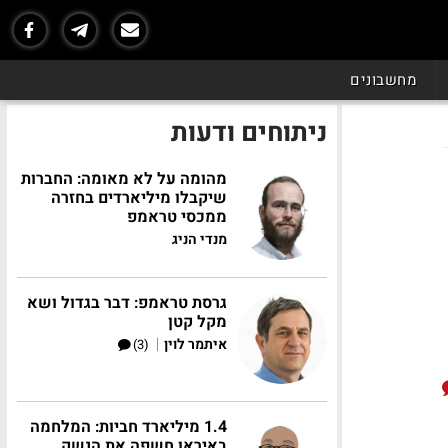
מחשבונים
ניתוחים ודעות
מהומה על לא מאומה: החברות
שיקבלו מיליארדים בחזרה
ממכסי טראמפ
מנדי הניג
גרסת טראמפ: דבר בגדול ושא
מקל קטן
|
איתמר לוין
(3)
1.4 מיליארד חביות: המלחמה
באיראן חשפה את הנשק