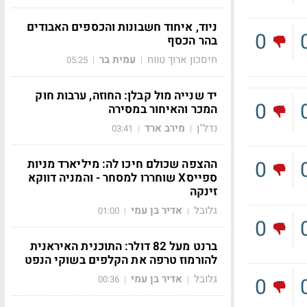
ניוד, איחוד חשבונות והכספים האבודים
0
בהר הכסף
חיסכון ארוך טווח
עמית בר
05:25
|
|
יד שנייה מול קבלן: החוזה, ערבות חוק
0
המכר והאיחור במסירה
נדל"ן
מירב ארד
03:41
|
|
ההצפה שכולם חיכו לה: מיליארד מניות
0
ספייסX שוחררו למסחר - והמניה דווקא
זינקה
גלובל
אדיר בן עמי
01:00
|
|
0
ברנט מעל 82 דולר: התוכנית האיראנית
להורמוז טרפה את הקלפים בשוקי הנפט
גלובל
אדיר בן עמי
0
00:36
|
|