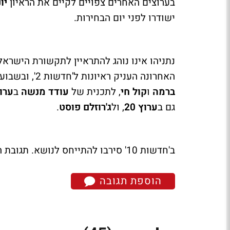
בערוצים האחרים צפויים לקיים את הראיון
יו
ישודרו לפני יום הבחירות.
נתניהו אינו נוהג להתראיין לתקשורת הישרא
האחרונה העניק ראיונות ל'חדשות 2', ובשבועיים האחרונים ל-2 תחנות הרדיו האזוריות החרדיות -
ברמה
ו
קול חי
, לתכנית של
עודד מנשה
ב
ערוץ 
גם ב
ערוץ 20
, ול
ג'רוזלם פוסט
.
ב'חדשות 10' סירבו להתייחס לנושא. תגובת הליכוד טרם התקבלה.
הוספת תגובה