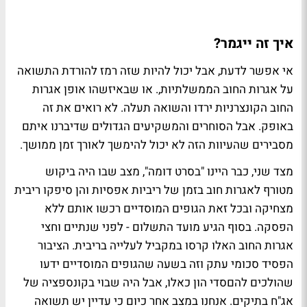
איך זה ייגמר?
אי אפשר לדעת, אבל יכול להיות שזה רמז להורדת התשואה
על אגרות החוב הממשלתיות,. או שבאיזשהו אופן אגרות
החוב הקונצרניות ירדו והשואה תעלה. לא רואים את זה
באופק. אבל הסוחרים והמשקיעים הגדולים שדיברנו איתם
מסבירים שהעיוות הזה לא יכול להימשך לאורך זמן ממושך.
מצד שני, כבר היינו "בסרט דומה", מצב שבו היה ביקוש
מטורף לאגרות חוב בזמן של ריביות אפסיות והן סיפקו ריבית
מצחיקה ובכל זאת הגופים המוסדיים רכשו אותם ללא
הפסקה. בסוף הגיע מועד התשלום - לפני שנתיים וחצי
אגרות החוב האלו קרסו במקביל לעלייה בריבית. הציבור
הפסיד סכומי עתק וזה בשעה שהגופים המוסדיים ידעו
שהולכים להםסדי הון כאלו, אבל היה שבוי בקונספציה של
אג"ח בתיקים. אנחנו במצב אחר כיום כי עדיין יש תשואה