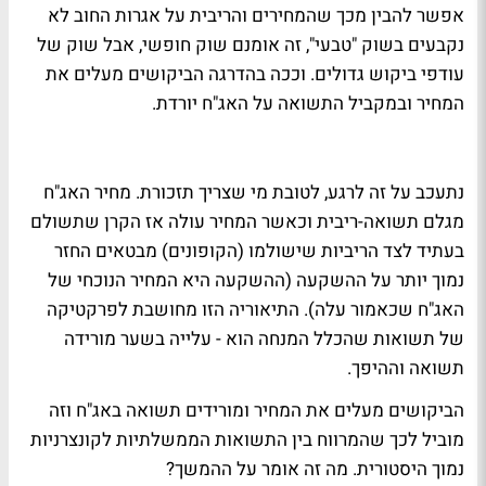
אפשר להבין מכך שהמחירים והריבית על אגרות החוב לא
נקבעים בשוק "טבעי", זה אומנם שוק חופשי, אבל שוק של
עודפי ביקוש גדולים. וככה בהדרגה הביקושים מעלים את
המחיר ובמקביל התשואה על האג"ח יורדת.
נתעכב על זה לרגע, לטובת מי שצריך תזכורת. מחיר האג"ח
מגלם תשואה-ריבית וכאשר המחיר עולה אז הקרן שתשולם
בעתיד לצד הריביות שישולמו (הקופונים) מבטאים החזר
נמוך יותר על ההשקעה (ההשקעה היא המחיר הנוכחי של
האג"ח שכאמור עלה). התיאוריה הזו מחושבת לפרקטיקה
של תשואות שהכלל המנחה הוא - עלייה בשער מורידה
תשואה וההיפך.
הביקושים מעלים את המחיר ומורידים תשואה באג"ח וזה
מוביל לכך שהמרווח בין התשואות הממשלתיות לקונצרניות
נמוך היסטורית. מה זה אומר על ההמשך?