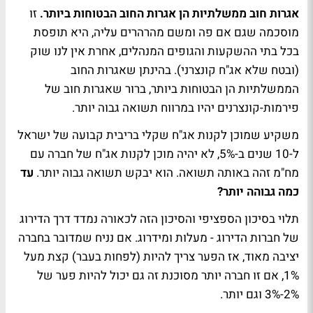
אגרות חוב ממשלתיות הן אגרות החוב הבטוחות ביותר.
זו
מוסכמה שגם אם פה ומשם מהרהרים עליה, היא תופסת
בכל בתי ההשקעות והגופים המנהלים, אחרת אין לנו שוק
(ובטח שלא אג"ח קונצרני). בהינתן שאגרות החוב
הממשלתיות הן הבטוחות ביותר, ברור שאגרות חוב של
פירמות-קונצרנים יהיו במרווח תשואה גבוה יותר.
משקיע שמוכן לקנות אג"ח שקלי בריבית קבועה של ישראל
ל-10 שנים ב-5%, לא יהיה מוכן לקנות אג"ח של חברה עם
מח"מ זהה באותה תשואה. הוא יבקש תשואה גבוה יותר.
עד
כמה גבוהה יותר?
תלוי בסיכון הספציפי והסיכון הזה לכאורה נמדד דרך הדירוג
של חברות הדירוג - מעלות ומידרוג. אם נניח שמדובר בחברה
יציבה מאוד, אז הפער צריך להיות (לפחות בעבר) קצת מעל
1%, אם זו חברה יותר מסוכנת זה גם יכול להיות פער של
2%-3% וגם יותר.