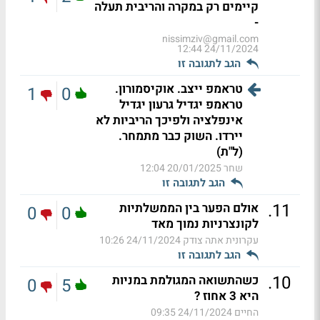
קיימים רק במקרה והריבית תעלה
-
nissimziv@gmail.com
24/11/2024 12:44
הגב לתגובה זו
טראמפ ייצב. אוקיסמורון.
1
0
טראמפ יגדיל גרעון יגדיל
אינפלציה ולפיכך הריביות לא
יירדו. השוק כבר מתמחר.
(ל"ת)
שחר
20/01/2025 12:04
הגב לתגובה זו
.
11
אולם הפער בין הממשלתיות
0
0
לקונצרניות נמוך מאד
עקרונית אתה צודק
24/11/2024 10:26
הגב לתגובה זו
.
10
כשהתשואה המגולמת במניות
0
5
היא 3 אחוז ?
החיים
24/11/2024 09:35