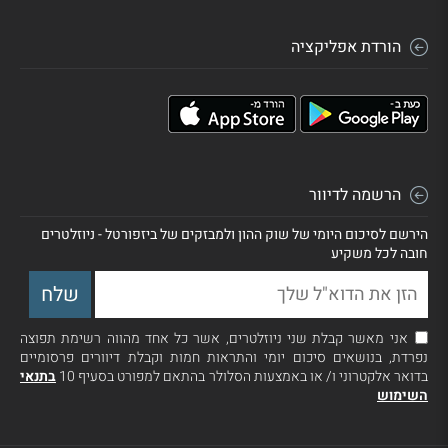
הורדת אפליקציה
הרשמה לדיוור
הירשם לסיכום היומי של שוק ההון ולמבזקים של ביזפורטל - ניוזלטרים
חובה לכל משקיע
אני מאשר קבלת שני ניוזלטרים, אשר כל אחד מהווה רשימת תפוצה
נפרדת, בנושאים סיכום יומי והתראות חמות וקבלת דיוורים פרסומיים
בדואר אלקטרוני ו/ או באמצעות הסלולר בהתאם למפורט בסעיף 10
בתנאי
השימוש