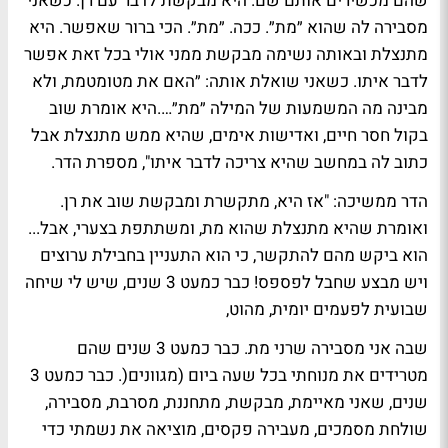
שהם מכשירים אותם שם. היא מבקשת לדבר עם רן. כשאני
מסבירה לה שהוא ״מת״. ככה. ״מת״. הכי ברור שאפשר. היא
מתנצלת ובאותה נשימה מבקשת ממני אולי בכל זאת אפשר
לדבר איתו. כשאני שואלת אותה: ״האם את מטומטמת, ולא
מבינה מה המשמעות של המילה ״מת״….היא אומרת שוב
בקול חסר חיים, ואדישות אימים, שהיא ממש מתנצלת אבל
כתוב לה במחשב שהיא צריכה לדבר איתו", מספרת הדר.
הדר ממשיכה: "אז היא, מתקשרת ומבקשת שוב את רן.
ואומרת שהיא מתנצלת שהוא מת, ומשתתפת בצערי, אבל...
הוא ביקש מהם להתקשר, כי הוא התעניין בחבילת ערוצים
ויש מבצע שחבל לפספס! כבר כמעט 3 שנים, שיש לי שיחה
שבועית לפעמים יומית, מהוט,
שבה אני מסבירה שרני מת. כבר כמעט 3 שנים שהם
מטרידים את מנוחתי בכל שעה ביום (מגוונים(. כבר כמעט 3
שנים, שאני מאיימת, מבקשת, מתחננת, מסרבת, מסבירה,
שולחת מסמכים, מעבירה פקסים, מוציאה את נשמתי כדי