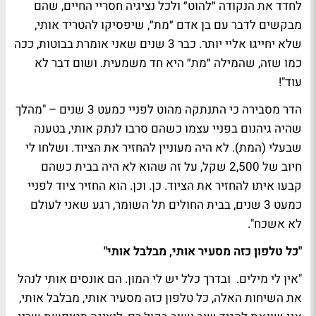
לחדד את הנקודה ״להוט״ ולכל נציגיה חסריי החיים, שהם
מבקשים לדבר עם בן אדם ״מת״, שיפסיקו להטריד אותי,
שלא יחייגו אליי יותר. כבר 3 שנים שאני אומרת בבוטות, ככה
כמו שזה, שהמילה ״מת״ היא חד משמעית. ושום דבר לא
עוד"!
הדר מסבירה כי התנתקה מהוט לפניי כמעט 3 שנים – "מהלך
שהיה גיהנום בפניי עצמו כשהם סרבו לנתק אותי, בטענה
שבעלי (המת). לא היה מעוניין להחזיר את הציוד. ושלחו לי
חיוב של 2,500 שקל, על זה שהוא לא היה בבית כשהם
קבעו איתו להחזיר את הציוד. כן. וכן. הוא החזיר ציוד לפניי
כמעט 3 שנים, בבית החולים תל השומר, רגע שאני לעולם
לא אשכח".
"כל טלפון כזה מסעיר אותי, מבלבל אותי"
"אין לי מילים. ובדרך כלל יש לי המון. הם אונסים אותי לנהל
את השיחות האלה, כל טלפון כזה מסעיר אותי, מבלבל אותי,