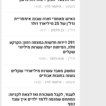
משפט
איתמר לוין
14:28
|
|
האיש מאחורי זארה שבנה אימפריית
נדל"ן של 25 מיליארד דולר
נדל"ן
בן פלמון
14:11
|
|
291 דירות חדשות במצפה רמון: הקרקע
זולה, הפיתוח יעלה עשרות מיליוני
שקלים
נדל"ן
ענת גלעד
14:09
|
|
המשק מאבד עשרות מיליארדי שקלים
בשנה בחובות אבודים
משפט
איתמר לוין
14:02
|
|
לעבוד, לקבל משכורת ואז לצאת לקניות:
המתחם שמנסה ללמד ילדים איך עובד
כסף