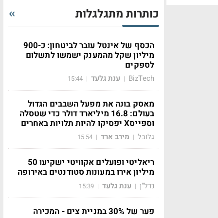
כותרות מתגלגלות
הכסף של אינטל עובר לביטחון: כ-900
מיליון שקל מהמענק ישמשו לתשלום
לספקים
BizTech
ענת גלעד
15:44
|
|
מאסק בונה את מפעל השבבים הגדול
בעולם: 16.8 מיליארד דולר כדי שטסלה
וספייסX יפסיקו להיות תלויות באחרים
גלובל
מירב ארד
15:54
|
|
ריאליטי ופועלים אקוויטי ישקיעו 50
מיליון אירו במעונות סטודנטים באירופה
נדל"ן
ענת גלעד
15:39
|
|
פער של 30% במניית צים - המכירה