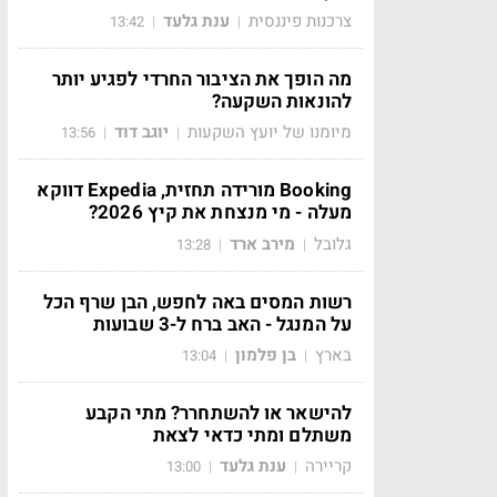
צרכנות פיננסית
ענת גלעד
13:42
|
|
מה הופך את הציבור החרדי לפגיע יותר
להונאות השקעה?
מיומנו של יועץ השקעות
יוגב דוד
13:56
|
|
Booking מורידה תחזית, Expedia דווקא
מעלה - מי מנצחת את קיץ 2026?
גלובל
מירב ארד
13:28
|
|
רשות המסים באה לחפש, הבן שרף הכל
על המנגל - האב ברח ל-3 שבועות
בארץ
בן פלמון
13:04
|
|
להישאר או להשתחרר? מתי הקבע
משתלם ומתי כדאי לצאת
קריירה
ענת גלעד
13:00
|
|