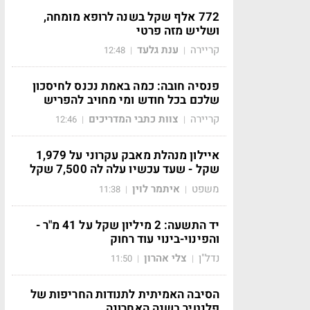
772 אלף שקל בשנה לרופא מומחה,
ושליש מזה פרטי
קריירה
ענת גלעד
12:48
|
|
פנסיה חובה: כמה באמת נכנס לחיסכון
שלכם בכל חודש ומי מחויב להפריש
קריירה
צוות כתבי המדריכים
12:46
|
|
איילון מנהלת מאבק עקרוני על 1,979
שקל - שעד עכשיו עלה לה 7,500 שקל
משפט
איתמר לוין
11:38
|
|
יד התשעה: 2 מיליון שקל על 41 מ"ר -
והפינוי-בינוי עוד רחוק
נדל"ן
צלי אהרון
11:50
|
|
הסיבה האמיתית לתנודות החריפות של
פלנטיר בשנה האחרונה