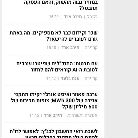
במחיר גבוה מהשוק, והאם העסקה
תתבטל?
גלובל
מירב ארד
15:29
|
|
שכר וקידום כבר לא מספיקים: מה באמת
גורם לעובדים להישאר?
קריירה
מירב ארד
15:10
|
|
עם חרטות: המנכ"לים שפיטרו עובדים
לטובת ה-AI קוראים להם לחזור
קריירה
ענת גלעד
14:47
|
|
ערבה פאוור ואיסט אנרג'י יקימו מתקני
אגירה של 300 MWh; צופות מכירות של
600 מיליון שקל
אנרגיה ותשתיות
מירב ארד
14:46
|
|
לשכת רואי החשבון לבג"ץ: לאפשר לרו"ח
להיות בעלי תפקיד בחדלות פרעון