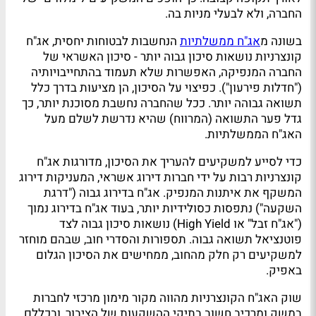
החברה, ולא לבעלי מניות בה.
בשונה מ
אג"ח ממשלתיות
הנחשבות לבטוחות יחסית, אג"ח
קונצרניות נושאות סיכון גבוה יותר - סיכון האשראי של
החברה המנפיקה, האפשרות שלא תעמוד בהתחייבויותיה
("חדלות פירעון"). כפיצוי על הסיכון, הן מציעות בדרך כלל
תשואה גבוהה יותר. ככל שהחברה נחשבת מסוכנת יותר, כך
גדל פער התשואה (המרווח) שהיא נדרשת לשלם מעל
האג"ח הממשלתיות.
כדי לסייע למשקיעים להעריך את הסיכון, מדורגות אג"ח
קונצרניות רבות על ידי חברות דירוג אשראי, המעניקות דירוג
המשקף את איתנות המנפיק. אג"ח בדירוג גבוה ("דרגת
השקעה") נתפסות כסולידיות יותר, בעוד אג"ח בדירוג נמוך
("אג"ח זבל" או High Yield) נושאות סיכון גבוה לצד
פוטנציאל תשואה גבוה. תספורות והסדרי חוב, שבהם מוחזר
למשקיעים רק חלק מהחוב, ממחישים את הסיכון הגלום
באפיק.
שוק האג"ח הקונצרניות מהווה מקור מימון מרכזי לחברות
במשק ומרכיב חשוב בתיקי ההשקעות של הציבור, ובכללם