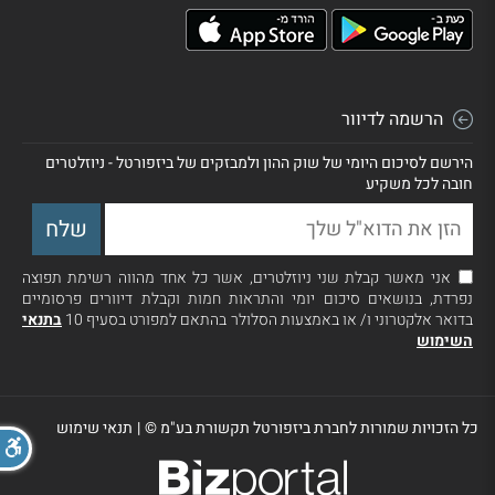
הרשמה לדיוור
הירשם לסיכום היומי של שוק ההון ולמבזקים של ביזפורטל - ניוזלטרים
חובה לכל משקיע
אני מאשר קבלת שני ניוזלטרים, אשר כל אחד מהווה רשימת תפוצה
נפרדת, בנושאים סיכום יומי והתראות חמות וקבלת דיוורים פרסומיים
בדואר אלקטרוני ו/ או באמצעות הסלולר בהתאם למפורט בסעיף 10
בתנאי
השימוש
כל הזכויות שמורות לחברת ביזפורטל תקשורת בע"מ ©
|
תנאי שימוש