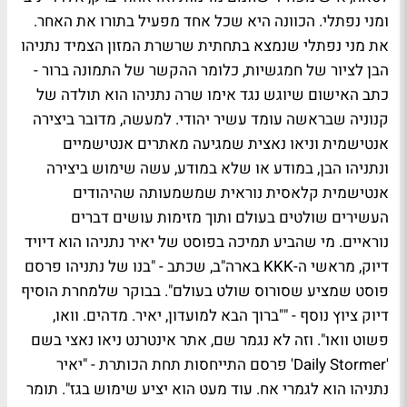
ומני נפתלי. הכוונה היא שכל אחד מפעיל בתורו את האחר.
את מני נפתלי שנמצא בתחתית שרשרת המזון הצמיד נתניהו
הבן לציור של חמגשיות, כלומר ההקשר של התמונה ברור -
כתב האישום שיוגש נגד אימו שרה נתניהו הוא תולדה של
קנוניה שבראשה עומד עשיר יהודי. למעשה, מדובר ביצירה
אנטישמית וניאו נאצית שמגיעה מאתרים אנטישמיים
ונתניהו הבן, במודע או שלא במודע, עשה שימוש ביצירה
אנטישמית קלאסית נוראית שמשמעותה שהיהודים
העשירים שולטים בעולם ותוך מזימות עושים דברים
נוראיים. מי שהביע תמיכה בפוסט של יאיר נתניהו הוא דיויד
דיוק, מראשי ה-KKK בארה"ב, שכתב - "בנו של נתניהו פרסם
פוסט שמציע שסורוס שולט בעולם". בבוקר שלמחרת הוסיף
דיוק ציוץ נוסף - ""ברוך הבא למועדון, יאיר. מדהים. וואו,
פשוט וואו". וזה לא נגמר שם, אתר אינטרנט ניאו נאצי בשם
'Daily Stormer' פרסם התייחסות תחת הכותרת - "יאיר
נתניהו הוא לגמרי אח. עוד מעט הוא יציע שימוש בגז". תומר