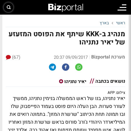
ראשי
בארץ
מנהיג ב-KKK שיתף את הפוסט המזעזע
של יאיר נתניהו
מערכת Bizportal
(67)
|
09/09/2017 20:37
נושאים בכתבה
יאיר נתניהו
צילום: AFP
יאיר נתניהו, בנו של ראש הממשלה בנימין נתניהו, ממשיך
לעורר סערות. הבן העלה היום פוסט בעמוד הפייסבוק שלו
ובו תמונה תחת הכיתוב "שרשרת המזון". בתמונה רואים את
המיליארדר היהודי ג'ורג' סורוס בראש שרשרת המזון ואחריו
לטאה, איש מפחיד שזומם מזימות ואז אהוד ברק, אלדד יניב