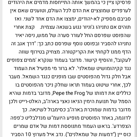
פרסיקו ציין כי בהמשך אותה התייחסות מדמים את היהודים
לערפדים שמוצצים את הדם לכל העולם, וטוענים שאם אין
סביבם מספיק לא-יהודים, ימצצו את הדם אחד לשני. ואז
תוהים אם נתניהו ג'וניור נגוע בשנאה עצמית. קצת אחרי
שהפוסט שפרסם החל לעורר סערה של ממש, ניסה יאיר
נתניהו להסביר ובפוסט נוסף שפרסם כתב כך: "דרך אגב זה
הדף ממנו לקחתי את הקריקטורה. מצחיק בטירוף שווה
לעקוב!", והוסיף קישור. מדובר בעמוד שנקרא 'ממים צפופים
נגד קקיהומושיט שמאלני'. לא ברור מי מפעיל את העמוד
אבל חלק גדול מהפוסטים שבו מופנים כנגד השמאל. מעבר
לכך, אחרי שיטוט בעמוד תראו שחלק ניכר מהפוסטים בו
כוללים את דמותו של Pepe the Frog, מדובר בדמות שהיא
הסמל של תנועת הימין הניאו נאצי בארה"ב, האלט-רייט ולכן
מדובר בדמות שמוכרת בארה"ב כסימבול לשינאה. כך
לדוגמה, באחד הפוסטים מופיע היועמ"ש מנדלבליט כ'פפה
הצפרדע'. בראש העמוד מתנוססת דמות של אדם שמרים
כוס יין ("דמעות של שמאלנים"). נדב איל מערוץ 10 הסביר