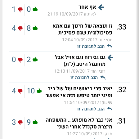
אף אחד
1
0
לא יגיע
10/09/2017 21:19
.
33
זו תוצאה של חינוך עם אמא
4
8
פסיכולוגית שגם פסיכית
יוסי יונה
10/09/2017 12:04
הגב לתגובה זו
גם גס רוח וגם אויל אבל
0
2
מתוגמל היטב (ל"ת)
רובין הוד
11/09/2017 12:13
הגב לתגובה זו
.
32
יאיר פרי ביאושים של של ביב
4
10
ופיגי יותר טיפש מזה אי אפשר
שישקו
10/09/2017 11:54
הגב לתגובה זו
.
31
אני כבר לא מופתע .. המשפחה
3
9
מיצרת סקנדל אחרי השני
מרקו
10/09/2017 11:27