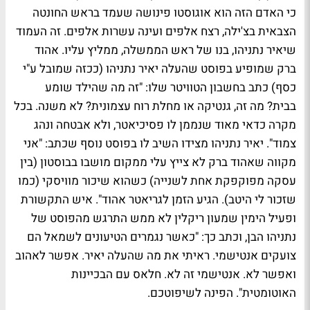
כי האדם הזה הוא אוגוסטו פינושה שעמד בראש החונטה
הצבאית בצ'ילה, רצח אלפים ועינה עשרות אלפים. זה העמוד
שיאיר נתניהו, בנו של ראש הממשלה, ממליץ עליו. אהוד
ברק שמופיע בפוסט שהעלה יאיר נתניהו (ככזה שמובל ע"י
כסף) כתב בחשבון הטוויטר שלו: "זה מה שהילד שומע
בבית? מה זה, גנטיקה או מחלת רוח עצמונית? לא משנה. בכל
מקרה כדאי מאוד שנממן לו פסיכיאטר, ולא אבטחה ונהג
צמוד". יאיר נתניהו מצידו השיב לו בפוסט נוסף שכתב: "אני
מקווה שאהוד ברק לא צייץ עלי ממקום מושבו בבוסטון (בין
עסקה מפוקפקת אחת לשנייה) כשהוא שיכור מוויסקי (כמו
שזכור לי היטב). הגיע הזמן לגריאטר אהוד". איש התקשורת
ופעיל הימין שמעון ריקלין לא ממש התרגש מהפוסט של
נתניהו הבן, וכתב כך: "כאשר נגמרים הטיעונים לשמאל הם
צועקים אנטישמי. ראיתי את מה שהעלה יאיר. אפשר לאהוב
ואפשר לא. אנטישמי זה לא. חלאס עם הבכיינות
האוטומטית". הפינה לשיפוטכם.