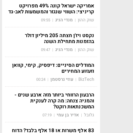
אמריקה ישראל קונה 49% מפרויקט
קריניצי: השווי שנגזר והמשמעות לאב-גד
שוק ההון
מנדי הניג
09:55
|
|
נקסט ויז'ן חצתה 205 מיליון דולר
בהזמנות מתחילת השנה
שוק ההון
מנדי הניג
09:47
|
|
המודלים הסיניים: דיפסיק, קימי, קוואן
וזעזוע המחירים
BizTech
עוזי גרסטמן
00:24
|
|
הרבעון הרווחי ביותר מזה ארבע שנים -
והמניה צנחה: מה קרה לענקית
המשכנתאות רוקט?
גלובל
אדיר בן עמי
07:19
|
|
83 אלף משרות או 18 אלף בלבד? הדוח