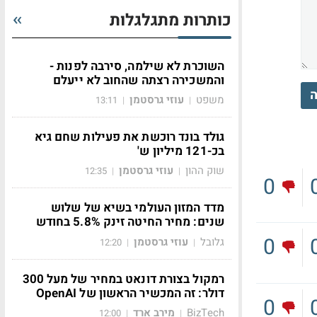
כותרות מתגלגלות
השוכרת לא שילמה, סירבה לפנות -
והמשכירה רצתה שהחוב לא ייעלם
ה
משפט
עוזי גרסטמן
13:11
|
|
גולד בונד רוכשת את פעילות שחם גיא
בכ-121 מיליון ש'
שוק ההון
עוזי גרסטמן
12:35
|
|
0
מדד המזון העולמי בשיא של שלוש
שנים: מחיר החיטה זינק 5.8% בחודש
0
גלובל
עוזי גרסטמן
12:20
|
|
רמקול בצורת דונאט במחיר של מעל 300
דולר: זה המכשיר הראשון של OpenAI
0
BizTech
מירב ארד
12:00
|
|