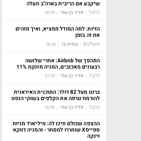
שיקבע אם הריבית בארה"ב תעלה
גלובל
אדיר בן עמי
00:34
|
|
הזיות: למה המודל ממציא, ואיך מזהים
את זה בזמן
BizTech
עמית בר
00:28
|
|
המהפך של Airbnb: אחרי שלושה
רבעונים מאכזבים, המניה מזנקת 11%
גלובל
אדיר בן עמי
07:29
|
|
ברנט מעל 82 דולר: התוכנית האיראנית
להורמוז טרפה את הקלפים בשוקי הנפט
גלובל
אדיר בן עמי
00:36
|
|
ההצפה שכולם חיכו לה: מיליארד מניות
ספייסX שוחררו למסחר - והמניה דווקא
זינקה