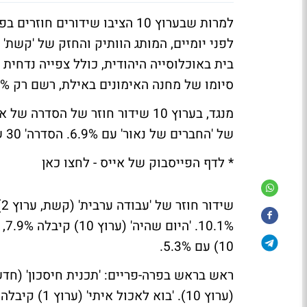
לפני יומיים, המותג הוותיק והחזק של 'קשת'
סיומו של מחנה האימונים באילת, רשם רק 25.6%, נמוך מזה של השבוע שעבר.
של 'החברים של נאור' עם 6.9%. הסדרה' 30 שקל לשעה' (ערוץ 1) עם 4.3%.
* לדף הפייסבוק של אייס - לחצו כאן
10) עם 5.3%.
ראש בראש בפרה-פריים:
(ערוץ 10). 'בוא לאכול איתי' (ערוץ 1) קיבלה 3.1%.