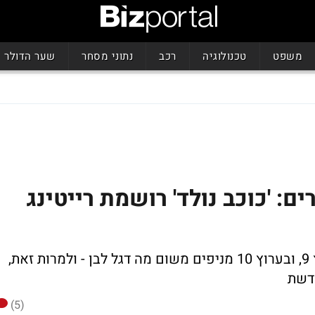
משפט
טכנולוגיה
רכב
נתוני מסחר
שער הדולר
ם: 'כוכב נולד' רושמת רייטינג
כבר אין יותר משחקים עתירי רייטינג בערוץ 9, ובערוץ 10 מניפים משום מה דגל לבן - ולמרות זאת,
שדשת
(5)