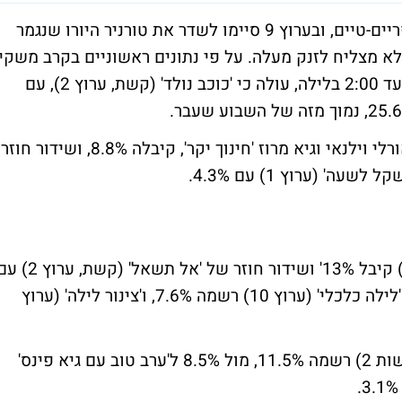
למרות שבערוץ 10 הציבו שידורים חוזרים בפריים-טיים, ובערוץ 9 סיימו לשדר את טורניר היורו שנגמר
 לא מצליח לזנק מעלה. על פי נתונים ראשוניים בקרב משקי
בית באוכלוסייה היהודית, כולל צפייה נדחית עד 2:00 בלילה, עולה כי 'כוכב נולד' (קשת, ערוץ 2), עם
מנגד, בערוץ 10 שידור חוזר של הסדרה של אורלי וילנאי וגיא מרוז 'חינוך יקר', קיבלה 8.8%, ושידור חוזר
שידור חוזר של 'עבודה ערבית' (קשת, ערוץ 2) קיבל 13%' ושידור חוזר של 'אל תשאל' (קשת, 
10.1%. 'היום שהיה' (ערוץ 10) קיבלה 7.9%, 'לילה כלכלי' (ערוץ 10) רשמה 7.6%, ו'צינור לילה' (ערוץ
'תכנית חיסכון' (חדשות 2) רשמה 11.5%, מול 8.5% ל'ערב טוב עם גיא פינס'