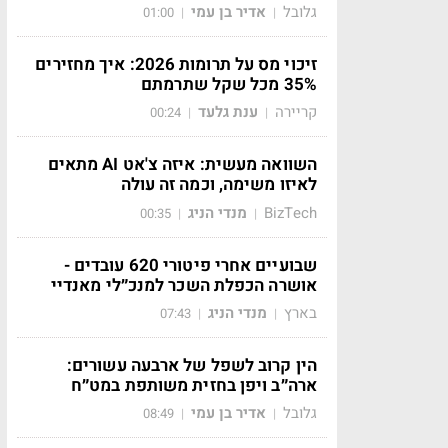
גלובל
אדיר בן עמי
01:00
|
|
זיכוי מס על תרומות 2026: איך מחזירים
35% מכל שקל שתרמתם
קריירה
ענת גלעד
00:24
|
|
השוואה מעשית: איזה צ'אט AI מתאים
לאיזו משימה, וכמה זה עולה
BizTech
מנדי הניג
00:35
|
|
שבועיים אחרי פיטורי 620 עובדים -
אושרה הכפלת השכר למנכ״לי מאנדיי
בארץ
מנדי הניג
07:43
|
|
הין קרוב לשפל של ארבעה עשורים:
ארה״ב ויפן בחזית משותפת במט״ח
גלובל
אדיר בן עמי
08:49
|
|