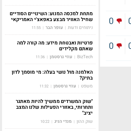
מתחת למכסה המנוע: השינויים הסודיים
0
שחיל האוויר מבצע באפאצ'י האמריקאי
ניתוחים ודעות
עופר הבר
11:55
|
|
פרטיות ואבטחת מידע: מה קורה למה
0
שאתם מקלידים
BizTech
עוזי גרסטמן
11:36
|
|
האלמנה מול נושי בעלה: מי מוסמך לדון
בתיק?
משפט
עוזי גרסטמן
11:32
|
|
"שוק המשרדים ממשיך להיות מאתגר
ותחרותי, באזורי הפעילות שלנו המצב
יציב"
שוק ההון
מנדי הניג
10:22
|
|