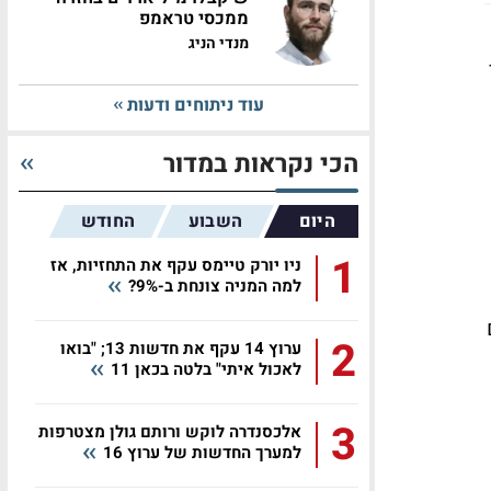
ממכסי טראמפ
מנדי הניג
עוד ניתוחים ודעות
הכי נקראות במדור
היום
השבוע
החודש
1
ניו יורק טיימס עקף את התחזיות, אז
למה המניה צונחת ב-9%?
ערוץ 2) עם
2
ערוץ 14 עקף את חדשות 13; "בואו
לאכול איתי" בלטה בכאן 11
3
אלכסנדרה לוקש ורותם גולן מצטרפות
למערך החדשות של ערוץ 16