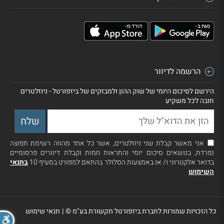
הרשמה לדיוור
הירשם לסיכום היומי של שוק ההון ולמבזקים של ביזפורטל - ניוזלטרים
חובה לכל משקיע
אני מאשר קבלת שני ניוזלטרים, אשר כל אחד מהווה רשימת תפוצה
נפרדת, בנושאים סיכום יומי והתראות חמות וקבלת דיוורים פרסומיים
בדואר אלקטרוני ו/ או באמצעות הסלולר בהתאם למפורט בסעיף 10
בתנאי
השימוש
כל הזכויות שמורות לחברת ביזפורטל תקשורת בע"מ ©
|
תנאי שימוש