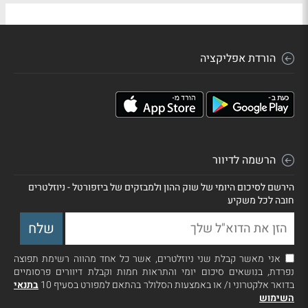
הורדת אפליקציה
הרשמה לדיוור
הירשם לסיכום היומי של שוק ההון ולמבזקים של ביזפורטל - ניוזלטרים
חובה לכל משקיע
אני מאשר קבלת שני ניוזלטרים, אשר כל אחד מהווה רשימת תפוצה
נפרדת, בנושאים סיכום יומי והתראות חמות וקבלת דיוורים פרסומיים
בדואר אלקטרוני ו/ או באמצעות הסלולר בהתאם למפורט בסעיף 10
בתנאי
השימוש