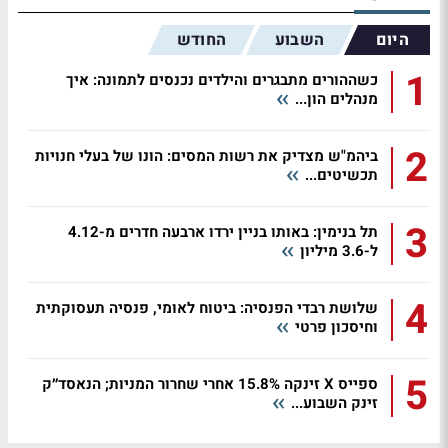
היום
השבוע
החודש
1
כשההורים מתבגרים והילדים נכנסים לתמונה: איך
מנהלים הון...
2
ביהמ"ש מצדיק את רשות המסים: הונו של בעלי חנויות
תכשיטים...
3
תל בנימין: באותו בניין ירדו ארבעה חדרים מ-4.12
ל-3.6 מיליון
4
שלושת רבדי הפנסיה: ביטוח לאומי, פנסיה תעסוקתית
וחיסכון פרטי
5
ספייס X זינקה 15.8% אחרי שחרור המניות; הנאסד״ק
זינק השבוע...