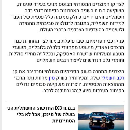
לצד קו המוצרים המסורתי מבוסס מנועי בעירה פנימית,
השקיעה ב.מ.וו בשנים האחרונות בפיתוח דגמי רכב
חשמליים והיברידיים, כחלק ממגמה כלל-ענפית של מעבר
לניידות חשמלית, בתגובה לרגולציה סביבתית מחמירה
ולשינויים בהעדפות הצרכנים ברחבי העולם.
ענף רכבי הפרימיום, שבו פועלת ב.מ.וו לצד מתחרות כגון
מרצדס ואאודי, מושפע ממחזורי כלכלה גלובליים, משערי
מטבע ומעלויות שרשרת האספקה, ובכלל זה מחירי סוללות
וחומרי גלם הנדרשים לייצור רכבים חשמליים.
היצרנית מתחרה בשוק הפרימיום העולמי ומרחיבה את קו
רכב חשמלי
שלה, ומכירותיה בשוק
סין
מהוות נתח מרכזי
מהתוצאות הכספיות. היצרנית משקיעה סכומים גדולים
בפיתוח מערכות סיוע לנהג ובתוכנה לרכב.
ב.מ.וו iX3 החדשה: החשמלית הכי
בשלה של מינכן, אבל לא בלי
הסתייגויות