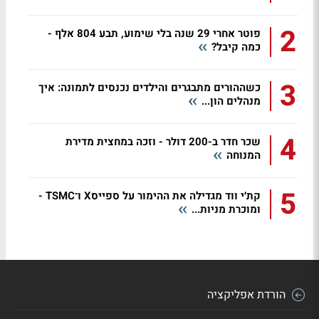
2
פוטר אחרי 29 שנה בלי שימוע, תבע 804 אלף -
כמה קיבל?
3
כשההורים מתבגרים והילדים נכנסים לתמונה: איך
מנהלים הון...
4
שכר חדר ב-200 דולר - וזכה במחצית מדירת
המנוחה
5
קת׳י ווד מגדילה את ההימור על ספייסX ו־TSMC -
ומוכרת מניות...
הורדת אפליקציה