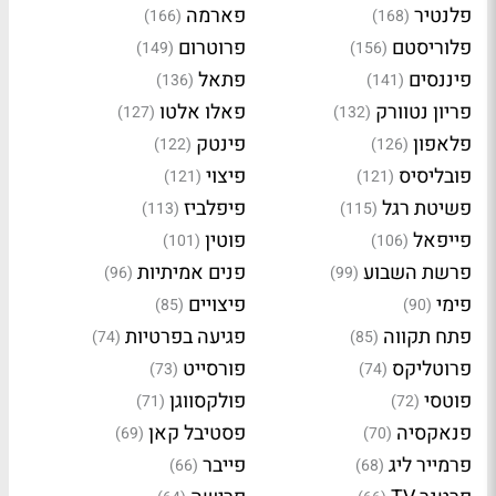
פלנטיר
פארמה
(166)
(168)
פלוריסטם
פרוטרום
(149)
(156)
פיננסים
פתאל
(136)
(141)
פריון נטוורק
פאלו אלטו
(127)
(132)
פלאפון
פינטק
(122)
(126)
פובליסיס
פיצוי
(121)
(121)
פשיטת רגל
פיפלביז
(113)
(115)
פייפאל
פוטין
(101)
(106)
פרשת השבוע
פנים אמיתיות
(96)
(99)
פימי
פיצויים
(85)
(90)
פתח תקווה
פגיעה בפרטיות
(74)
(85)
פרוטליקס
פורסייט
(73)
(74)
פוטסי
פולקסווגן
(71)
(72)
פנאקסיה
פסטיבל קאן
(69)
(70)
פרמייר ליג
פייבר
(66)
(68)