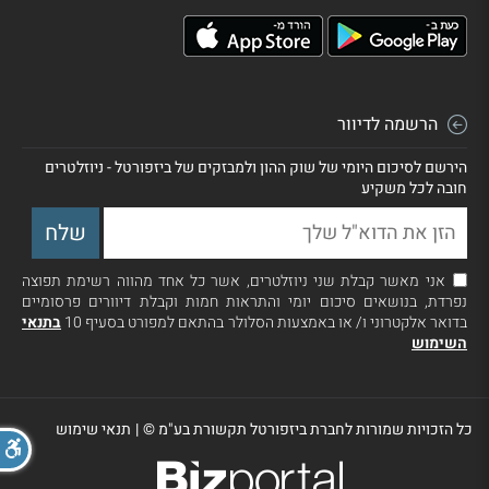
הרשמה לדיוור
הירשם לסיכום היומי של שוק ההון ולמבזקים של ביזפורטל - ניוזלטרים
חובה לכל משקיע
אני מאשר קבלת שני ניוזלטרים, אשר כל אחד מהווה רשימת תפוצה
נפרדת, בנושאים סיכום יומי והתראות חמות וקבלת דיוורים פרסומיים
בדואר אלקטרוני ו/ או באמצעות הסלולר בהתאם למפורט בסעיף 10
בתנאי
השימוש
כל הזכויות שמורות לחברת ביזפורטל תקשורת בע"מ ©
|
תנאי שימוש