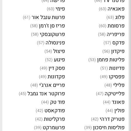
פרטנר TV
פרישה
(64)
(66)
פאגאיה
פימי
(63)
(63)
פלוג
פרשת ענבל אור
(61)
(63)
פרסומת
פריז סן ז'רמן
(58)
(60)
פריפריה
פרשקובסקי
(58)
(58)
פדקס
פנינסולה
(57)
(57)
פיקדון
פיצול
(54)
(56)
פליטות פחמן
פיגוע
(52)
(53)
פדיונות
פסק דין
(49)
(51)
פפסיקו
פקדונות
(49)
(49)
פלילי
פריים אנרג'י
(48)
(48)
פלייטיקה
פרוקטר אנד גמבל
(45)
(47)
פאונד
פוד טק
(44)
(44)
פולין
פודקאסט
(42)
(44)
פטריק דרהי
פרקליטות
(42)
(42)
פוליסות חיסכון
פרשמרקט
(39)
(39)