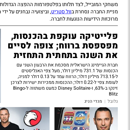
משחקי המובייל, לצד תלותו בפלטפורמות ההפצה הגדולות, 
מניית החברה נסחרת ב
וול סטריט
, וביצועיה נבחנים על י
מרוכזות הידיעות הנוגעות לחברה.
פלייטיקה עוקפת בהכנסות,
מפספסת ברווח; צופה לסיים
את השנה בתחתית התחזית
חברת הגיימינג הישראלית מסכמת את הרבעון השני עם
הכנסות של 731.1 מיליון דולר, מעל צפי האנליסטים
ל-713.15 מיליון דולר; הרווח עמד על 0.13 דולר למניה,
לעומת צפי ל-0.22 דולר; ההכנסות ממכירות ישירות לצרכן
זינקו ב-63%, ו-Disney Solitaire כמעט משתווה ל-Bingo
Blitz
גלובל
מנדי הניג
|