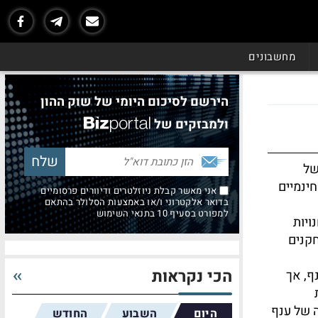
מחשבונים
הירשם לסיכום היומי של שוק ההון
ולמבזקים של
של
ינמיים
אני מאשר קבלת ניוזלטרים ודיוורים פרסומיים
בדואר אלקטרוני ו/או באמצעות הסלולר בהתאם
למפורט בסעיף 10 בתנאי השימוש
ויות
קנים
הכי נקראות
ף, אך
 של ענף
היום
השבוע
החודש