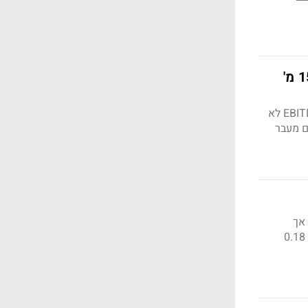
(Governor of Poker 3); העסקה צפויה להסתיים עד סוף הרבעון הנוכחי ותתרום לפלייטיקה EBITDA לא
טורים נוספים מעבר
החברה דיווחה על הכנסות עמדו על 656.2 מיליון דולר ובכך עקפה את צפי האנליסטים ב-2.98% אך
הציגה ירידה של 3% לעומת שנה שעברה. הרווח למניה עמד על 0.23 דולר למניה לעומת צפי של 0.18