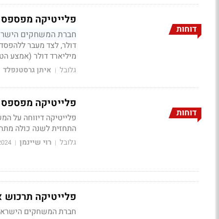
פלייטיקה מפספסת,
דוחות
חברת המשחקים הישרא
דולר, לצד מעבר ללהפסד של 4 סנט למניה; החברה צופה כי
מיליארד דולר (אמצע הטו
גלובל
איתן גרסטנפלד
|
פלייטיקה מפספסת 
דוחות
פלייטיקה דיווחה על המש
התחזית לשנה כולה מתח
גלובל
רוי שיינמן
2024
|
|
פלייטיקה תרכוש את סופ
חברת המשחקים הישראלי