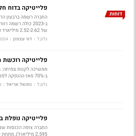
פלייטיקה בדוח ח
דוחות
של 2.52-2.62 מיליארד דולר ב-2024
גלובל
דור עצמון
2024
|
|
פלייטיקה רוכשת חברה ישר
ב-70% מאז ההנפקה לפני כשנתיים
גלובל
נתנאל אריאל
3
|
|
פלייטיקה נופלת ב-10% אחרי דוחות חלשים ותחזית מאכז
2.595 מיליארד), מתחת קונצנזוס האנליסטים ל-2.61 מיליארד דולר. כעת מתבררת הסיבה ל