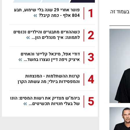
1
פוטר אחרי 29 שנה בלי שימוע, תבע
בעמוד זה
804 אלף - כמה קיבל?
2
כשההורים מתבגרים והילדים נכנסים
לתמונה: איך מנהלים הון...
3
דודי אפל, מיכאל קליינר והאחים
איציק ויפה דיין נעצרו בחשד...
4
קרנות ההשתלמות - המנצחות
והמפסידות ביולי; מה עשתה הקרן
שלכם?
5
ביהמ"ש מצדיק את רשות המסים: הונו
של בעלי חנויות תכשיטים...