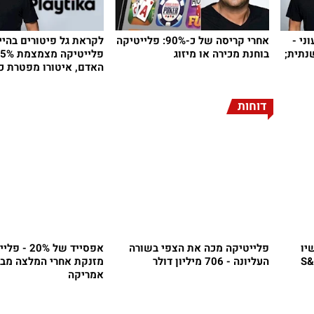
ני -
אחרי קריסה של כ-90%: פלייטיקה
לקראת גל פיטורים בהיי
נתית;
בוחנת מכירה או מיזוג
האדם, איטורו מפטרת כ־7%
דוחות
יו
פלייטיקה מכה את הצפי בשורה
אפסייד של 20% 
 אומרים ש"ה-S&P
העליונה - 706 מיליון דולר
מזנקת אחרי המלצה מבנ
אמריקה