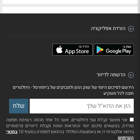
הורדת אפליקציה
הרשמה לדיוור
הירשם לסיכום היומי של שוק ההון ולמבזקים של ביזפורטל - ניוזלטרים
חובה לכל משקיע
אני מאשר קבלת שני ניוזלטרים, אשר כל אחד מהווה רשימת תפוצה
נפרדת, בנושאים סיכום יומי והתראות חמות וקבלת דיוורים פרסומיים
בדואר אלקטרוני ו/ או באמצעות הסלולר בהתאם למפורט בסעיף 10
בתנאי
השימוש