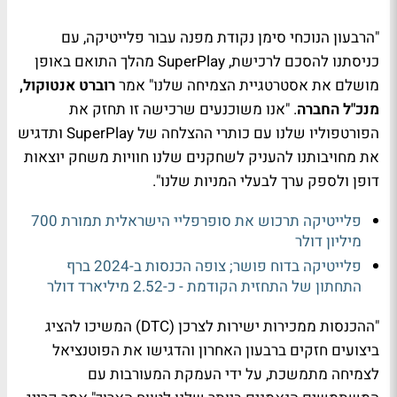
"הרבעון הנוכחי סימן נקודת מפנה עבור פלייטיקה, עם
כניסתנו להסכם לרכישת, SuperPlay מהלך התואם באופן
מושלם את אסטרטגיית הצמיחה שלנו" אמר
רוברט אנטוקול,
מנכ"ל החברה
. "אנו משוכנעים שרכישה זו תחזק את
הפורטפוליו שלנו עם כותרי ההצלחה של SuperPlay ותדגיש
את מחויבותנו להעניק לשחקנים שלנו חוויות משחק יוצאות
דופן ולספק ערך לבעלי המניות שלנו".
פלייטיקה תרכוש את סופרפליי הישראלית תמורת 700
מיליון דולר
פלייטיקה בדוח פושר; צופה הכנסות ב-2024 ברף
התחתון של התחזית הקודמת - כ-2.52 מיליארד דולר
"ההכנסות ממכירות ישירות לצרכן (DTC) המשיכו להציג
ביצועים חזקים ברבעון האחרון והדגישו את הפוטנציאל
לצמיחה מתמשכת, על ידי העמקת המעורבות עם