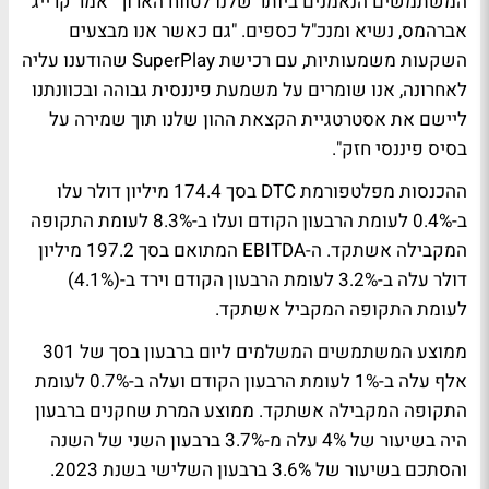
המשתמשים הנאמנים ביותר שלנו לטווח הארוך" אמר קרייג
אברהמס, נשיא ומנכ"ל כספים. "גם כאשר אנו מבצעים
השקעות משמעותיות, עם רכישת SuperPlay שהודענו עליה
לאחרונה, אנו שומרים על משמעת פיננסית גבוהה ובכוונתנו
ליישם את אסטרטגיית הקצאת ההון שלנו תוך שמירה על
בסיס פיננסי חזק".
ההכנסות מפלטפורמת DTC בסך 174.4 מיליון דולר עלו
ב-0.4% לעומת הרבעון הקודם ועלו ב-8.3% לעומת התקופה
המקבילה אשתקד. ה-EBITDA המתואם בסך 197.2 מיליון
דולר עלה ב-3.2% לעומת הרבעון הקודם וירד ב-(4.1%)
לעומת התקופה המקביל אשתקד.
ממוצע המשתמשים המשלמים ליום ברבעון בסך של 301
אלף עלה ב-1% לעומת הרבעון הקודם ועלה ב-0.7% לעומת
התקופה המקבילה אשתקד. ממוצע המרת שחקנים ברבעון
היה בשיעור של 4% עלה מ-3.7% ברבעון השני של השנה
והסתכם בשיעור של 3.6% ברבעון השלישי בשנת 2023.