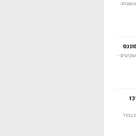
 ההשבחה
וננס
שקיעים -
כז
 בהדר