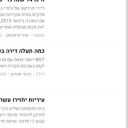
דיירי פרויקט של גינדי ה
סדקים בטיח ובקירות וגם
ע
"אין מנוס מהטלת אחריו
משפט
עוזי גרסטמן
5
|
|
כמה תעלה דירה בק
יקום בשכונת הקריה האקד
נדל"ן
הרצי אהרון
2025
|
|
עיריות יחזירו עשר
בית המשפט העליון הכריע
לחייבן להחזיר סכומי ריב
קבעו כי מדובר שיטת חישו