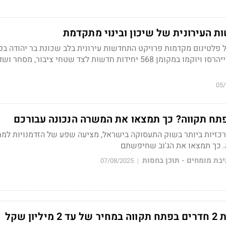
ת העירונית של שיכון ובינוי מתקדמת
יטל פלטינום מקדמות פרויקט התחדשות עירונית בלב שכונת בר יהודה ב
תקווה 142 דירות ישנות ייהרסו ויוקמו במקומן 568 יחידות חדשות לצד שטחי ציבור, מסחר
05/
ח תקווה? כך תמצאו את המשרה הנכונה עבורכם
זיות ביותר בשוק התעסוקה בישראל, מציעה שפע של הזדמנויות למ
. כך תמצאו את הג'וב שחיפשתם
בת מומחים - תוכן בחסות
07/08/2025
|