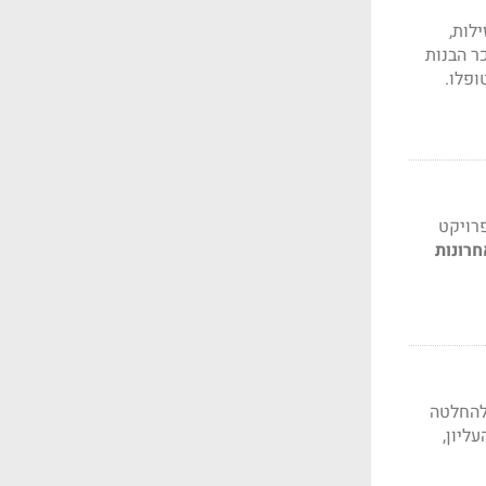
לות,
ר הבנות
טופלו.
קל ואף צפונה. הפרויקט
רונות
 להחלטה
ליון,