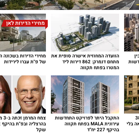
מחירי הדירות לאן
ין
הוועדה המחוזית אישרה סופית את
מחירי הדירות בשכונה 
דשות
מתחם דנמרק: 862 דירות ליד
של פ"ת עברו לירידות
המטרו בפתח תקווה
ה מעכבת תמ״א 38
התקבל היתר לפרויקט התחדשות
צמח ה
ה בלי
עירונית MALA בפתח תקווה
בהיקף 227 יח"ד
שקל