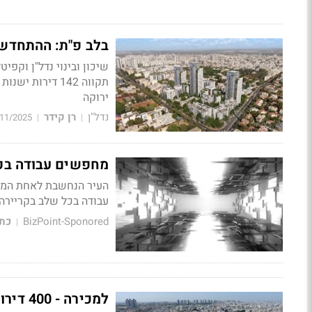
בלב פ"ת: ההתחדשו
שיכון ובינוי נדל"ן וקפ
ירוקה
נדל"ן
רן קידר
11/2025
|
|
מחפשים עבודה בפת
העיר הנחשבת לאחת המרכ
עבודה בכל שלב בקריירה
BizPoint-Sponored
כתי
|
למכירה - 400 דירות 2 חדרים בפתח תקווה במחיר של עד 2 מיליון שקל