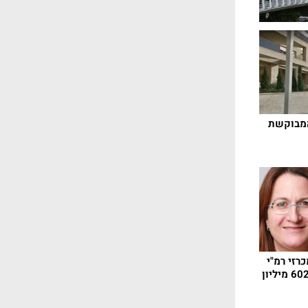
המבוקשת
מרמן זכתה ב-3 מכרזי רמ"י
בהרצליה ובפ"ת בהיקף 602 מיליון