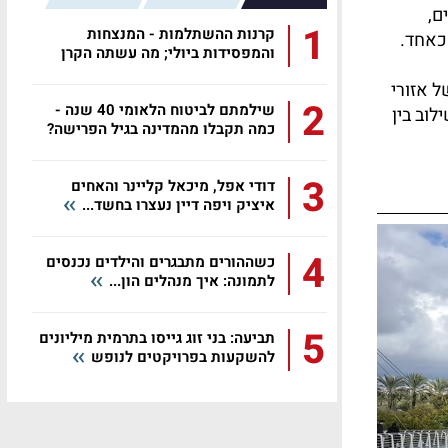
ם,
1
קרנות ההשתלמות - המנצחות
כאחד.
והמפסידות ביולי; מה עשתה הקרן
שלכם?
 אזורי
2
שילמתם לביטוח הלאומי 40 שנה -
וב בין
כמה תקבלו מהמדינה בגיל הפרישה?
3
דודי אפל, מיכאל קליינר והאחים
איציק ויפה דיין נעצרו בחשד...
4
כשההורים מתבגרים והילדים נכנסים
לתמונה: איך מנהלים הון...
5
תביעה: בני זוג גייסו בתרמית מיליונים
להשקעות בפרויקטים לנופש