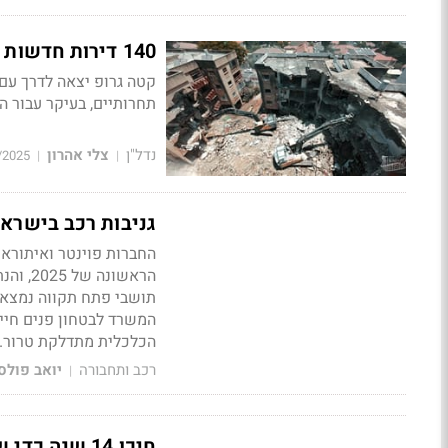
140 דירות חדשות בדרך: פתח תקווה ממשיכה להתחדש
קטה גרופ יצאה לדרך עם 
תחרותיים, בעיקר עבור 
נדל"ן
צלי אהרון
/2025
|
|
גניבות רכב בישראל
החברות פוינטר ואיתוראן
הראשונה של 2025, והנתונים לא מעודדים.
תושבי פתח תקווה נמצאים 
המשרד לבטחון פנים חיי
הכלכלית מתדלקת טרור.
רכב ותחבורה
יואב פולס
|
חיכו 14 שנה כדי שגינדי תתקן ליקויים - וזה הפיצוי