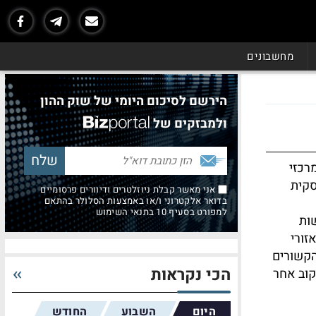
מחשבונים
הירשם לסיכום היומי של שוק ההון
ולמבזקים של
רכזי
סקית
אני מאשר קבלת ניוזלטרים ודיוורים פרסומיים
בדואר אלקטרוני ו/או באמצעות הסלולר בהתאם
למפורט בסעיף 10 בתנאי השימוש
שות
זורי
הקשורים
הכי נקראות
קוב אחר
היום
השבוע
החודש