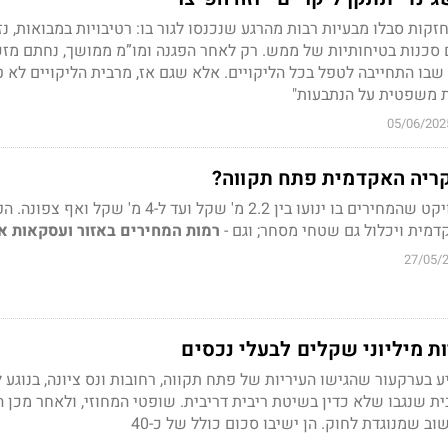
חזקות סבלו מבעיות רבות מהרגע שנכנסו לגור בו: רטיבויות במבואות, נזי
 סכנות בטיחותיות של ממש. רק לאחר הפגנה ומו”מ ממושך, נחתם מזכ
ם החברה בינואר 2013, שבו התחייבה לטפל בכל הליקויים. אלא שגם אז, מרבית הליקויים לא 
ת משפטית על הנתבעות"
05/06/202
ריה האקדמית פתח תקווה?
BST ייזום יוצאת עם פרויקט שהמחירים בו ינועו בין 2.2 מ' שקל ועד ל-4 מ' ש
מית ויכלול גם שטחי מסחר; וגם -
רמות המחירים באזור ועסקאות אח
27/05/
ות מיליוני שקלים לבעלי נכסים
 בערקעור שהגישו העיריות של פתח תקווה, רחובות ונס ציונה, בנוגע
ית שנגבו שלא כדין בשיטת ריבית דריבית. שופטי המחוזי, ולאחר מכן הע
ב שמנוגדת לחוק. הן ישיבו סכום כולל של כ-40