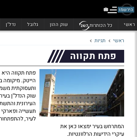
הירשמו
ראשי
שוק ההון
גלובל
נדל"ן
כל הכותרות
ראשי
תגיות
פתח תקווה
פתח תקווה היא א
הייטק. מיקומה 
ותעסוקתית משמע
שוק הנדל"ן בעיר,
העירונית והתשתי
תעשייה ופארקי ה
לעיר, להתפתחותה
המתרחש בעיר ימצאו כאן את
עיקרי הידיעות הרלוונטיות.