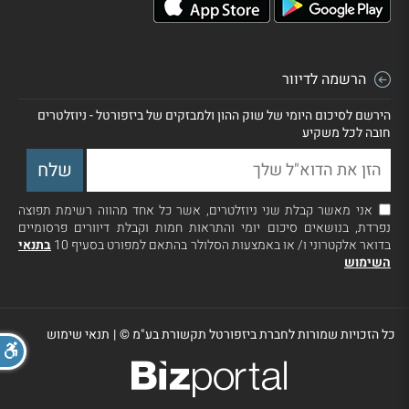
הרשמה לדיוור
הירשם לסיכום היומי של שוק ההון ולמבזקים של ביזפורטל - ניוזלטרים
חובה לכל משקיע
אני מאשר קבלת שני ניוזלטרים, אשר כל אחד מהווה רשימת תפוצה
נפרדת, בנושאים סיכום יומי והתראות חמות וקבלת דיוורים פרסומיים
בדואר אלקטרוני ו/ או באמצעות הסלולר בהתאם למפורט בסעיף 10
בתנאי
השימוש
כל הזכויות שמורות לחברת ביזפורטל תקשורת בע"מ ©
|
תנאי שימוש