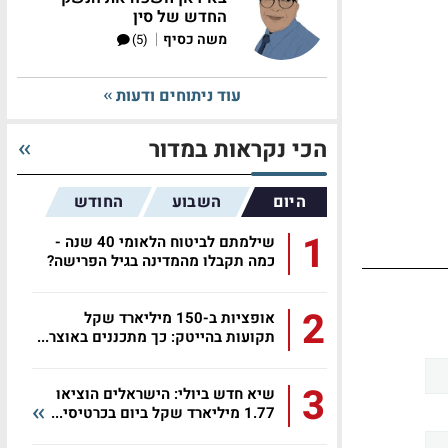
החדש של סין
|
משה כסיף
(5)
עוד ניתוחים ודעות
הכי נקראות במדור
היום
השבוע
החודש
1
שילמתם לביטוח הלאומי 40 שנה -
כמה תקבלו מהמדינה בגיל הפרישה?
2
אופציות ב-150 מיליארד שקל
תקועות בהייטק: כך מתכננים באוצר...
3
שיא חדש ביולי: הישראלים הוציאו
1.77 מיליארד שקל ביום בכרטיסי...