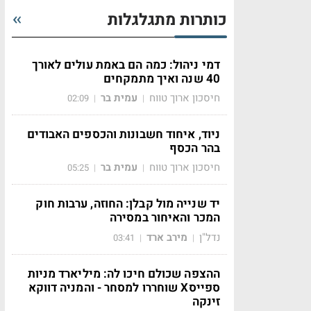
כותרות מתגלגלות
דמי ניהול: כמה הם באמת עולים לאורך
40 שנה ואיך מתמקחים
חיסכון ארוך טווח
עמית בר
02:09
|
|
ניוד, איחוד חשבונות והכספים האבודים
בהר הכסף
חיסכון ארוך טווח
עמית בר
05:25
|
|
יד שנייה מול קבלן: החוזה, ערבות חוק
המכר והאיחור במסירה
נדל"ן
מירב ארד
03:41
|
|
ההצפה שכולם חיכו לה: מיליארד מניות
ספייסX שוחררו למסחר - והמניה דווקא
זינקה