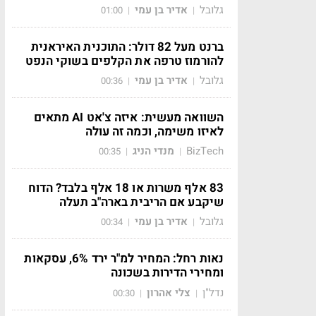
גלובל
אדיר בן עמי
01:00
|
|
ברנט מעל 82 דולר: התוכנית האיראנית
להורמוז טרפה את הקלפים בשוקי הנפט
גלובל
אדיר בן עמי
00:36
|
|
השוואה מעשית: איזה צ'אט AI מתאים
לאיזו משימה, וכמה זה עולה
BizTech
מנדי הניג
00:35
|
|
83 אלף משרות או 18 אלף בלבד? הדוח
שיקבע אם הריבית בארה"ב תעלה
גלובל
אדיר בן עמי
00:34
|
|
נאות רחל: המחיר למ"ר ירד 6%, עסקאות
ומחירי הדירות בשכונה
נדל"ן
צלי אהרון
00:30
|
|