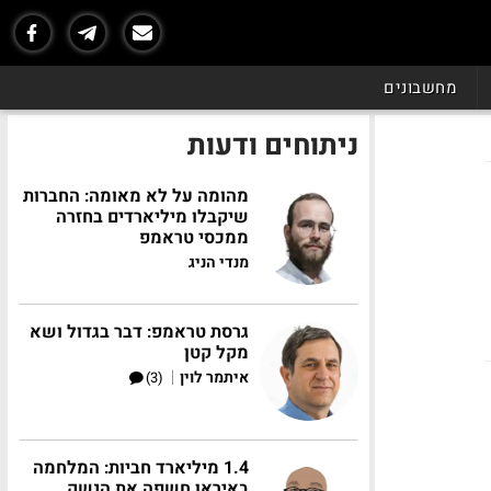
מחשבונים
ניתוחים ודעות
מהומה על לא מאומה: החברות
שיקבלו מיליארדים בחזרה
ממכסי טראמפ
מנדי הניג
גרסת טראמפ: דבר בגדול ושא
מקל קטן
|
איתמר לוין
(3)
1.4 מיליארד חביות: המלחמה
באיראן חשפה את הנשק