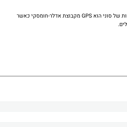
משרד הפרסום באמצעותו יעלה קמפיין החוצות של סוני הוא GPS מקבוצת אדלר-חומסקי כאשר