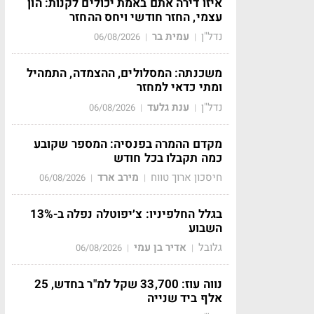
איזו דירה אתם באמת יכולים לקנות: הון
עצמי, החזר חודשי ויחס ההחזר
נדל"ן
עמית בר
06/08/2026
|
|
משכנתה: המסלולים, ההצמדה, התמהיל
ומתי כדאי למחזר
נדל"ן
ענת גלעד
06/08/2026
|
|
מקדם ההמרה בפנסיה: המספר שקובע
כמה תקבלו בכל חודש
חיסכון ארוך טווח
מירב ארד
06/08/2026
|
|
בגלל החלפיניו: צ׳יפוטלה נפלה ב-13%
השבוע
גלובל
אדיר בן עמי
06/08/2026
|
|
נווה עוז: 33,700 שקל למ"ר בחדש, 25
אלף ביד שנייה