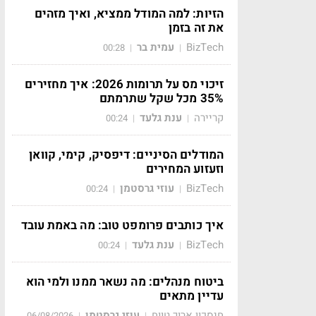
הזיות: למה המודל ממציא, ואיך מזהים
את זה בזמן
BizTech
עמית בר
00:28
|
|
זיכוי מס על תרומות 2026: איך מחזירים
35% מכל שקל שתרמתם
קריירה
ענת גלעד
00:24
|
|
המודלים הסיניים: דיפסיק, קימי, קוואן
וזעזוע המחירים
BizTech
עוזי גרסטמן
00:24
|
|
איך כותבים פרומפט טוב: מה באמת עובד
BizTech
ענת גלעד
00:24
|
|
ביטוח מנהלים: מה נשאר ממנו ולמי הוא
עדיין מתאים
חיסכון ארוך טווח
עוזי גרסטמן
06/08/2026
|
|