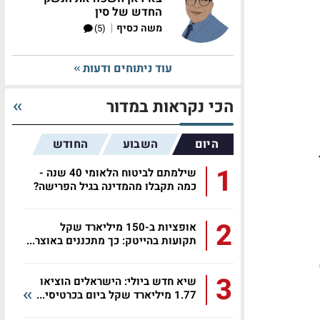
החדש של סין
|
משה כסיף
(5)
עוד ניתוחים ודעות
הכי נקראות במדור
היום
השבוע
החודש
1
שילמתם לביטוח הלאומי 40 שנה -
כמה תקבלו מהמדינה בגיל הפרישה?
2
אופציות ב-150 מיליארד שקל
תקועות בהייטק: כך מתכננים באוצר...
3
שיא חדש ביולי: הישראלים הוציאו
1.77 מיליארד שקל ביום בכרטיסי...