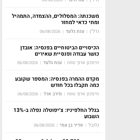
משכנתה: המסלולים, ההצמדה, התמהיל
ומתי כדאי למחזר
נדל"ן
ענת גלעד
06/08/2026
|
|
הכיסויים הביטוחיים בפנסיה: אובדן
כושר עבודה ופנסיית שאירים
חיסכון ארוך טווח
ענת גלעד
06/08/2026
|
|
מקדם ההמרה בפנסיה: המספר שקובע
כמה תקבלו בכל חודש
חיסכון ארוך טווח
מירב ארד
06/08/2026
|
|
בגלל החלפיניו: צ׳יפוטלה נפלה ב-13%
השבוע
גלובל
אדיר בן עמי
06/08/2026
|
|