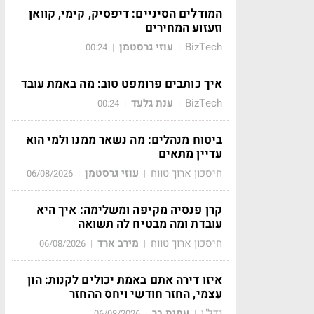
המודלים הסיניים: דיפסיק, קימי, קוואן
וזעזוע המחירים
BizTech
עוזי גרסטמן
00:24
|
|
איך כותבים פרומפט טוב: מה באמת עובד
BizTech
ענת גלעד
00:24
|
|
ביטוח מנהלים: מה נשאר ממנו ולמי הוא
עדיין מתאים
חיסכון ארוך טווח
עוזי גרסטמן
06/08/2026
|
|
קרן פנסיה מקיפה ומשלימה: איך היא
עובדת ומה מבטיח לה תשואה
חיסכון ארוך טווח
מירב ארד
06/08/2026
|
|
איזו דירה אתם באמת יכולים לקנות: הון
עצמי, החזר חודשי ויחס ההחזר
נדל"ן
עמית בר
06/08/2026
|
|