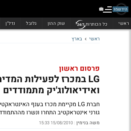
הירשמו
ראשי
שוק ההון
גלובל
נדל"ן
כל הכותרות
ראשי
בארץ
פרסום ראשון
ואידיאולוג'יק מתמודדים
חברת LG מקיימת מכרז בענף האינטר
גורני אינטראקטיב התחרו ונשרו מההתמודד
משה בנימין
15/08/2010 15:33
|