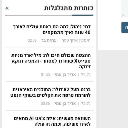
כותרות מתגלגלות
דמי ניהול: כמה הם באמת עולים לאורך
ה
40 שנה ואיך מתמקחים
חיסכון ארוך טווח
עמית בר
02:09
|
|
ההצפה שכולם חיכו לה: מיליארד מניות
ספייסX שוחררו למסחר - והמניה דווקא
זינקה
גלובל
אדיר בן עמי
01:00
|
|
ברנט מעל 82 דולר: התוכנית האיראנית
להורמוז טרפה את הקלפים בשוקי הנפט
גלובל
אדיר בן עמי
00:36
|
|
השוואה מעשית: איזה צ'אט AI מתאים
לאיזו משימה, וכמה זה עולה