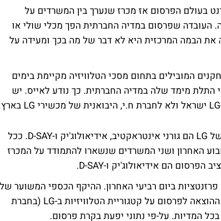
ט בעולם הפרסום אז מכרז שנערך בין המשרדים על
. העובדה שפרסום במדיה החברתית הפך מכלי שולי או
את הבמה המרכזית היא לא דבר של מה בכך ומעידה על
שבת לאחד השחקנים המובילים בתחום מסכי הטלוויזיה מקיימת בימים
 התלת מימד שלה במדיה החברתית. כך נודע לאייס. יש
משרדי האינטראקטיב שהתמודדו על המכרז של LG הם גורני אינטראקטיב, אידיאולוג'יק ו-D-SAY. ככל
בוע האחרון ושני המשרדים שנשארו להתמודד על המכרז
לאייס נודע כי המשרדים הגישו מול אנשי LG פרזנטציות ביום רביעי האחרון. ההיקף הכספי המשוער של
הפעילות מוערך במיליון שקלים לשנה. היקף ההוצאה לפרסום על קטגוריית הטלוויזיות ב-LG (בחברת