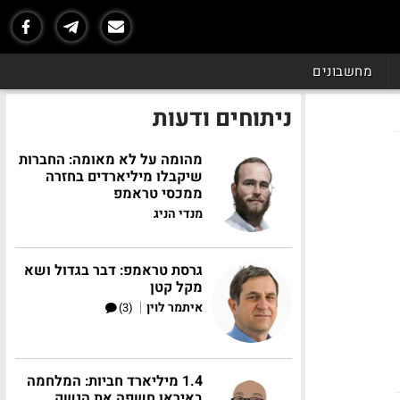
מחשבונים
ניתוחים ודעות
מהומה על לא מאומה: החברות
שיקבלו מיליארדים בחזרה
ממכסי טראמפ
מנדי הניג
גרסת טראמפ: דבר בגדול ושא
מקל קטן
|
איתמר לוין
(3)
1.4 מיליארד חביות: המלחמה
באיראן חשפה את הנשק