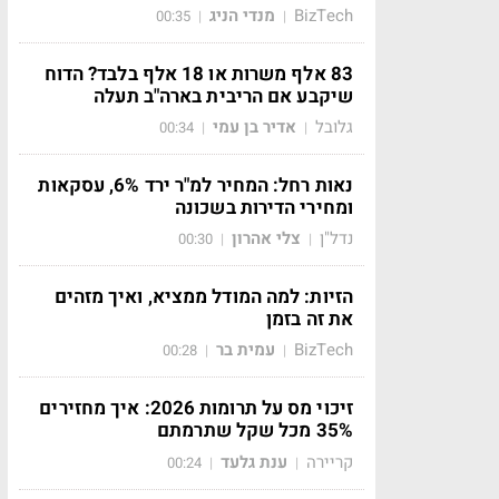
BizTech
מנדי הניג
00:35
|
|
83 אלף משרות או 18 אלף בלבד? הדוח
שיקבע אם הריבית בארה"ב תעלה
גלובל
אדיר בן עמי
00:34
|
|
נאות רחל: המחיר למ"ר ירד 6%, עסקאות
ומחירי הדירות בשכונה
נדל"ן
צלי אהרון
00:30
|
|
הזיות: למה המודל ממציא, ואיך מזהים
את זה בזמן
BizTech
עמית בר
00:28
|
|
זיכוי מס על תרומות 2026: איך מחזירים
35% מכל שקל שתרמתם
קריירה
ענת גלעד
00:24
|
|