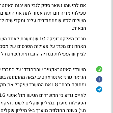
אם למישהו נשאר ספק לגבי חשיבות האינטרנ
פעילות מדיה חברתית אמור לתת את התשובה
משלים לכזו שמתמודדים עליה ומקדישים לה 
הבאות.
חברת האלקטרוניקה LG שנח
האחרונים מכרז על פעילות הפרסום של מסכי
לציין שהפעילות במדיה החברתית משויכת ל-LG ישראל ולא לחברת ח.י, היבואנית של מכשירי LG בארץ.
הנראה גורני אינטראקטיב יצאה מהתמונה בש
ומתוכם תבחר LG את המשרד שיקבל את תקציב הפרסום הם אידיאולוג'יק ו-D-SAY.
ח.י) בשנה החולפת מוערך ב-9 מיליון שקלים בכל המדיות. על-פי נתוני יפעת בקרת פרסום.