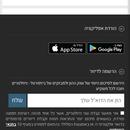
הורדת אפליקציה
הרשמה לדיוור
הירשם לסיכום היומי של שוק ההון ולמבזקים של ביזפורטל - ניוזלטרים
חובה לכל משקיע
אני מאשר קבלת שני ניוזלטרים, אשר כל אחד מהווה רשימת תפוצה
נפרדת, בנושאים סיכום יומי והתראות חמות וקבלת דיוורים פרסומיים
בדואר אלקטרוני ו/ או באמצעות הסלולר בהתאם למפורט בסעיף 10
בתנאי
השימוש