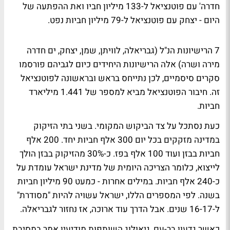
חדרה' עם פוטנציאל ל-133 מיליון חביו ואת ההפתעה של
היום - יצחק עם פוטנציאל ל-79 מיליון חביות נפט.
7 הרישיונות הנ"ל (גבריאלה, לוויתן, שמן, יצחק, ים חדרה
מירה ושרה) אלה הרישיונות היחידים כיום לגביהם פורסמו
סקרים סיסמיים, לכן נתייחס בראש ובראשונה לפוטנציאל
זה. חיבור הפוטנציאל מביא למספר של 1.441 מיליארד
חביות.
כעת נסתכל על צד הביקוש המקומי. בשני בתי הזיקוק
במדינה מזקקים בכל יום 300 אלף חביות יחד. 200 אלף
חביות בבזן ועוד 100 אלף בפז. כ-30% מהזיקוק בבזן הולך
לייצוא, כלומר הצריכה היומית של מדינת ישראל עומדת על
כ-240 אלף חביות. במילים אחרות - כמעט 90 מיליון חביות
בשנה. לפי המספרים הללו, ישראל עשויה להיות "מסודרת"
ל-16-17 שנים. אבל הדרך עוד ארוכה, אז נחזור לגבריאלה.
כאשר גדעון בר-עם, גיאולוג השותפות מודיעין אמר במסיבת