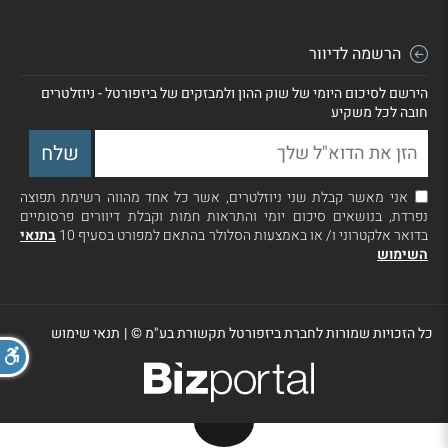
הרשמה לדיוור
הירשם לסיכום היומי של שוק ההון ולמבזקים של ביזפורטל - ניוזלטרים
חובה לכל משקיע
אני מאשר קבלת שני ניוזלטרים, אשר כל אחד מהווה רשימת תפוצה
נפרדת, בנושאים סיכום יומי והתראות חמות וקבלת דיוורים פרסומיים
בדואר אלקטרוני ו/ או באמצעות הסלולר בהתאם למפורט בסעיף 10
בתנאי
השימוש
כל הזכויות שמורות לחברת ביזפורטל תקשורת בע"מ ©
|
תנאי שימוש