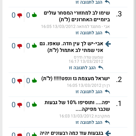
הגב לתגובה זו
.
3
שימו לב למחזורי המסחר עולים
0
0
ביומיים האחרונים (ל"ת)
אבי - מתנגד למחאה
13/03/2012 16:05
הגב לתגובה זו
אבי-יש לך עין חדה. שאפו. גם
0
0
אני שמתי לב אתמול (ל"ת)
שמעון שדה תירס
13/03/2012 16:17
הגב לתגובה זו
.
2
ישראל מעצמת גז ונפט!!!!! (ל"ת)
0
0
רן רן
13/03/2012 16:05
הגב לתגובה זו
.
1
יפה.... ותוסיפו 10% של גבעות
0
0
שכבר מפיקה....
מתקרבת
13/03/2012 16:03
הגב לתגובה זו
בגבעות עוד כמה רבעונים יהיה
0
0