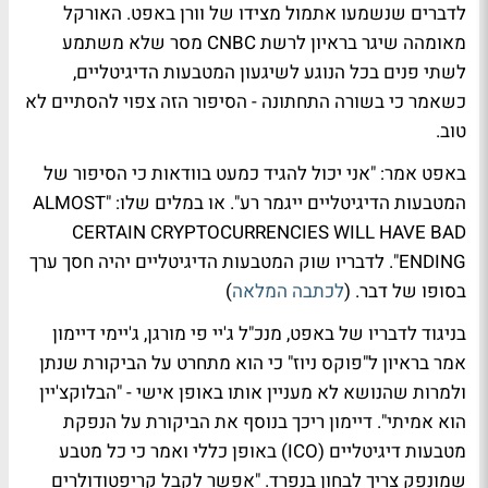
לדברים שנשמעו אתמול מצידו של וורן באפט. האורקל
מאומהה שיגר בראיון לרשת CNBC מסר שלא משתמע
לשתי פנים בכל הנוגע לשיגעון המטבעות הדיגיטליים,
כשאמר כי בשורה התחתונה - הסיפור הזה צפוי להסתיים לא
טוב.
באפט אמר: "אני יכול להגיד כמעט בוודאות כי הסיפור של
המטבעות הדיגיטליים ייגמר רע". או במלים שלו: "ALMOST
CERTAIN CRYPTOCURRENCIES WILL HAVE BAD
ENDING". לדבריו שוק המטבעות הדיגיטליים יהיה חסך ערך
בסופו של דבר. (
לכתבה המלאה
)
בניגוד לדבריו של באפט, מנכ"ל ג'יי פי מורגן, ג'יימי דיימון
אמר בראיון ל"פוקס ניוז" כי הוא מתחרט על הביקורת שנתן
ולמרות שהנושא לא מעניין אותו באופן אישי - "הבלוקצ'יין
הוא אמיתי". דיימון ריכך בנוסף את הביקורת על הנפקת
מטבעות דיגיטליים (ICO) באופן כללי ואמר כי כל מטבע
שמונפק צריך לבחון בנפרד. "אפשר לקבל קריפטודולרים