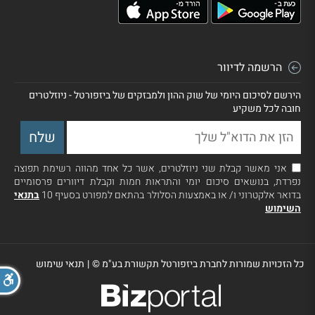
הרשמה לדיוור
הירשם לסיכום היומי של שוק ההון ולמבזקים של ביזפורטל - ניוזלטרים
חובה לכל משקיע
אני מאשר קבלת שני ניוזלטרים, אשר כל אחד מהווה רשימת תפוצה
נפרדת, בנושאים סיכום יומי והתראות חמות וקבלת דיוורים פרסומיים
בדואר אלקטרוני ו/ או באמצעות הסלולר בהתאם למפורט בסעיף 10
בתנאי
השימוש
כל הזכויות שמורות לחברת ביזפורטל תקשורת בע"מ ©
|
תנאי שימוש