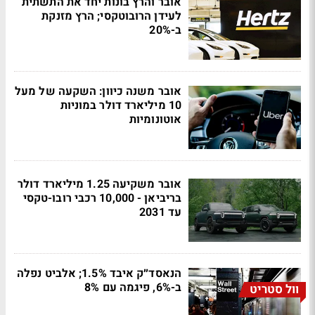
אובר והרץ בונות יחד את התשתית
לעידן הרובוטקסי; הרץ מזנקת
ב-20%
אובר משנה כיוון: השקעה של מעל
10 מיליארד דולר במוניות
אוטונומיות
אובר משקיעה 1.25 מיליארד דולר
בריביאן - 10,000 רכבי רובו-טקסי
עד 2031
הנאסד״ק איבד 1.5%; אלביט נפלה
ב-6%, פיגמה עם 8%
וול סטריט