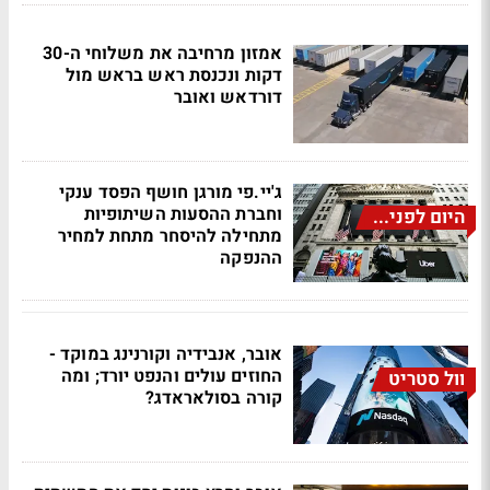
אמזון מרחיבה את משלוחי ה-30
דקות ונכנסת ראש בראש מול
דורדאש ואובר
ג'יי.פי מורגן חושף הפסד ענקי
וחברת ההסעות השיתופיות
היום לפני...
מתחילה להיסחר מתחת למחיר
ההנפקה
אובר, אנבידיה וקורנינג במוקד -
החוזים עולים והנפט יורד; ומה
וול סטריט
קורה בסולאראדג?