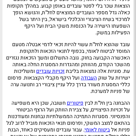
הוצאות שכר בלי לפטר עובדים באופן קבוע. במהלך תקופות
כאלה גדל מספר העובדים המוצאים לחל"ת, והנושא הופך
למרכזי בשיח הציבורי והכלכלי בישראל, בין היתר בשל
השפעתו הישירה על הכנסות משקי הבית ועל היקף
הפעילות במשק.
עובד שהוצא לחל"ת עשוי להיות זכאי לדמי אבטלה מטעם
המוסד לביטוח לאומי, בכפוף לתנאי הזכאות ולתקופת
האכשרה הקבועה בחוק. גובה התשלום ומשך הזכאות נגזרים
מהשכר הקודם, מהוותק ומהגדרות המסגרת החלה באותה
עת. סוגיות אלה נמצאות בליבת
זכויות עובדים
ומשליכות
ישירות על שוק
העבודה
ועל היקף מקבלי הקצבאות. פרסום
כללי המסגרת מעורר בדרך כלל עניין ציבורי רב ותנועה ערה
של פניות למערכת.
ההבחנה בין חל"ת לבין
פיטורים
חשובה, שכן היא משפיעה
על זכויות הפיצויים, על צבירת הוותק ועל הרצף הביטוחי
והפנסיוני. מסגרות התמיכה הממשלתיות נבחנות ומעודכנות
בהתאם למצב המשקי, ופרסום תנאי הזכאות מוביל לרוב לגל
פניות אל
ביטוח לאומי
. עבור עובדים ומעסיקים כאחד, הבנת