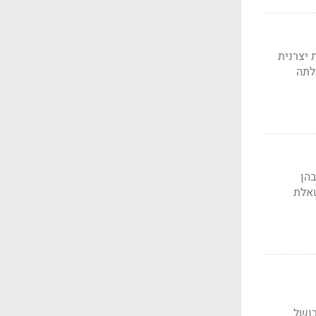
 יצרנית
לתה
בהן
שאלת
1 אלף טון מזון מבושל