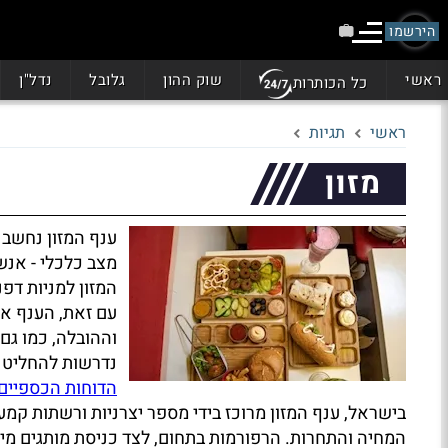
הירשמו
ראשי
שוק ההון
גלובל
נדל"ן
כל הכותרות
ראשי
תגיות
מזון
ענף המזון נחשב
מצב כלכלי - אנש
המזון למניות דפנ
עם זאת, הענף אי
וההובלה, כמו גם
נדרשות להחליט א
הדוחות הכספיים
בישראל, ענף המזון מרוכז בידי מספר יצרניות ורשתות קמעו
המחיה והתחרות. הרפורמות בתחום, לצד כניסת מותגים מי