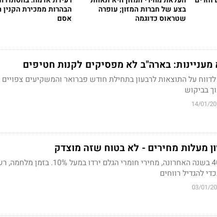
 הזרים
העלאת מחירי המזון היא תאוות
רעידת אדמה: בהסתדרו
בצע של חברות המזון; עופרה
הבהרות ממכירת הקנין ה
שטראוס כדוגמה
אסם
 מעניינות: בארה"ב לא מפסיקים לקנות חטיפים
 לדווח על התוצאות לרבעון בתחילת חודש פברואר והמשקיעים צפויים 
וך בביקוש
14/01/20
ן מעלות מחירים - לא בטוח שזה מוצדק
מחירי התובלה ירדו ב-40% בשנה האחרונה, מחירי חומרי הגלם ירדו במעל 10%
די להגדיל רווחים
03/01/2