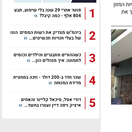
ת המזון
1
פוטר אחרי 29 שנה בלי שימוע, תבע
ך את
804 אלף - כמה קיבל?
2
ביהמ"ש מצדיק את רשות המסים: הונו
של בעלי חנויות תכשיטים...
3
כשההורים מתבגרים והילדים נכנסים
לתמונה: איך מנהלים הון...
4
שכר חדר ב-200 דולר - וזכה במחצית
מדירת המנוחה
5
דודי אפל, מיכאל קליינר והאחים
איציק ויפה דיין נעצרו בחשד...