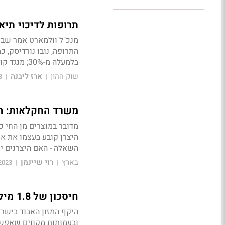
תרופות לדיכוי תיא
מנכ"ל וולמארט אמר שבמח
התרופה, נובו נורדיסק,
בלמעלה מ-30%; מנגד קוקה קולה ומקדולנדס בירידות
שוק ההון
ארז ליבנה
3
|
|
משרד החקלאות: הי
מדובר במוצרים מן החי כג
היצרן קובע בעצמו את או
השאלה - האם היצרנים ינ
בארץ
רוי שיינמן
2023
|
|
חיסכון של 1.8 מיליארד ש'? חברות מזון גדולות יחויבו לתרום מזון עודף