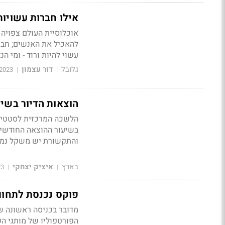
אילו חברות עשויות
להאכיל את האנשים; חבר
עשוי להיות ורוד - ומי ה
גלובל
דור עצמון
2023
|
|
הוצאות הדיור בשיא של 20 שנה: הלמ"ס עדכנה משקולו
הלשכה המרכזית לסטטיס
בשיעור ההוצאה החודשית 
והתקשורת יש משקל נמוך
בארץ
איציק יצחקי
23
|
|
פוקס נכנסת לתחום המזו
מדובר בכניסה ראשונה של
הפורטפוליו של מותגי ה