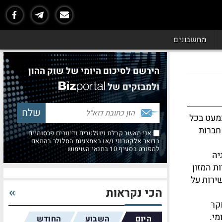
מחשבונים
הירשם לסיכום היומי של שוק ההון
ולמבזקים של
מעט בכל
חברות
אני מאשר קבלת ניוזלטרים ודיוורים פרסומיים
בדואר אלקטרוני ו/או באמצעות הסלולר בהתאם
למפורט בסעיף 10 בתנאי השימוש
יה
ת המזון
ירות על
הכי נקראות
קר
י.
היום
השבוע
החודש