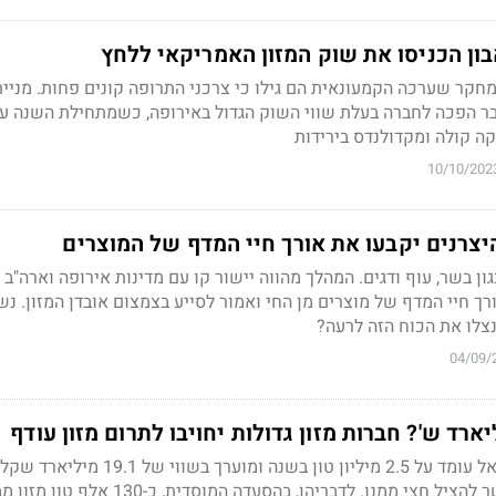
בון הכניסו את שוק המזון האמריקאי ללחץ
קר שערכה הקמעונאית הם גילו כי צרכני התרופה קונים פחות. מניית
 כבר הפכה לחברה בעלת שווי השוק הגדול באירופה, כשמתחילת השנה ע
10/10/202
צרנים יקבעו את אורך חיי המדף של המוצרים
ון בשר, עוף ודגים. המהלך מהווה יישור קו עם מדינות אירופה וארה"ב 
רך חיי המדף של מוצרים מן החי ואמור לסייע בצמצום אובדן המזון. נ
צלו את הכוח הזה לרעה?
04/09/
היקף המזון האבוד בישראל עומד על 2.5 מיליון טון בשנה ומוערך בשווי של 19.1 מיליארד שקל
ובעמותות מקווים שאפשר להציל חצי ממנו. לדבריהן, בהסעדה המוסדית, כ-30