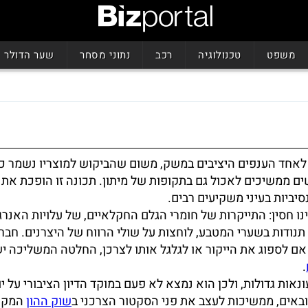
משפט
טכנולוגיה
רכב
נתוני מסחר
שער הדולר
 לאחד הענפים היציבים במשק, משום שהביקוש למוצריו נשמר כ
ים ממשיכים לאכול גם בתקופות של מיתון. תכונה זו הופכת את 
סיביות בעיני משקיעים רבים.
נו חסין: התייקרות של חומרי הגלם החקלאיים, של עלויות האנרג
 תנודות בשערי המטבע, לוחצות על שולי הרווח של היצרנים. חברו
ם לספוג את הייקור או לגלגל אותו לצרכן, החלטה המשליכה יש
.
נאות גדולות, ולכן הוא נמצא לא פעם במוקד הדיון הציבורי על יו
ובאים, ממשיכות לעצב את פני הסקטור הצרכני ב
שוק ההון
המקומ