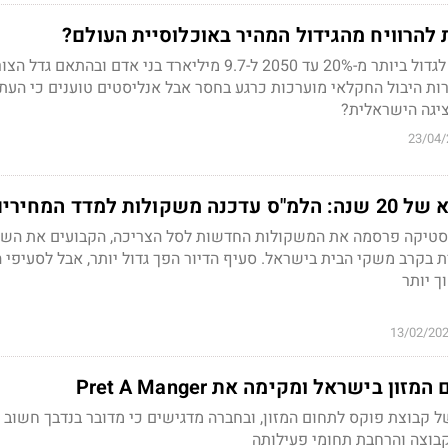
 להרוויח מהגידול המהיר באוכלוסיית העולם?
אוכלוסיית העולם צפויה לגדול ביותר מ-20% עד 2050 ל-9.7 מיליארד בני אדם ובהתאם גדל 
ות היבול החקלאי מוערכות כרגע בחסר אבל אנליסטים טוענים כי העת
נציגה הישראלית?
23/04/
ת למדד המחירים
טיקה פרסמה את המשקולות החדשות לסל הצריכה, הקבועים את השינ
בקרב משקי הבית בישראל. סעיף הדיור הפך גדול יותר, אבל לסעיפי 
 יותר
13/02/20
ן בישראל ומקימה את Pret A Manger
 קבוצת פוקס לתחום המזון, ובחברה מדגישים כי מדובר בנדבך חשוב לג
קבוצה והרחבת תחומי פעילותה