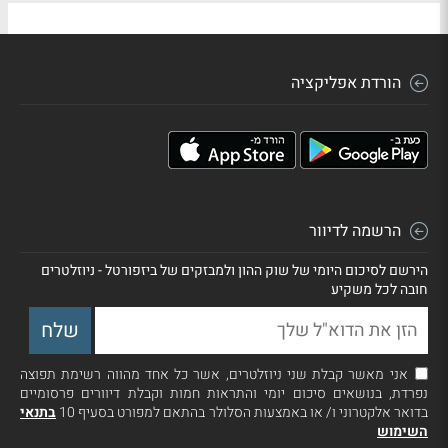
הורדת אפליקציה
הרשמה לדיוור
הירשם לסיכום היומי של שוק ההון ולמבזקים של ביזפורטל - ניוזלטרים
חובה לכל משקיע
אני מאשר קבלת שני ניוזלטרים, אשר כל אחד מהווה רשימת תפוצה
נפרדת, בנושאים סיכום יומי והתראות חמות וקבלת דיוורים פרסומיים
בדואר אלקטרוני ו/ או באמצעות הסלולר בהתאם למפורט בסעיף 10
בתנאי
השימוש