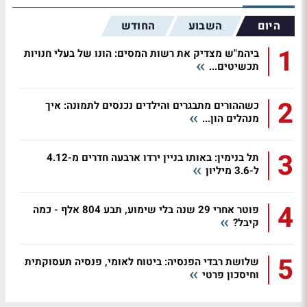
היום
השבוע
החודש
1
ביהמ"ש מצדיק את רשות המסים: הונו של בעלי חנויות
תכשיטים...
2
כשההורים מתבגרים והילדים נכנסים לתמונה: איך
מנהלים הון...
3
תל בנימין: באותו בניין ירדו ארבעה חדרים מ-4.12
ל-3.6 מיליון
4
פוטר אחרי 29 שנה בלי שימוע, תבע 804 אלף - כמה
קיבל?
5
שלושת רבדי הפנסיה: ביטוח לאומי, פנסיה תעסוקתית
וחיסכון פרטי