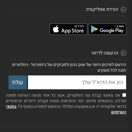
הורדת אפליקציה
הרשמה לדיוור
הירשם לסיכום היומי של שוק ההון ולמבזקים של ביזפורטל - ניוזלטרים
חובה לכל משקיע
אני מאשר קבלת שני ניוזלטרים, אשר כל אחד מהווה רשימת תפוצה
נפרדת, בנושאים סיכום יומי והתראות חמות וקבלת דיוורים פרסומיים
בדואר אלקטרוני ו/ או באמצעות הסלולר בהתאם למפורט בסעיף 10
בתנאי
השימוש