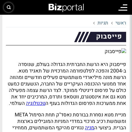
ראשי
תגיות
פייסבוק
פייסבוק היא הרשת החברתית הגדולה בעולם, שנוסדה
ב-2004 והפכה לפלטפורמה המרכזית של תאגיד מטא.
הרשת מונה מיליארדי משתמשים פעילים חודשיים ומהווה
אחד ממנועי ההכנסה העיקריים של החברה, הנשענים כמעט
כולם על פרסום דיגיטלי ממוקד. לצד הרשת עצמה מפעילה
מטא גם את אינסטגרם, ווטסאפ ותרדס, המרכיבים יחד את
אחת ממערכות הפרסום הגדולות בענף ה
טכנולוגיה
העולמי.
מניית מטא נסחרת בבורסת נאסד"ק תחת הסימול META
ומשמשת רכיב מרכזי במדדי המניות המובילים בארצות
הברית. ביצועי ה
מניה
נגזרים מהיקף המשתמשים, ממחירי