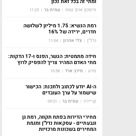
ומתי זה בכל זאת נכון
חיסכון ארוך טווח
עמית בר
11:23
|
|
רמת הנשיא: 1.75 מיליון לשלושה
חדרים, ירידה של 16%
נדל"ן
צלי אהרון
11:04
|
|
חידה מתמטית: הגשר, הפנס ו-17 הדקות:
מתי האדם המהיר צריך להפסיק לרוץ
מדע
מירב ארד
10:58
|
|
ה-AI יודע לכתוב ולתכנת: הכישור
שישמור על ערך העובדים
קריירה
עמית בר
09:51
|
|
מחירי הדירות בפתח תקווה, רמת גן
וגבעתיים - עסקאות נדל"ן ומגמת
המחירים בשכונות מרכזיות