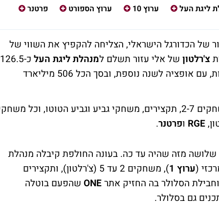
 ליגת העל
ערוץ 10
ערוץ הספורט
פרטנר
ר של הכדורגל הישראלי, הצליחה להקפיץ את השווי של
ת
צ'רלטון
של אלי עזור תשלם ל
מנהלת ליגת העל
כ-126.5
מיליון שקל עבור כל אחת מ-4 העונות הקרובות, עם אופציה לשנה נוספת, ובסך הכל 506 מיליארד
על הזכויות שכוללת את המשחק המרכזי, משחקים 2-7, תקצירים, משחקי גביע וגביע הטוטו, וכל משחקי
RGE
ו
פרטנר
.
נה, גבוה פי שלושה מזה שהיה עד כה. בעונה החולפת קיבלה מנהלת
ערוץ 1
), משחקים 2 עד 5 (צ'רלטון), ותקצירים
וחבילת הסלולר בה החזיק אתר
ONE
שהפעם בוטלה
נים גם בסלולר.