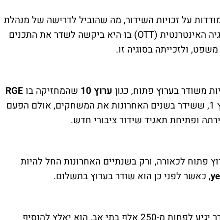
ודדות על זכויות השידור, מה שהוביל לדרישה של מנהלת
יה האינטרנטית (
OTT
) בו היא ביקשה לשדר את התכנים
שפט, ולזכייתה בסוגיה זו.
ות משודר בערוץ פתוח, כגון
ערוץ 10
שהמחזיקה בו
RGE
התמודדה אף היא על זכויות השידור, או ערוץ 1, ששידר בשנים האחרונות את המשחקים, אולם הפעם
רתה ופתיחת תאגיד שידור ציבורי חדש.
ץ פתוח לכאורה, ורק בשנתיים האחרונות החל להיות
y
, כאשר לפני כן הוא שודר בערוץ בתשלום.
אחד הסעיפים בחוזה קובע כי אם הגוף המשדר יגיע לפחות מ-250 אלף בתי אב, הוא יאלץ להוסיף