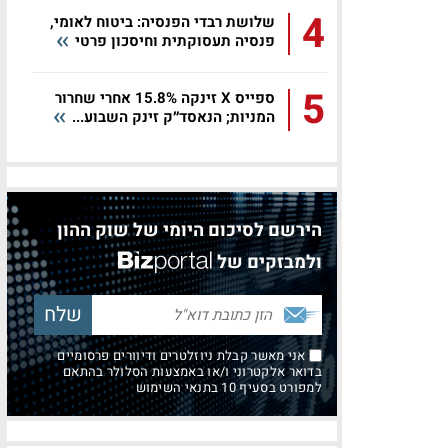
4
שלושת רבדי הפנסיה: ביטוח לאומי,
פנסיה תעסוקתית וחיסכון פרטי
5
ספייס X זינקה 15.8% אחרי שחרור
המניות; הנאסד״ק זינק השבוע...
הירשם לסיכום היומי של שוק ההון
ולמבזקים של
אני מאשר קבלת ניוזלטרים ודיוורים פרסומיים
בדואר אלקטרוני ו/או באמצעות הסלולר בהתאם
למפורט בסעיף 10 בתנאי השימוש