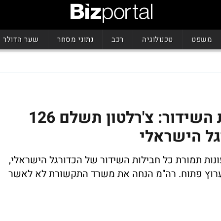
משפט
טכנולוגיה
רכב
נתוני מסחר
שער הדולר
רעידת אדמה בשוק זכויות השידור: צ'רלטון תשלם 126
גל הישראלי
לטון תשלם כחצי מיליארד שקלים ל-4 עונות תמורת כל חבילות השידור של הכדורגל הישראלי,
וץ פתוח. רה"מ הנחה את משרד התקשורת לא לאשר