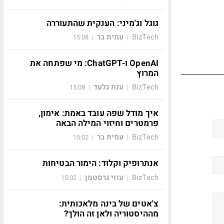
גוגל וג'מיני: הענקית שהתעוררה
BizTech
עמית בר
15:08
|
|
OpenAI ו-ChatGPT: מי שפתחה את
המרוץ
BizTech
ענת גלעד
15:08
|
|
איך מודל שפה עובד באמת: אימון,
פרמטרים וחיזוי המילה הבאה
BizTech
עמית בר
15:02
|
|
אנתרופיק וקלוד: הימור הבטיחות
BizTech
עוזי גרסטמן
15:02
|
|
צ'אטים של בינה מלאכותית:
מההיסטוריה ולאן זה הולך?