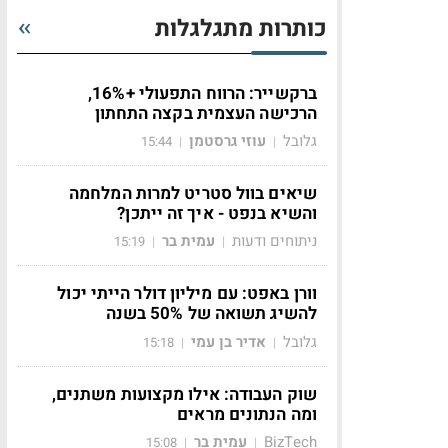
כותרות מתגלגלות
ברקשייר: הרווח התפעולי +16%,
הרכישה העצמית בקצה התחתון
גלובל
עוזי גרסטמן
15:44
|
|
שיאים בוול סטריט למרות המלחמה
והשיא בנפט - איך זה ייתכן?
ניתוחים ודעות
עמית בר
15:19
|
|
וורן באפט: עם מיליון דולר הייתי יכול
להשיג תשואה של 50% בשנה
גלובל
אדיר בן עמי
15:18
|
|
שוק העבודה: אילו מקצועות משתנים,
ומה הנתונים מראים
BizTech
עמית בר
15:08
|
|