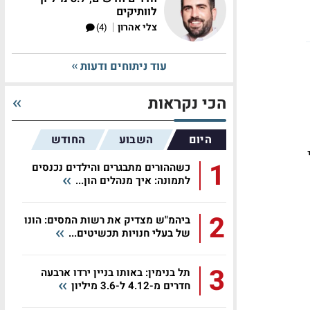
לוותיקים
|
צלי אהרון
(4)
עוד ניתוחים ודעות
הכי נקראות
היום
השבוע
החודש
1
כשההורים מתבגרים והילדים נכנסים
לתמונה: איך מנהלים הון...
2
ביהמ"ש מצדיק את רשות המסים: הונו
של בעלי חנויות תכשיטים...
3
תל בנימין: באותו בניין ירדו ארבעה
חדרים מ-4.12 ל-3.6 מיליון