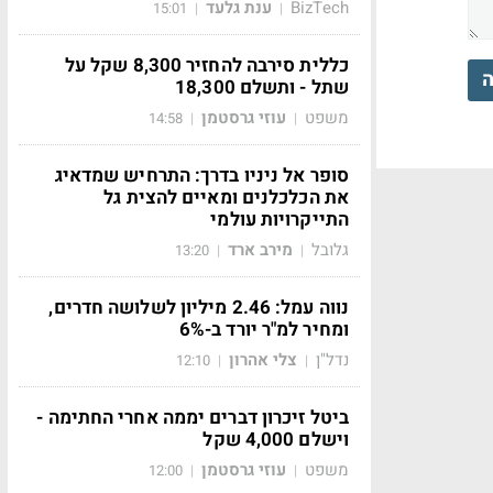
BizTech
ענת גלעד
15:01
|
|
כללית סירבה להחזיר 8,300 שקל על
ה
שתל - ותשלם 18,300
משפט
עוזי גרסטמן
14:58
|
|
סופר אל ניניו בדרך: התרחיש שמדאיג
את הכלכלנים ומאיים להצית גל
התייקרויות עולמי
גלובל
מירב ארד
13:20
|
|
נווה עמל: 2.46 מיליון לשלושה חדרים,
ומחיר למ"ר יורד ב-6%
נדל"ן
צלי אהרון
12:10
|
|
ביטל זיכרון דברים יממה אחרי החתימה -
וישלם 4,000 שקל
משפט
עוזי גרסטמן
12:00
|
|