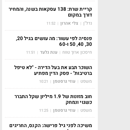
קריית שרת: 138 עסקאות בשנה, והמחיר
דורך במקום
נדל"ן
צלי אהרון
11:52
|
|
פנסיה לפי עשור: מה עושים בגיל 20,
30, 40, 50 ו-60
חיסכון ארוך טווח
ענת גלעד
11:51
|
|
השוכר תבע את בעל הדירה - "לא טיפל
ברטיבות" - פסק הדין מפתיע
משפט
עוזי גרסטמן
10:21
|
|
חוב מזונות של 1.9 מיליון שקל התברר
כשגוי ונמחק
משפט
עוזי גרסטמן
11:25
|
|
משיכה לפני גיל פרישה: הקנס, החריגים